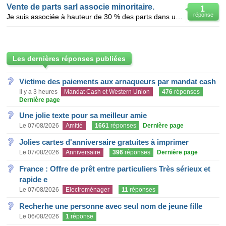
Vente de parts sarl associe minoritaire.
1
réponse
Je suis associée à hauteur de 30 % des parts dans une Sarl d'aide à domicile. Jusqu'au 31 Janvier 20
Les dernières réponses publiées
Victime des paiements aux arnaqueurs par mandat cash
Il y a 3 heures
Mandat Cash et Western Union
476
réponses
Dernière page
Une jolie texte pour sa meilleur amie
Le 07/08/2026
Amitié
1661
réponses
Dernière page
Jolies cartes d'anniversaire gratuites à imprimer
Le 07/08/2026
Anniversaire
396
réponses
Dernière page
France : Offre de prêt entre particuliers Très sérieux et
rapide e
Le 07/08/2026
Electroménager
11
réponses
Recherhe une personne avec seul nom de jeune fille
Le 06/08/2026
1
réponse