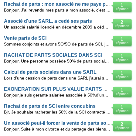
Rachat de parts : mon associé ne me paye pas !!
1
réponse
Bonjour, J'ai revendu mes parts a mon associé, c'est une sarl nous etions co-gerant. Nous avons
Associé d'une SARL, a cedé ses parts
2
réponses
Un associé salarié licencié en décembre 2009 a cédé ses parts pour pouvoir bénéficier du chômage et
Vente parts de SCI
1
réponse
Sommes conjoints et avons 5O/5O de parts de SCI, je suis gérante et mon époux veut me vendre ses par
RACHAT DE PARTS SOCIALES DANS SCI
1
réponse
Bonjour, Une personne possède 50% de parts sociales dans une SCI, où il y a uniquement deux assoc
Calcul de parts sociales dans une SARL
1
réponse
Lors d'une cession de parts dans une SARL j'aurai souhaité connaître le mode de calcul pour évaluer
EXONERATION SUR PLUS VALUE PARTS SARL
1
réponse
Bonjour,je suis gerante salariée associée à 50%d'une sarl depuis juin 2007.Je désire vendre mes part
Rachat de parts de SCI entre concubins
1
réponse
Bjr, Je souhaite racheter les 50% de la SCI contracté avec mon Concubin il y a 5 ans cause séparat
Un associé peut-il forcer la vente de parts sociales?
2
réponses
Bonjour, Suite à mon divorce et du partage des biens, je suis devenue détentrice de parts sociales