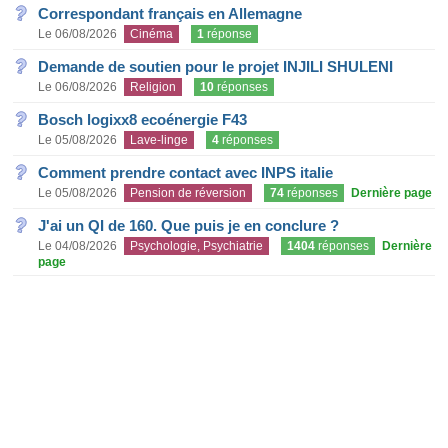
Correspondant français en Allemagne
Le 06/08/2026
Cinéma
1
réponse
Demande de soutien pour le projet INJILI SHULENI
Le 06/08/2026
Religion
10
réponses
Bosch logixx8 ecoénergie F43
Le 05/08/2026
Lave-linge
4
réponses
Comment prendre contact avec INPS italie
Le 05/08/2026
Pension de réversion
74
réponses
Dernière page
J'ai un QI de 160. Que puis je en conclure ?
Le 04/08/2026
Psychologie, Psychiatrie
1404
réponses
Dernière
page