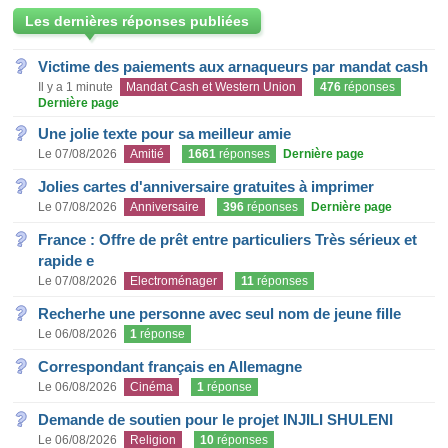
Les dernières réponses publiées
Victime des paiements aux arnaqueurs par mandat cash
Il y a 1 minute
Mandat Cash et Western Union
476
réponses
Dernière page
Une jolie texte pour sa meilleur amie
Le 07/08/2026
Amitié
1661
réponses
Dernière page
Jolies cartes d'anniversaire gratuites à imprimer
Le 07/08/2026
Anniversaire
396
réponses
Dernière page
France : Offre de prêt entre particuliers Très sérieux et
rapide e
Le 07/08/2026
Electroménager
11
réponses
Recherhe une personne avec seul nom de jeune fille
Le 06/08/2026
1
réponse
Correspondant français en Allemagne
Le 06/08/2026
Cinéma
1
réponse
Demande de soutien pour le projet INJILI SHULENI
Le 06/08/2026
Religion
10
réponses