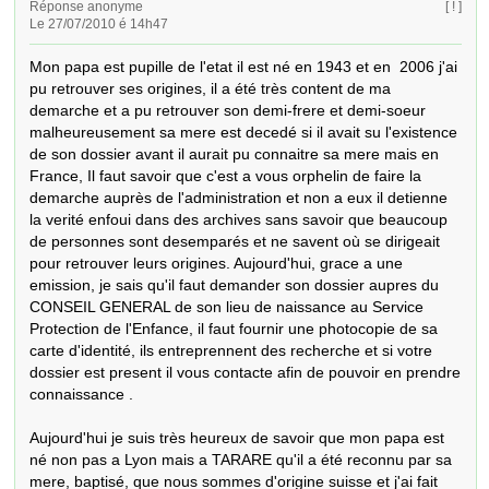
Réponse anonyme
[ ! ]
Le 27/07/2010 é 14h47
Mon papa est pupille de l'etat il est né en 1943 et en  2006 j'ai 
pu retrouver ses origines, il a été très content de ma 
demarche et a pu retrouver son demi-frere et demi-soeur 
malheureusement sa mere est decedé si il avait su l'existence 
de son dossier avant il aurait pu connaitre sa mere mais en 
France, Il faut savoir que c'est a vous orphelin de faire la 
demarche auprès de l'administration et non a eux il detienne 
la verité enfoui dans des archives sans savoir que beaucoup 
de personnes sont desemparés et ne savent où se dirigeait 
pour retrouver leurs origines. Aujourd'hui, grace a une 
emission, je sais qu'il faut demander son dossier aupres du 
CONSEIL GENERAL de son lieu de naissance au Service 
Protection de l'Enfance, il faut fournir une photocopie de sa 
carte d'identité, ils entreprennent des recherche et si votre 
dossier est present il vous contacte afin de pouvoir en prendre 
connaissance .

Aujourd'hui je suis très heureux de savoir que mon papa est 
né non pas a Lyon mais a TARARE qu'il a été reconnu par sa 
mere, baptisé, que nous sommes d'origine suisse et j'ai fait 