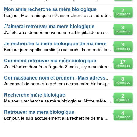
Mon amie recherche sa mère biologique
2
réponses
Bonjour, Mon amie qui a 52 ans recherche sa mère biologique. Le temps presse car sa Maman (qui l'
J'aimerai retrouver ma mere biologique
3
réponses
J'ai été abandonnée nouveau nee a l'hopital de ouargla en 1981 (algerie),il y a maintenant 29 ans et
Je recherche la mere biologique de ma mere
3
réponses
Bonjour je m apelle coralie je recherche la mere biologique de ma mere son nom de jeune fille ai le
Comment retrouver ma mère biologique
17
réponses
J'ai été abandonnée a l'age de 2 mois , il y a maintenant 45 ans et je désirerais retrouver ma mère
Connaissance nom et prénom . Mais adresse donnée fausse
8
réponses
Je connais le nom et le prénom de ma mère biologique . Le problème c'est que lorsqu'elle ma abandonn
Recherche mère bioloique
2
réponses
Ma soeur recherche sa mère biologique. Notre mère est décédée suite de maladie depuis plus de 2 ans
Retrouver ma mere biologique
4
réponses
Bonjour, je suis acctuelement a la recherche de ma mere biologique mais je n'est que tres peu d'info