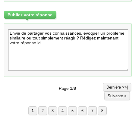
Publiez votre réponse
Derniére >>|
Page
1
/
8
Suivante >
1
2
3
4
5
6
7
8