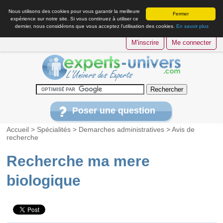
Nous utilisons des cookies pour vous garantir la meilleure
Fermer
expérience sur notre site. Si vous continuez à utiliser ce
dernier, nous considérons que vous acceptez l’utilisation des cookies.
En savoir plus
M'inscrire
Me connecter
Poser une question
Accueil
>
Spécialités
>
Demarches administratives
>
Avis de
recherche
Recherche ma mere
biologique