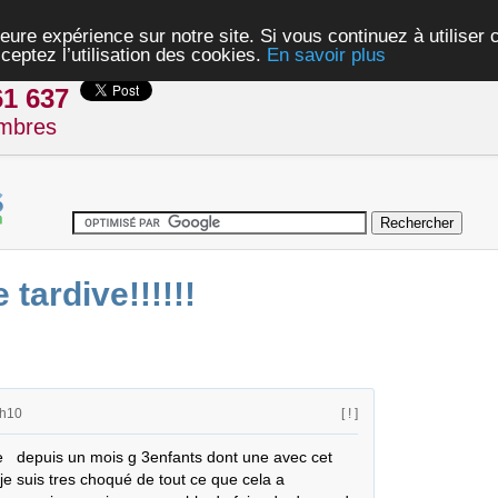
eure expérience sur notre site. Si vous continuez à utiliser
ceptez l’utilisation des cookies.
En savoir plus
61 637
mbres
tardive!!!!!!
8h10
[ ! ]
e   depuis un mois g 3enfants dont une avec cet 
 suis tres choqué de tout ce que cela a 