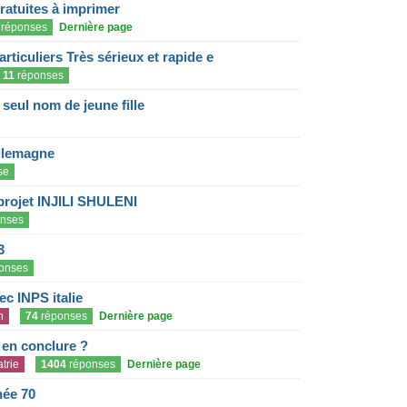
gratuites à imprimer
réponses
Dernière page
articuliers Très sérieux et rapide e
11
réponses
eul nom de jeune fille
llemagne
se
projet INJILI SHULENI
nses
3
onses
c INPS italie
n
74
réponses
Dernière page
e en conclure ?
trie
1404
réponses
Dernière page
née 70