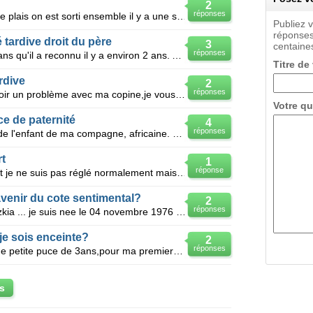
2
réponses
Slt g 12ans et une fille de 14ans me plais on est sorti ensemble il y a une semaine mes elle a dis q
Publiez 
réponses
tardive droit du père
3
centaines
réponses
Bonjour, Mon ami à un fils de huit ans qu'il a reconnu il y a environ 2 ans. Au début de sa sépar
Titre de
rdive
2
réponses
Bonosir, s'il vous plait,je viens d'avoir un problème avec ma copine,je vous explique ça fait 8 mo
Votre qu
e de paternité
4
réponses
En 2008, j'ai reconnu etre le père de l'enfant de ma compagne, africaine. cet enfant est né en 1998
t
1
réponse
Bonjour, je ne prend pas la pilule et je ne suis pas réglé normalement mais cela depuis toujours
venir du cote sentimental?
2
réponses
Bonjour voila je m'appel belarbi rezkia ... je suis nee le 04 novembre 1976 a akbou bejaia algerie,
je sois enceinte?
2
réponses
Bonjour ,j'ai 22 ans et maman d'une petite puce de 3ans,pour ma premiere grossesse je suis tombé enc
s