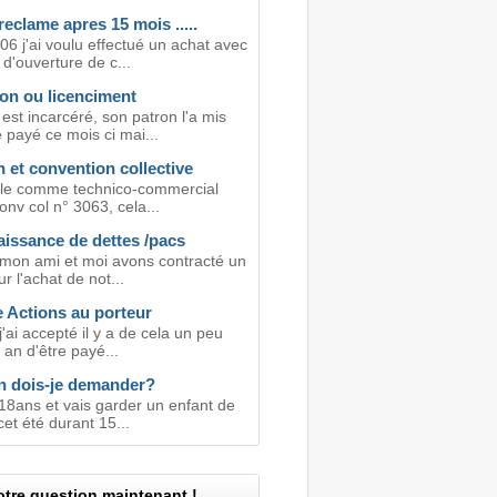
eclame apres 15 mois .....
6 j'ai voulu effectué un achat avec
d'ouverture de c...
on ou licenciment
st incarcéré, son patron l'a mis
 payé ce mois ci mai...
 et convention collective
ille comme technico-commercial
onv col n° 3063, cela...
issance de dettes /pacs
 mon ami et moi avons contracté un
ur l'achat de not...
 Actions au porteur
j'ai accepté il y a de cela un peu
 an d'être payé...
 dois-je demander?
i 18ans et vais garder un enfant de
et été durant 15...
tre question maintenant !