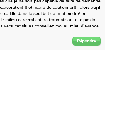
 que je ne sois pas capable de faire de demande 
carcération!!!! et marre de cautionner!!!! alors auj il 
sa fille dans le seul but de m atteindre!!en 
e milieu carceral est tro traumatisant et c pas la 
a vecu cet situas conseillez moi au mieu d'avance 
Répondre