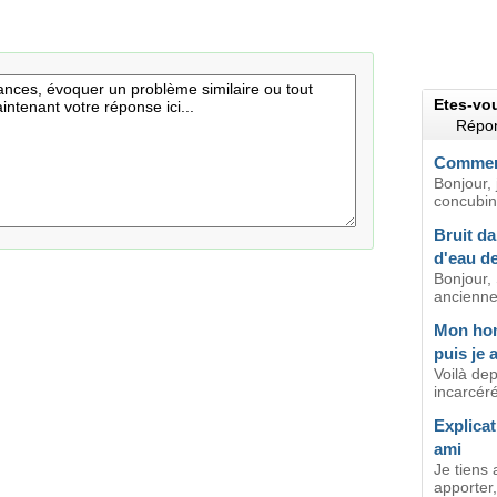
Etes-vo
Répon
Comment
Bonjour, 
concubin 
Bruit da
d'eau de
Bonjour,
ancienne
Mon hom
puis je 
Voilà de
incarcéré
Explicat
ami
Je tiens
apporter,