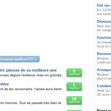
Ont me r
En 12/200
ma carte 
Démissi
Mon ami e
en congé
Fonction
Je trava
sous la c
Reconna
Bonjour.
ssance tardive!!!!!!
»
crédit po
Arnaque
re jalouse de sa meilleure ami
5
Bonjour, 
réponses
Bon voila ma meilleur ami on se connais depuis l'enfance mais en grandissant elle a arreter de me fr
plus d'un
rdive
1
Combien
réponse
Bonjour,le pere de mes enfants vient de les reconnaitre ,l'ainée aura bientôt 15 ans et refuse cette
Voilà j'a
20 mois c
10
réponses
Cela fait 6 mois que je suis avec mon homme. Tout se passait très bien et il y a une semaine, il a d
Posez vo