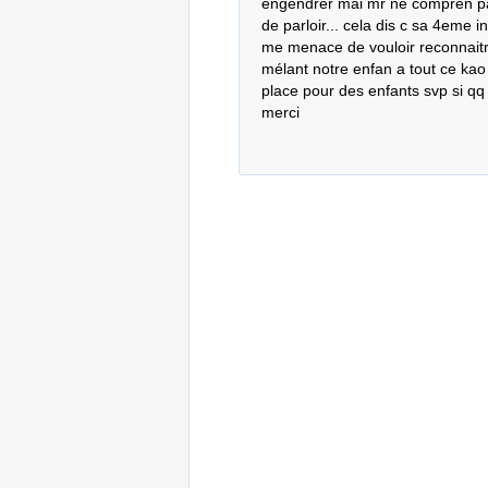
engendrer mai mr ne compren pas
de parloir... cela dis c sa 4eme in
me menace de vouloir reconnaitre 
mélant notre enfan a tout ce kao l
place pour des enfants svp si qq 
merci