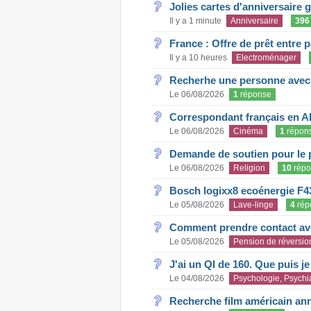
Jolies cartes d'anniversaire 
Il y a 1 minute
Anniversaire
396
France : Offre de prêt entre p
Il y a 10 heures
Electroménager
Recherhe une personne avec s
Le 06/08/2026
1
réponse
Correspondant français en A
Le 06/08/2026
Cinéma
1
répon
Demande de soutien pour le 
Le 06/08/2026
Religion
10
répo
Bosch logixx8 ecoénergie F4
Le 05/08/2026
Lave-linge
4
rép
Comment prendre contact ave
Le 05/08/2026
Pension de réversio
J'ai un QI de 160. Que puis j
Le 04/08/2026
Psychologie, Psychia
Recherche film américain an