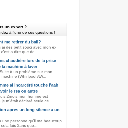
us un expert ?
dez à l'une de ces questions !
 me retirer du bail?
j ai des petit souci avec mon ex
c'est a dire que de...
ns chaudière lors de la prise
 la machine à laver
 Suite à un problème sur mon
 machine (Whirlpool AW...
me ai incarcéré touche l'aah
avoir le rsa ou autre
puis 2mois mon homme est
 je m'était déclaré seule cé...
ion apres un long silence a un
 a une personne qu'il ma beaucoup
 cela fais 3ans que...