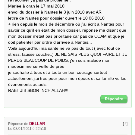
re raconter ya pas de problème : 

Mariée à oran le 17 mai 2010

envoi du dossier à Nantes le 3 juin 2010 avec AR

letrre de Nantes pour dossier ouvert le 10 06 2010

+ rien depuis le mois de décembre où j'ai écrit à Nantes pour 
savoir ce qu'il en était de mon dossier, réponse me disant que 
mon dossier n'était pas prioritaire car pas de CCAM et que je 
doit patienter par ordre d'arrivée à Nantes...

Voilà aujourd'hui ma santé ne va pas du tout ( avec tout ce 
stress, fausse couche..) JE NE SAIS PLUS QUOI FAIRE ET JE 
PERDS BEAUCOUP DE POIDS, j'en suis malade mon 
médecin me surveille de prés

je souhaite à tous et à toute un bon courage surtout 
actuellement j'ai trés peur pour mon époux et sa famille vu les 
évenements actuels 

RABI  JIB SBOR INCH'ALLAH!!!
Répondre
DELLAR
Réponse de
[ ! ]
Le 08/01/2011 é 22h18