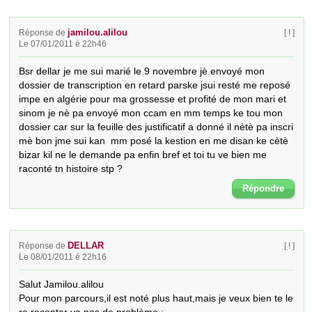
jamilou.alilou
Réponse de
[ ! ]
Le 07/01/2011 é 22h46
Bsr dellar je me sui marié le 9 novembre jè envoyé mon 
dossier de transcription en retard parske jsui resté me reposé 
impe en algérie pour ma grossesse et profité de mon mari et 
sinom je nè pa envoyé mon ccam en mm temps ke tou mon 
dossier car sur la feuille des justificatif a donné il nètè pa inscri 
mè bon jme sui kan  mm posé la kestion en me disan ke cètè 
bizar kil ne le demande pa enfin bref et toi tu ve bien me 
raconté tn histoire stp ?
Répondre
DELLAR
Réponse de
[ ! ]
Le 08/01/2011 é 22h16
Salut Jamilou.alilou

Pour mon parcours,il est noté plus haut,mais je veux bien te le 