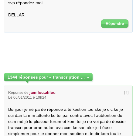
svp répondez moi

DELLAR
Répondre
1344 réponses
pour «
transcription de mariage à Nantes consulat d'Oran
»
jamilou.alilou
Réponse de
[ ! ]
Le 06/01/2011 é 10h24
Bonjour je nè pa de réponce a tè kestion tou ske je c c ke je 
sui dan la mm attente ke toi par contre avec l aubtention du 
ccm mè jè lu plusieur forum et kom toi je ne voi pa de dossier 
transcri pour oran autan avc ccm ke san alor je t écrie 
simplemen pour te donner mon soutien et te dir kom tou le 