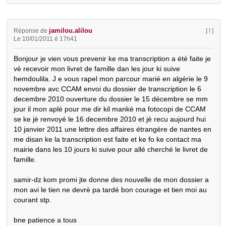
jamilou.alilou
Réponse de
[ ! ]
Le 10/01/2011 é 17h41
Bonjour je vien vous prevenir ke ma transcription a été faite je 
vè recevoir mon livret de famille dan les jour ki suive 
hemdoulila. J e vous rapel mon parcour marié en algérie le 9 
novembre avc CCAM envoi du dossier de transcription le 6 
decembre 2010 ouverture du dossier le 15 décembre se mm 
jour il mon aplé pour me dir kil mankè ma fotocopi de CCAM 
se ke jè renvoyé le 16 decembre 2010 et jè recu aujourd hui 
10 janvier 2011 une lettre des affaires étrangère de nantes en 
me disan ke la transcription est faite et ke fo ke contact ma 
mairie dans les 10 jours ki suive pour allé cherché le livret de 
famille.

samir-dz kom promi jte donne des nouvelle de mon dossier a 
mon avi le tien ne devrè pa tardé bon courage et tien moi au 
courant stp.

bne patience a tous