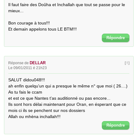
Il faut faire des Doûha et Inchallah que tout se passe pour le 
mieux...

Bon courage à tous!!!

Et demain appelons tous LE BTM!!!
Répondre
DELLAR
Réponse de
[ ! ]
Le 09/01/2011 é 21h23
SALUT didou048!!!

ah enfin quelqu'un qui a presque le même n° que moi ( 26....)

As tu fais le ccam

et est ce que Nantes t'as auditionné ou pas encore...

Ils sont hors délai maintenant pour Oran, en ésperant que ce 
mois ci ils se penchent sur nos dossiers

Allah ou mhèna inchallah!!!
Répondre