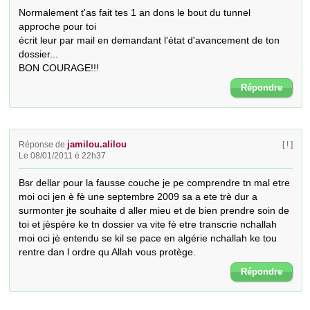
Normalement t'as fait tes 1 an dons le bout du tunnel 
approche pour toi

écrit leur par mail en demandant l'état d'avancement de ton 
dossier...

BON COURAGE!!!
Répondre
jamilou.alilou
Réponse de
[ ! ]
Le 08/01/2011 é 22h37
Bsr dellar pour la fausse couche je pe comprendre tn mal etre 
moi oci jen è fè une septembre 2009 sa a ete trè dur a 
surmonter jte souhaite d aller mieu et de bien prendre soin de 
toi et jèspère ke tn dossier va vite fè etre transcrie nchallah 
moi oci jè entendu se kil se pace en algérie nchallah ke tou 
rentre dan l ordre qu Allah vous protège.
Répondre