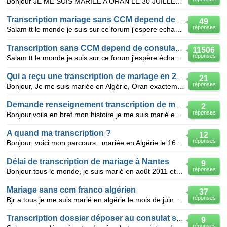
Bonjour JE ME SUIS MARIEE A ORAN LE 30 JUILLET 2010 j'ai envoyé mon dossier à Nantes le 22 AOUT 20
Transcription mariage sans CCM depend de consulat d'oran
49
réponses
Salam tt le monde je suis sur ce forum j'espere echanger des information pourkoi pas des bonne nou
Transcription sans CCM depend de consulat d'oran
11506
réponses
Salam tt le monde je suis sur ce forum j'espère échanger des information pourkoi pas des bonne nou
Qui a reçu une transcription de mariage en 2011
21
réponses
Bonjour, Je me suis mariée en Algérie, Oran exactement en 2010, je n'ai envoyé ma demande de tran
Demande renseignement transcription de mariage
2
réponses
Bonjour,voila en bref mon histoire je me suis marié en algérie le 08/10/2012 sans ccam J AI LA DOUBL
A quand ma transcription ?
12
réponses
Bonjour, voici mon parcours : mariée en Algérie le 16 mars 2011 sans CCAM envoyé et reçu du doss
Délai de transcription de mariage à Nantes
9
réponses
Bonjour tous le monde, je suis marié en août 2011 et j'ai envoyé le dossier de transcription avec le
Mariage sans ccm franco algérien
37
réponses
Bjr a tous je me suis marié en algérie le mois de juin 2010 jai déposé mon dossier au consulat d ora
Transcription dossier déposer au consulat ss ccm
9
réponses