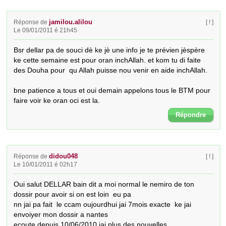
jamilou.alilou
Réponse de
[ ! ]
Le 09/01/2011 é 21h45
Bsr dellar pa de souci dè ke jè une info je te prévien jèspère 
ke cette semaine est pour oran inchAllah. et kom tu di faite 
des Douha pour  qu Allah puisse nou venir en aide inchAllah.

bne patience a tous et oui demain appelons tous le BTM pour 
faire voir ke oran oci est la.
Répondre
didou048
Réponse de
[ ! ]
Le 10/01/2011 é 02h17
Oui salut DELLAR bain dit a moi normal le nemiro de ton 
dossir pour avoir si on est loin  eu pa 

nn jai pa fait  le ccam oujourdhui jai 7mois exacte  ke jai 
envoiyer mon dossir a nantes 

ecoute depuis 10/06/2010 jai plus des nouvelles 