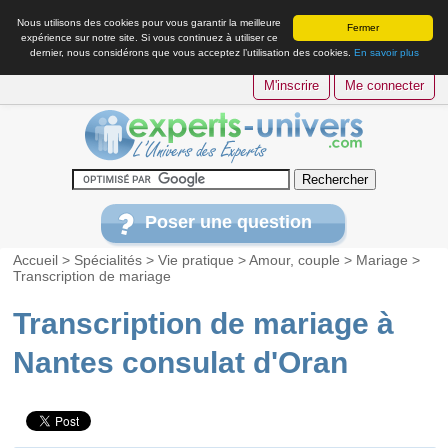
Nous utilisons des cookies pour vous garantir la meilleure
Fermer
expérience sur notre site. Si vous continuez à utiliser ce
dernier, nous considérons que vous acceptez l’utilisation des cookies.
En savoir plus
M'inscrire
Me connecter
Poser une question
Accueil
>
Spécialités
>
Vie pratique
>
Amour, couple
>
Mariage
>
Transcription de mariage
Transcription de mariage à
Nantes consulat d'Oran