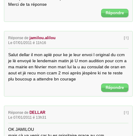
Merci de ta réponse
Répondre
jamilou.alilou
Réponse de
[ ! ]
Le 07/01/2011 é 11h16
Salut dellar il mon aplé pour ke je leur envoi l original du ccm 
je lè envoyé le lendemain matin jè U mon audition pour ccm a 
ma mairie en février mon mari lui la u au consulat de oran en 
aout et jè recu mon ccam 2 moi après jèspère ki ne te reste 
plu boucoup a attendre bn courage
Répondre
DELLAR
Réponse de
[ ! ]
Le 07/01/2011 é 13h31
OK JAMILOU

mais çà va venir car tu es prioritaire grace au ccm
