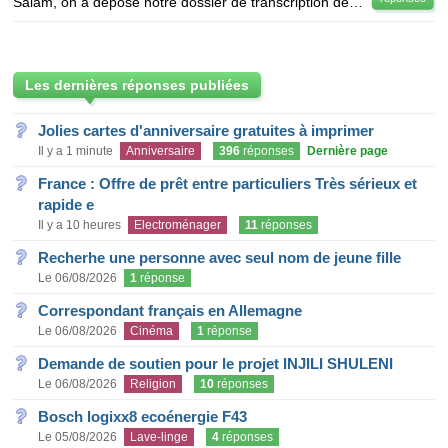
Salam, on a déposé notre dossier de transcription de mariage sans ccm au consulat d'oran, à ce jour
Les dernières réponses publiées
Jolies cartes d'anniversaire gratuites à imprimer
Il y a 1 minute
Anniversaire
396
réponses
Dernière page
France : Offre de prêt entre particuliers Très sérieux et
rapide e
Il y a 10 heures
Electroménager
11
réponses
Recherhe une personne avec seul nom de jeune fille
Le 06/08/2026
1
réponse
Correspondant français en Allemagne
Le 06/08/2026
Cinéma
1
réponse
Demande de soutien pour le projet INJILI SHULENI
Le 06/08/2026
Religion
10
réponses
Bosch logixx8 ecoénergie F43
Le 05/08/2026
Lave-linge
4
réponses