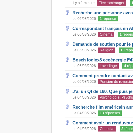
Il y a 1 minute
Electroménager
Recherhe une personne avec s
Le 06/08/2026
1
réponse
Correspondant français en A
Le 06/08/2026
Cinéma
1
répon
Demande de soutien pour le 
Le 06/08/2026
Religion
10
répo
Bosch logixx8 ecoénergie F4
Le 05/08/2026
Lave-linge
4
rép
Comment prendre contact ave
Le 05/08/2026
Pension de réversio
J'ai un QI de 160. Que puis j
Le 04/08/2026
Psychologie, Psychia
Recherche film américain an
Le 04/08/2026
13
réponses
Comment avoir un renduvous 
Le 04/08/2026
Consulat
8
répo