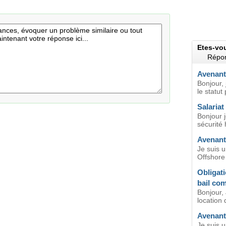
Etes-vo
Répon
Avenant 
Bonjour, 
le statut
Salariat
Bonjour j
sécurité 
Avenant 
Je suis u
Offshore 
Obligati
bail co
Bonjour, 
location 
Avenant 
Je suis u