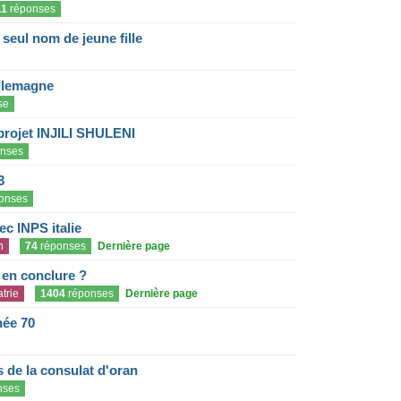
11
réponses
eul nom de jeune fille
llemagne
se
projet INJILI SHULENI
nses
3
onses
c INPS italie
n
74
réponses
Dernière page
e en conclure ?
trie
1404
réponses
Dernière page
née 70
de la consulat d'oran
nses