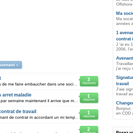
Offshore 
Ma socie
Ma sociét
années a 
1 avenan
contrat i
J 'ai eu 1
2006, l'a
Avenant
Travaill
avenant
»
j'ai reçu
Signatur
t
3
réponses
travail
J'ai depose mon préavis et je viens de me faire embaucher dans une société avec un début de contrat
J'aie si
travail a
s arret maladie
1
réponse
Bonjour , je suis embaucher à 20h par semaine maintenant il arrive que mon employeur me face un aven
Changem
Bonjour, 
ontrat de travail
1
en CDD a
réponse
Bonjour, J ai signe trop vite un avenant de contrat m accordant un mi temps thérapeutique de ma
2
Posez vo
réponses