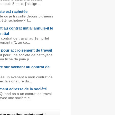
depuis 8 mois, j'ai sign...
te est rachetée
é ou je travaille depuis plusieurs
été rachetée<< l...
t au contrat initial annule-il le
nitial
 contrat de travail au 1er juillet
venant n°1 au co...
 pour accroisement de travail
ant pour une société de nettoyage
 ma fiche de paie p...
e sur avenant au contrat de
gnée un avenant a mon contrat de
vec la signature du...
ent adresse de la société
Quand on a un contrat de travail
vec une société e...
tre question maintenant !