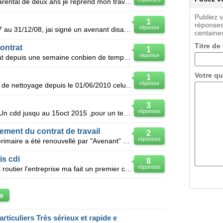
Bonjours. J avais pris un conger parental de deux ans je reprend mon travail en cdi mais ma société
Publiez 
1
réponses
réponse
Bonjour, j'ai été en CDD du 3/12/07 au 31/12/08, jai signé un avenant disant qu'il me donne un CDI
centaines
Titre de
ontrat
1
réponse
J'ai signé un avenant a mon contrat depuis une semaine conbien de temps de reflexion ai je drot pour
Votre qu
1
réponse
Voila , je travaille dans une société de nettoyage depuis le 01/06/2010 celui ne m"a pas fait signer
3
réponses
Bonjour Le 29dec 2014 j ai signé. Un cdd jusqu au 15oct 2015 ,pour un temps de travail de 28h /sem
lement du contrat de travail
2
réponses
Bonjour, Mon contrat de travail intérimaire a été renouvellé par "Avenant" et me parvient 8 jours a
is cdi
8
réponses
Bonjour, je travail dans le transport routier l'entreprise ma fait un premier contrat en cdd de 3 m
s
articuliers Très sérieux et rapide e