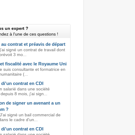
us un expert ?
dez à l'une de ces questions !
au contrat et préavis de départ
j'ai signé un contrat de travail dont
 prévoit 3 mo...
 et fiscalité avec le Royaume Uni
e suis consultante et formatrice en
humanitaire (...
di'un contrat en CDI
n salarié dans une société
depuis 8 mois, j'ai sign...
on de signer un avenant a un
mm ?
J'ai signé un bail commercial de
dans le cadre d'un...
di'un contrat en CDI
n salarié dans une société