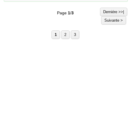
Derniére >>|
Page
1
/
3
Suivante >
1
2
3