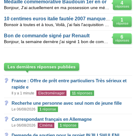
Médaille commemorative Baudouin 1er en or
4
réponses
Bonjour, J'ai actuellement en ma possession une médaille/pièce numismatique commémorative du Roi
10 centimes euros italie fautée 2007 manque le 2
1
réponse
Bonsoir à toutes et à tous, Voilà, j'ai fais l'acquisition d'une pièce de 10 centimes d'euros Ita
Bon de commande signé par Renault
6
réponses
Bonjour, la semaine dernère j'ai signé 1 bon de commande chez Renault pour l'achat d'une Mégane neu
Les dernières réponses publiées
France : Offre de prêt entre particuliers Très sérieux et
rapide e
Il y a 1 minute
Electroménager
11
réponses
Recherhe une personne avec seul nom de jeune fille
Le 06/08/2026
1
réponse
Correspondant français en Allemagne
Le 06/08/2026
Cinéma
1
réponse
Demande de soutien pour le projet INJILI SHULENI