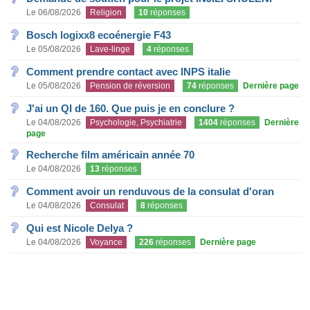
Le 06/08/2026
Religion
10
réponses
Bosch logixx8 ecoénergie F43
Le 05/08/2026
Lave-linge
4
réponses
Comment prendre contact avec INPS italie
Le 05/08/2026
Pension de réversion
74
réponses
Dernière page
J'ai un QI de 160. Que puis je en conclure ?
Le 04/08/2026
Psychologie, Psychiatrie
1404
réponses
Dernière
page
Recherche film américain année 70
Le 04/08/2026
13
réponses
Comment avoir un renduvous de la consulat d'oran
Le 04/08/2026
Consulat
8
réponses
Qui est Nicole Delya ?
Le 04/08/2026
Voyance
226
réponses
Dernière page