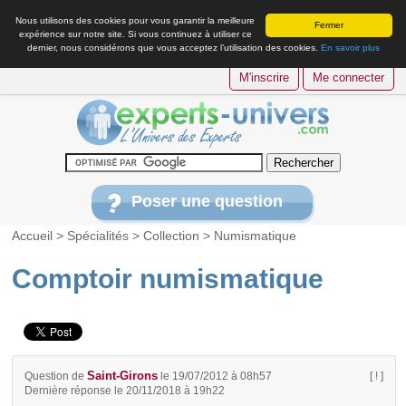
Nous utilisons des cookies pour vous garantir la meilleure
Fermer
expérience sur notre site. Si vous continuez à utiliser ce
dernier, nous considérons que vous acceptez l’utilisation des cookies.
En savoir plus
M'inscrire
Me connecter
Poser une question
Accueil
>
Spécialités
>
Collection
>
Numismatique
Comptoir numismatique
Saint-Girons
Question de
le 19/07/2012 à 08h57
[ ! ]
Dernière réponse le 20/11/2018 à 19h22