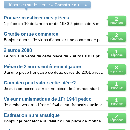
Réponses sur le thème «
Comptoir numismatique
»
Pouvez m'estimer mes pièces
2
réponses
1 pièce de 10 dollars en or de 1980 2 pièces de 5 euros de 1971 1 pièce de 5 euros de 1972 1 p
Grantie or rue commerce
2
réponses
Bonjour à tous, Je viens d'annuler une commande parce que la garantie or est imposée et impossib
2 euros 2008
1
réponse
Le prix a la vente de cette piece de 2 euros sur la presidentiel de la france à l'union europeenne
Pièce de 2 euros entièrement jaune
8
réponses
J'ai une pièce française de deux euros de 2001 avec la particularité d'étre jaune . Le centre tout
Combien peut valoir cette pièce?
1
réponse
Je suis en possession d'une pièce de 2 eurosdatant de 2007, du traité de rome, mais cette pièce n'es
Valeur numismatique de 1Fr 1944 petit c
1
réponse
Je desire vendre -1franc 1944 c etat français quelle valeur pour cette piece? existe t il plusieur
Estimation numismatique
2
réponses
Bonjour je recherche la valeur d'une piece de monnaie de "ETATS ALLEMAND" PRUSSE c'est un "2 thaler