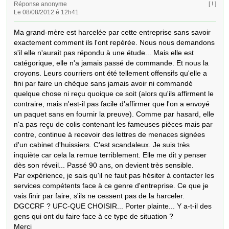
Réponse anonyme
[ ! ]
Le 08/08/2012 é 12h41
Ma grand-mère est harcelée par cette entreprise sans savoir 
exactement comment ils l'ont repérée. Nous nous demandons 
s'il elle n'aurait pas répondu à une étude... Mais elle est 
catégorique, elle n'a jamais passé de commande. Et nous la 
croyons. Leurs courriers ont été tellement offensifs qu'elle a 
fini par faire un chèque sans jamais avoir ni commandé 
quelque chose ni reçu quoique ce soit (alors qu'ils affirment le 
contraire, mais n'est-il pas facile d'affirmer que l'on a envoyé 
un paquet sans en fournir la preuve). Comme par hasard, elle 
n'a pas reçu de colis contenant les fameuses pièces mais par 
contre, continue à recevoir des lettres de menaces signées 
d'un cabinet d'huissiers. C'est scandaleux. Je suis très 
inquiète car cela la remue terriblement. Elle me dit y penser 
dès son réveil... Passé 90 ans, on devient très sensible.

Par expérience, je sais qu'il ne faut pas hésiter à contacter les 
services compétents face à ce genre d'entreprise. Ce que je 
vais finir par faire, s'ils ne cessent pas de la harceler. 
DGCCRF ? UFC-QUE CHOISIR... Porter plainte... Y a-t-il des 
gens qui ont du faire face à ce type de situation ?  

Merci