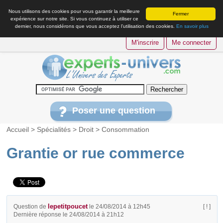
Nous utilisons des cookies pour vous garantir la meilleure
Fermer
expérience sur notre site. Si vous continuez à utiliser ce
dernier, nous considérons que vous acceptez l’utilisation des cookies.
En savoir plus
M'inscrire
Me connecter
Poser une question
Accueil
>
Spécialités
>
Droit
>
Consommation
Grantie or rue commerce
lepetitpoucet
Question de
le 24/08/2014 à 12h45
[ ! ]
Dernière réponse le 24/08/2014 à 21h12