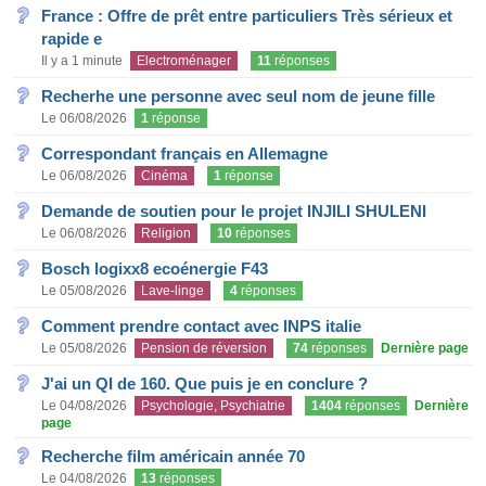
France : Offre de prêt entre particuliers Très sérieux et
rapide e
Il y a 1 minute
Electroménager
11
réponses
Recherhe une personne avec seul nom de jeune fille
Le 06/08/2026
1
réponse
Correspondant français en Allemagne
Le 06/08/2026
Cinéma
1
réponse
Demande de soutien pour le projet INJILI SHULENI
Le 06/08/2026
Religion
10
réponses
Bosch logixx8 ecoénergie F43
Le 05/08/2026
Lave-linge
4
réponses
Comment prendre contact avec INPS italie
Le 05/08/2026
Pension de réversion
74
réponses
Dernière page
J'ai un QI de 160. Que puis je en conclure ?
Le 04/08/2026
Psychologie, Psychiatrie
1404
réponses
Dernière
page
Recherche film américain année 70
Le 04/08/2026
13
réponses