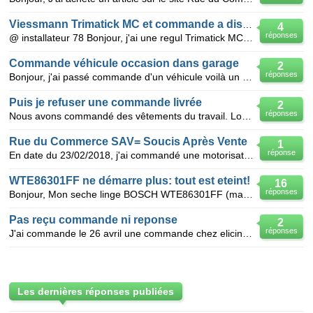
Viessmann Trimatick MC et commande a distance MC
4
réponses
@ installateur 78 Bonjour, j'ai une regul Trimatick MC avec une commande a distance MC sans sond
Commande véhicule occasion dans garage
2
réponses
Bonjour, j'ai passé commande d'un véhicule voilà un peu plus de 15 jours, mais je n'ai pas le fin
Puis je refuser une commande livrée
2
réponses
Nous avons commandé des vêtements du travail. Lors de la commande, il y a eu une mauvaise interprét
Rue du Commerce SAV= Soucis Après Vente
1
réponse
En date du 23/02/2018, j'ai commandé une motorisation de portail chez Rue du Commerce (numéro de com
WTE86301FF ne démarre plus: tout est eteint!
16
réponses
Bonjour, Mon seche linge BOSCH WTE86301FF (maxx7) ne demarre plus. Lorsque je tourne le bouton de c
Pas reçu commande ni reponse
2
réponses
J'ai commande le 26 avril une commande chez elicina.fr,debit ogone@ecopharma.com je veux le suiv de
Les dernières réponses publiées