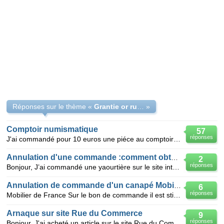
Réponses sur le thème «
Grantie or rue commerce
»
Comptoir numismatique
57
réponses
J'ai commandé pour 10 euros une piéce au comptoir numismatique. Avec cette piéce, il y en avait une
Annulation d'une commande :comment obtenir le remboursement?
2
réponses
Bonjour, J’ai commandé une yaourtière sur le site internet ultravantages.com en aout 2010. Ma com
Annulation de commande d'un canapé Mobilier de France
6
réponses
Mobilier de France Sur le bon de commande il est stipulé que aucune commande ne peut être annulée.
Arnaque sur site Rue du Commerce
9
réponses
Bonjour, J'ai acheté un article sur le site Rue du Commerce mais le produit livré n'est pas celui c