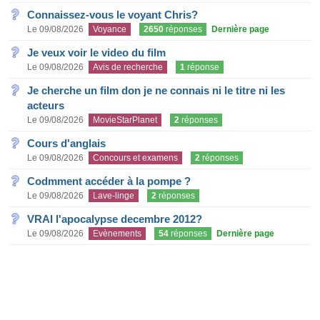
Connaissez-vous le voyant Chris?
Le 09/08/2026
Voyance
2650
réponses
Dernière page
Je veux voir le video du film
Le 09/08/2026
Avis de recherche
1
réponse
Je cherche un film don je ne connais ni le titre ni les
acteurs
Le 09/08/2026
MovieStarPlanet
2
réponses
Cours d'anglais
Le 09/08/2026
Concours et examens
2
réponses
Codmment accéder à la pompe ?
Le 09/08/2026
Lave-linge
2
réponses
VRAI l'apocalypse decembre 2012?
Le 09/08/2026
Evènements
54
réponses
Dernière page