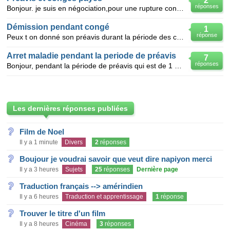
2
réponses
Bonjour. je suis en négociation,pour une rupture conventionnel. le patron m'a affirmé qu'il a de d
Démission pendant congé
1
réponse
Peux t on donné son préavis durant la période des congés annuels?
Arret maladie pendant la periode de préavis
7
réponses
Bonjour, pendant la période de préavis qui est de 1 mois, si je suis en arrêt maladie, est-ce que m
Les dernières réponses publiées
Film de Noel
Il y a 1 minute
Divers
2
réponses
Boujour je voudrai savoir que veut dire napiyon merci
Il y a 3 heures
Sujets
25
réponses
Dernière page
Traduction français --> amérindien
Il y a 6 heures
Traduction et apprentissage
1
réponse
Trouver le titre d'un film
Il y a 8 heures
Cinéma
3
réponses