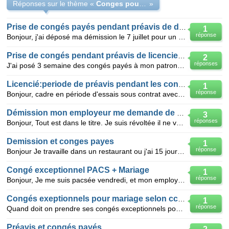
Réponses sur le thème «
Conges pour evenement familiaux (mariage)
»
Prise de congés payés pendant préavis de demission
1
réponse
Bonjour, j'ai déposé ma démission le 7 juillet pour un départ le 31 juillet, que mon employeur a acc
Prise de congés pendant préavis de licenciement
2
réponses
J'ai posé 3 semaine des congés payés à mon patron qui a acepté avant de savoir que j'allais être lic
Licencié:periode de préavis pendant les congés payés !...
1
réponse
Bonjour, cadre en période d'essais sous contrat avec 4 mois d'essais renouvelable une fois ma sec
Démission mon employeur me demande de prendre mes congés pendant le préavis
3
réponses
Bonjour, Tout est dans le titre. Je suis révoltée il ne veut pas me payer mes Congés payés et
Demission et conges payes
1
réponse
Bonjour Je travaille dans un restaurant ou j'ai 15 jours de préavis pour démissionner. Vu que
Congé exceptionnel PACS + Mariage
1
réponse
Bonjour, Je me suis pacsée vendredi, et mon employeur me signale que j'ai 5 jours de congés pour
Congés exeptionnels pour mariage selon cc51
1
réponse
Quand doit on prendre ses congés exceptionnels pour son mariage quand on est sous la convention coll
Préavis et congés payés