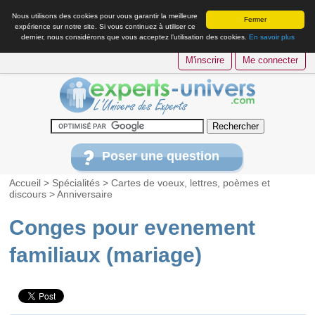
Nous utilisons des cookies pour vous garantir la meilleure
Fermer
expérience sur notre site. Si vous continuez à utiliser ce
dernier, nous considérons que vous acceptez l’utilisation des cookies.
En savoir plus
M'inscrire
Me connecter
Poser une question
Accueil
>
Spécialités
>
Cartes de voeux, lettres, poèmes et
discours
>
Anniversaire
Conges pour evenement
familiaux (mariage)