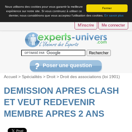
Nous utilisons des cookies pour vous garantir la meilleure
Fermer
expérience sur notre site. Si vous continuez à utiliser ce
dernier, nous considérons que vous acceptez l’utilisation des cookies.
En savoir plus
M'inscrire
Me connecter
Poser une question
Accueil
>
Spécialités
>
Droit
>
Droit des associations (loi 1901)
DEMISSION APRES CLASH
ET VEUT REDEVENIR
MEMBRE APRES 2 ANS