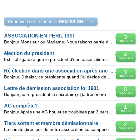
Réponses sur le thème «
DEMISSION APRES CLASH ET VEUT REDEVENIR MEMBRE APRES 2 ANS
»
ASSOCIATION EN PERIL !!!!!!
3
réponses
Bonjour Monsieur ou Madame, Nous faisons partie d'une association loi 1901 (jardins familiaux).
élection du président
4
réponses
Est il obligatoire que le président d'une association culturelle et omnisport loi 1901 soit un membr
Ré élection dans une association après une démission ?
3
réponses
Bonjour, J'étais vice présidente quand j'ai décidé de démissionner en décembre 2014 suite à une mau
Lettre de demission association loi 1901
5
réponses
Bonjour,notre président,la secrétaire,et,la trésorière ont démissionnés du bureau. Seul le président
AG complète?
1
réponse
Bonjour Après une AG houleuse troublées par 3 personnes voulant prendre le pouvoir, plus de la moi
Tiers sortant et membre démissionnaire
2
réponses
Le comité directeur de notre association se compose suivant les statuts de 9 membres élus. Lors de l