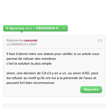
3 réponses
pour «
DEMISSION APRES CLASH ET VEUT REDEVENIR MEMBRE APRES 2 ANS
»
canounet
Réponse de
[ ! ]
Le 25/06/2013 é 15h07
Il faut d'abord relire vos statuts pour vérifier si un article vous 
permet de refuser des membres

c'est la solution la plus simple

sinon, une décision de CA s'il y en a un, ou sinon d'AG, peut 
les refuser au motif qu'ils ont nui à la pérennité de l'asso et 
peuvent fort bien recommencer
Répondre