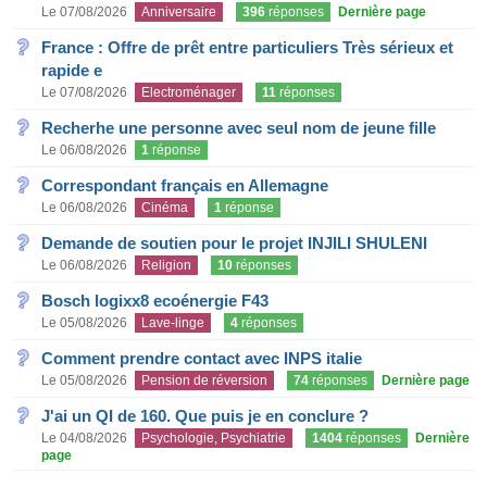
Le 07/08/2026
Anniversaire
396
réponses
Dernière page
France : Offre de prêt entre particuliers Très sérieux et
rapide e
Le 07/08/2026
Electroménager
11
réponses
Recherhe une personne avec seul nom de jeune fille
Le 06/08/2026
1
réponse
Correspondant français en Allemagne
Le 06/08/2026
Cinéma
1
réponse
Demande de soutien pour le projet INJILI SHULENI
Le 06/08/2026
Religion
10
réponses
Bosch logixx8 ecoénergie F43
Le 05/08/2026
Lave-linge
4
réponses
Comment prendre contact avec INPS italie
Le 05/08/2026
Pension de réversion
74
réponses
Dernière page
J'ai un QI de 160. Que puis je en conclure ?
Le 04/08/2026
Psychologie, Psychiatrie
1404
réponses
Dernière
page