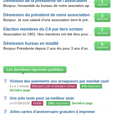
Démission de la présidente de l'association de pa
1
réponse
Bonjour, l'ensemble du bureau de notre assciation apolitique de parents d'élèves a décidé de dém
Démission du président de notre association
3
réponses
Bonjour, Je suis salarié d'une association dont le président va donner sa démission. Mais que ce
Election membres du CA par tiers sortant
7
réponses
Association loi 1901. Nos membres ont été élus pour 4 ans en 2012 avec renouvellement par tiers sort
Démission bureau en totalité
5
réponses
Bonjour Présidente depuis 2 ans élu pour 3 ans d'une association 1901. le bureau en totalité a dém
Les dernières réponses publiées
Victime des paiements aux arnaqueurs par mandat cash
Il y a 1 minute
Mandat Cash et Western Union
476
réponses
Dernière page
Une jolie texte pour sa meilleur amie
Le 07/08/2026
Amitié
1661
réponses
Dernière page
Jolies cartes d'anniversaire gratuites à imprimer