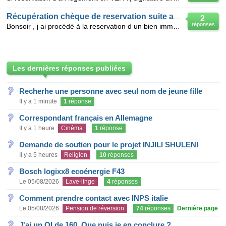
Récupération chèque de reservation suite annulation achat immobilier
2
réponses
Bonsoir , j ai procédé à la reservation d un bien immobilier sur plan en vu de son achat que propose
Les dernières réponses publiées
Recherhe une personne avec seul nom de jeune fille
Il y a 1 minute
1
réponse
Correspondant français en Allemagne
Il y a 1 heure
Cinéma
1
réponse
Demande de soutien pour le projet INJILI SHULENI
Il y a 5 heures
Religion
10
réponses
Bosch logixx8 ecoénergie F43
Le 05/08/2026
Lave-linge
4
réponses
Comment prendre contact avec INPS italie
Le 05/08/2026
Pension de réversion
74
réponses
Dernière page
J'ai un QI de 160. Que puis je en conclure ?