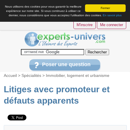
Nous utilisons des cookies pour vous garantir la meilleure
Fermer
expérience sur notre site. Si vous continuez à utiliser ce
dernier, nous considérons que vous acceptez l’utilisation des cookies.
En savoir plus
M'inscrire
Me connecter
Poser une question
Accueil
>
Spécialités
>
Immobilier, logement et urbanisme
Litiges avec promoteur et
défauts apparents