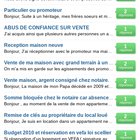
Particulier ou promoteur
2
réponses
Bonjour, Suite à un héritage, mes frères soeurs et moi même désirons vendre un terrain de 13600 m2
ABUS DE CONFIANCE SUR VENTE
1
réponse
J'ai acquis ainsi que plusieurs autres personnes un appartement en VEFA dans un programme immobilier
Reception maison neuve
1
réponse
Bonjour, J'ai réceptionner avec le promoteur ma maison le 22/04/11. Nous avons fait le tour de la
Vente de ma maison avec grand terrain à un promoteur
2
réponses
On m'a mis en garde sur les agissements des promoteurs qui laissent traîner en longueur,leur projet
Vente maison, argent consigné chez notaire.
2
réponses
Bonjour, La maison de mon Papa décédé en 2009 et dont il avait fait une donation en 2001 à 2 peti
Somme bloquée chez le notaire car absence de syndic
1
réponse
Bonjour , au moment de la vente de mon appartement le syndic n'étant pas formé, le promoteur c'est
Remise de clés au propriétaire du local loué
2
réponses
Bonjour, Je suis en location dans un appartement neuf. Suite à la disparition d'un jeu de clés dé
Budget 2010 et réservation en vefa loi scellier
1
réponse
Si réservation d'un logement en VEFA ( signature avec promoteur en oct 2009) et signature devant no