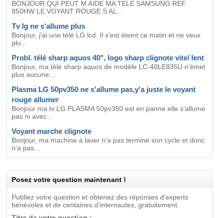
BONJOUR QUI PEUT M AIDE MA TELE SAMSUNG REF
850HW LE VOYANT ROUGE S AL...
Tv lg ne s'allume plus
Bonjour, j'ai une télé LG lcd. Il s'est éteint ce matin et ne veux
plu...
Probl. télé sharp aquos 40", logo sharp clignote vite/ lent
Bonjour, ma télé sharp aquos de modèle LC-40LE835U n'émet
plus aucune...
Plasma LG 50pv350 ne s'allume pas,y'a juste le voyant
rouge allumer
Bonjour ma tv LG PLASMA 50pv350 est en panne elle s'allume
pas ni avec...
Voyant marche clignote
Bonjour, ma machine à laver n'a pas terminé son cycle et donc
n'a pas...
Posez votre question maintenant !
Publiez votre question et obtenez des réponses d'experts
bénévoles et de centaines d'internautes, gratuitement.
Titre de votre question :