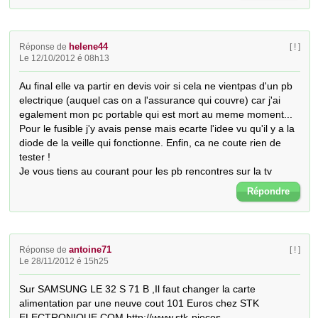
helene44
Réponse de
[ ! ]
Le 12/10/2012 é 08h13
Au final elle va partir en devis voir si cela ne vientpas d'un pb 
electrique (auquel cas on a l'assurance qui couvre) car j'ai 
egalement mon pc portable qui est mort au meme moment...

Pour le fusible j'y avais pense mais ecarte l'idee vu qu'il y a la 
diode de la veille qui fonctionne. Enfin, ca ne coute rien de 
tester !

Je vous tiens au courant pour les pb rencontres sur la tv
Répondre
antoine71
Réponse de
[ ! ]
Le 28/11/2012 é 15h25
Sur SAMSUNG LE 32 S 71 B ,Il faut changer la carte 
alimentation par une neuve cout 101 Euros chez STK 
ELECTRONIQUE.COM http://www.stk-pieces-