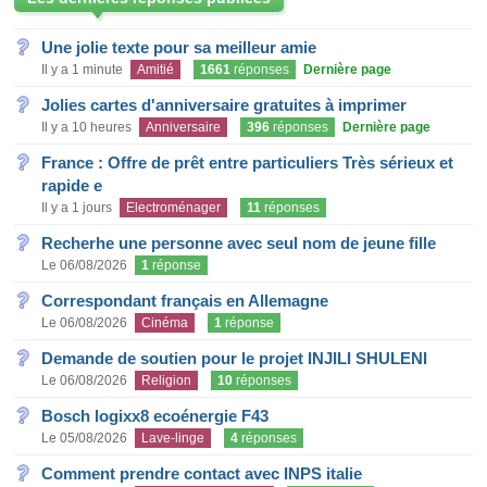
Une jolie texte pour sa meilleur amie
Il y a 1 minute
Amitié
1661
réponses
Dernière page
Jolies cartes d'anniversaire gratuites à imprimer
Il y a 10 heures
Anniversaire
396
réponses
Dernière page
France : Offre de prêt entre particuliers Très sérieux et
rapide e
Il y a 1 jours
Electroménager
11
réponses
Recherhe une personne avec seul nom de jeune fille
Le 06/08/2026
1
réponse
Correspondant français en Allemagne
Le 06/08/2026
Cinéma
1
réponse
Demande de soutien pour le projet INJILI SHULENI
Le 06/08/2026
Religion
10
réponses
Bosch logixx8 ecoénergie F43
Le 05/08/2026
Lave-linge
4
réponses
Comment prendre contact avec INPS italie