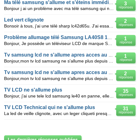
Ma télé samsung s'allume et s'éteins immédiatement
3
réponses
Bonjour j ai un problème avec ma télé samsung qui ne s'allume plus : quand j appuis sur la télécom
Led vert clignote
2
réponses
Bonsoir à tous, j'ai une télé sharp lc42d65u. J'ai essayé d'allumer ma télé en revenant à la maison
Problème allumage télé Samsung LA40S8 1BX /SHI
1
réponse
Bonjour, Je possède un téléviseur LCD de marque Samsung et de modèle LA40S81B/SHI Normalement qu
Tv samsung lcd ne s'allume apres acces au sousmenu
1
réponse
Bonjour,mon tv lcd samsung ne s'allume plus depuis que j'ai acceder au menu cache.celui ci fonctionn
Tv samsung lcd ne s'allume apres acces au menu cache
2
réponses
Bonjour,mon tv lcd samsung ne s'allume plus depuis que j'ai acceder au menu cache.celui ci fonctionn
TV LCD ne s'allume plus
35
réponses
Bonjour, j'ai une tele lcd samsung le40 en panne, elle ne s'allume plus et le petit temoin rouge cli
TV LCD Technical qui ne s'allume plus
31
réponses
La led de veille clignote, avec un leger cliqueti presque imperceptible mais plus aucune reaction du
Les dernières réponses publiées