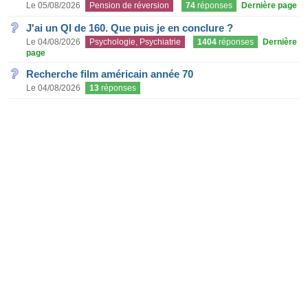
Le 05/08/2026
Pension de réversion
74
réponses
Dernière page
J'ai un QI de 160. Que puis je en conclure ?
Le 04/08/2026
Psychologie, Psychiatrie
1404
réponses
Dernière
page
Recherche film américain année 70
Le 04/08/2026
13
réponses