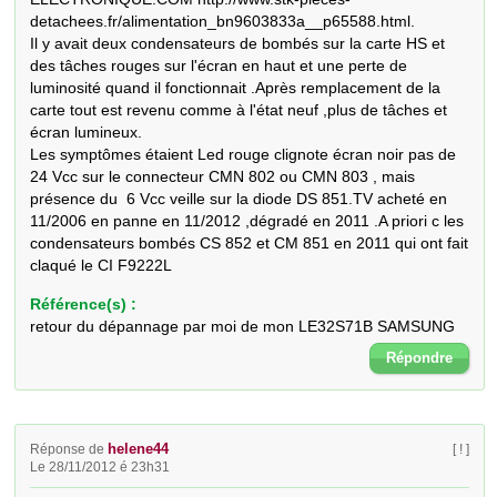
detachees.fr/alimentation_bn9603833a__p65588.html.

Il y avait deux condensateurs de bombés sur la carte HS et 
des tâches rouges sur l'écran en haut et une perte de 
luminosité quand il fonctionnait .Après remplacement de la 
carte tout est revenu comme à l'état neuf ,plus de tâches et 
écran lumineux.

Les symptômes étaient Led rouge clignote écran noir pas de 
24 Vcc sur le connecteur CMN 802 ou CMN 803 , mais 
présence du  6 Vcc veille sur la diode DS 851.TV acheté en 
11/2006 en panne en 11/2012 ,dégradé en 2011 .A priori c les 
condensateurs bombés CS 852 et CM 851 en 2011 qui ont fait 
claqué le CI F9222L
Référence(s) :
retour du dépannage par moi de mon LE32S71B SAMSUNG
Répondre
helene44
Réponse de
[ ! ]
Le 28/11/2012 é 23h31