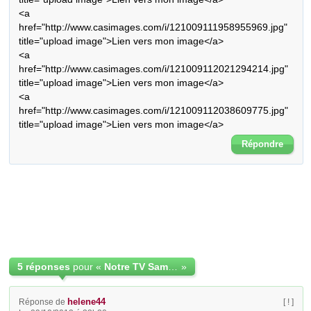
<a 
href="http://www.casimages.com/i/121009111958955969.jpg" 
title="upload image">Lien vers mon image</a>

<a 
href="http://www.casimages.com/i/121009112021294214.jpg" 
title="upload image">Lien vers mon image</a>

<a 
href="http://www.casimages.com/i/121009112038609775.jpg" 
title="upload image">Lien vers mon image</a>
Répondre
5 réponses
pour «
Notre TV Samsung LE32S71B ne s'allume plus
»
helene44
Réponse de
[ ! ]