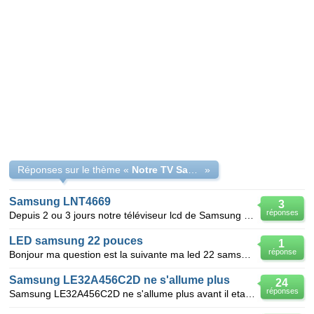
Réponses sur le thème «
Notre TV Samsung LE32S71B ne s'allume plus
»
Samsung LNT4669
3
réponses
Depuis 2 ou 3 jours notre téléviseur lcd de Samsung éprouve des problèmes d'allumage. En appuyant su
LED samsung 22 pouces
1
réponse
Bonjour ma question est la suivante ma led 22 samsung au moment ou je l'allume pour la 1er fois parf
Samsung LE32A456C2D ne s'allume plus
24
réponses
Samsung LE32A456C2D ne s'allume plus avant il etait tjr en veille a l aide de la telecommande je l