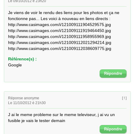
Le 09/10/2012 é 23h20
Je viens de voir le rendu des liens pour les photos et ça ne 
fonctionne pas... Les voici à nouveau en liens directs :

http://www.casimages.com/i/121009111904529575.jpg

http://www.casimages.com/i/121009111919464450.jpg

http://www.casimages.com/i/121009111958955969.jpg

http://www.casimages.com/i/121009112021294214.jpg

http://www.casimages.com/i/121009112038609775.jpg
Référence(s) :
Google
Répondre
Réponse anonyme
[ ! ]
Le 11/10/2012 é 21h30
J ai le meme probleme sur le meme televiseur, j ai vu un 
fusible je vais le tester demain
Répondre