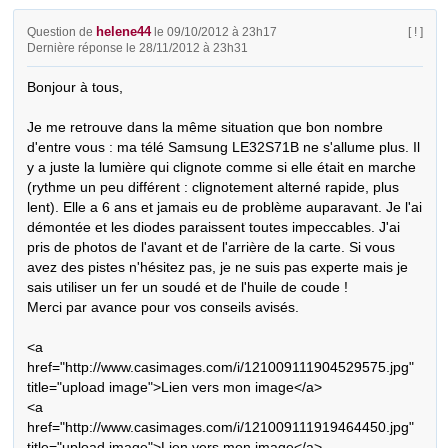
helene44
Question de
le 09/10/2012 à 23h17
[ ! ]
Dernière réponse le 28/11/2012 à 23h31
Bonjour à tous,

Je me retrouve dans la même situation que bon nombre 
d'entre vous : ma télé Samsung LE32S71B ne s'allume plus. Il 
y a juste la lumière qui clignote comme si elle était en marche 
(rythme un peu différent : clignotement alterné rapide, plus 
lent). Elle a 6 ans et jamais eu de problème auparavant. Je l'ai 
démontée et les diodes paraissent toutes impeccables. J'ai 
pris de photos de l'avant et de l'arrière de la carte. Si vous 
avez des pistes n'hésitez pas, je ne suis pas experte mais je 
sais utiliser un fer un soudé et de l'huile de coude ! 

Merci par avance pour vos conseils avisés.

<a 
href="http://www.casimages.com/i/121009111904529575.jpg" 
title="upload image">Lien vers mon image</a>

<a 
href="http://www.casimages.com/i/121009111919464450.jpg" 
title="upload image">Lien vers mon image</a>
