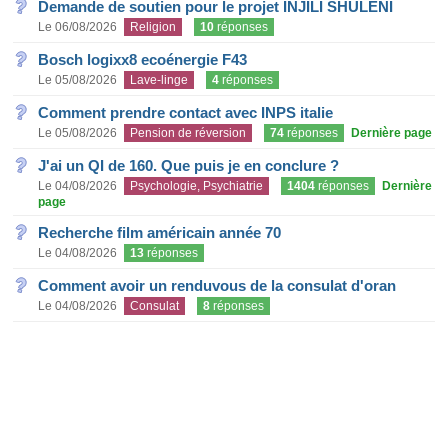
Demande de soutien pour le projet INJILI SHULENI
Le 06/08/2026
Religion
10
réponses
Bosch logixx8 ecoénergie F43
Le 05/08/2026
Lave-linge
4
réponses
Comment prendre contact avec INPS italie
Le 05/08/2026
Pension de réversion
74
réponses
Dernière page
J'ai un QI de 160. Que puis je en conclure ?
Le 04/08/2026
Psychologie, Psychiatrie
1404
réponses
Dernière
page
Recherche film américain année 70
Le 04/08/2026
13
réponses
Comment avoir un renduvous de la consulat d'oran
Le 04/08/2026
Consulat
8
réponses