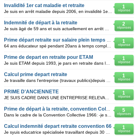
Invalidité 1er cat maladie et retraite
1
réponse
Je suis en arrêt maladie depuis 2006, en invalidité 1er cat depuis janvier 2011 mais toujours en arr
Indemnité de départ à la retraite
2
réponses
Je suis âgé de 59 ans et suis actuellement en arrêt maladie longue durée depuis janvier 2008 et ne r
Prime départ retraite sur salaire plein temps refusée
1
réponse
64 ans éducateur spé pendant 20ans à temps complet .je suis en retraite progressive depuis deux ans
Prime de depart en retraite pour ETAM
1
réponse
Je suis ETAM depuis 1993, je pars en retraite dans le cadre de la carrière longue au 1er janvier 201
Calcul prime depart retraite
1
réponse
Je travaille dans l'entreprise (travaux publics)depuis 1969, j'ai 57 ans je part en retraite je suis
PRIME D'ANCIENNETE
1
réponse
JE SUIS CADRE DANS UNE ENTREPRISE RELEVANT DE LA CONVENTION COLLECTIVE DU TRANSPORT ET AUXILIAIRE DE
Prime de départ à la retraite, convention Colective 1966
5
réponses
Dans le cadre de la Convention Collective 1966: -je suis à la retraite le 1/04/2012 (60 ans + 4 mo
Calcul indemnité depart retraite convention 66
1
réponse
Je syuis educatrice spécialisée travaillant depuis 30 ans dans un etablissement convention 66 . je d