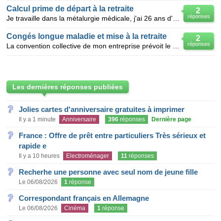
Calcul prime de départ à la retraite
2
réponses
Je travaille dans la métalurgie médicale, j'ai 26 ans d'ancienneté dans cette société, je parts à 60
Congés longue maladie et mise à la retraite
2
réponses
La convention collective de mon entreprise prévoit le maintien du salaire pendant 3 ans en cas d'aff
Les dernières réponses publiées
Jolies cartes d'anniversaire gratuites à imprimer
Il y a 1 minute
Anniversaire
396
réponses
Dernière page
France : Offre de prêt entre particuliers Très sérieux et
rapide e
Il y a 10 heures
Electroménager
11
réponses
Recherhe une personne avec seul nom de jeune fille
Le 06/08/2026
1
réponse
Correspondant français en Allemagne
Le 06/08/2026
Cinéma
1
réponse