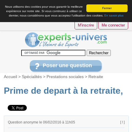
Nous utilisons des cookies pour vous garantir la meilleure
Fermer
expérience sur notre site. Si vous continuez à utiliser ce
dernier, nous considérons que vous acceptez l’utilisation des cookies.
En savoir plus
M'inscrire
Me connecter
Poser une question
Accueil
>
Spécialités
>
Prestations sociales
>
Retraite
Prime de depart à la retraite,
Question anonyme le 06/02/2016 à 11h05
[ ! ]