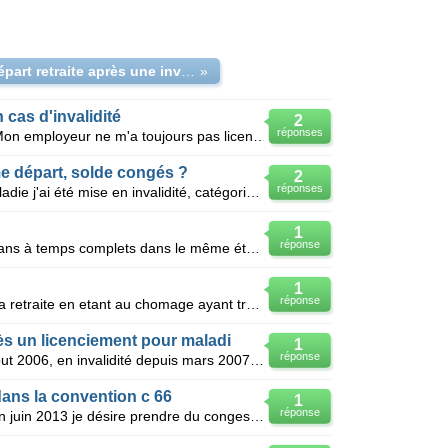
prime départ retraite après une invalidité
»
 cas d'invalidité
2
réponses
Je suis à l'invalidité depuis 2006. Mon employeur ne m'a toujours pas licencié A 60 ans aurais-je d
ime départ, solde congés ?
2
réponses
Après 2 ans et demi de longue maladie j'ai été mise en invalidité, catégorie 2 en septembre 2011. J
1
réponse
Convention 66 Ayant travaillée 33 ans à temps complets dans le même établissement puis après un an
1
réponse
Ais je droit a la prime de depart a la retraite en etant au chomage ayant travaille dans une concess
rès un licenciement pour maladi
1
réponse
J'ai 54 ans, en maladie depuis début 2006, en invalidité depuis mars 2007, salarié dans l'entreprise
 dans la convention c 66
1
réponse
Je pars à la retraite en juin 2014 en juin 2013 je désire prendre du conges sans solde sur un mi te