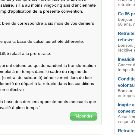
retraite e
laire, s'il a au moins vingt-cinq ans d'ancienneté 
mp d'application de la présente convention.

Cc 66 pr
Bonjour, 
 bien dû correspondre à six mois de vos derniers 
60 ans, m
Retraite
refusée
e que la base de calcul aurait été différente:

Bonsoir, 
récidive 
85 relatif à la préretraite:

Invalidi
Cancer du
qui ont obtenu ou qui demandent la transformation 
temps th
emploi à mi-temps dans le cadre du régime de 
(contrat de solidarité) bénéficieront, lors de leur 
Conditio
ndemnité de départ à la retraite dans les conditions 
volontai
on collective.

Bonjour, 
entrepris
 la base des derniers appointements mensuels que 
Inapte a
ravaillé à plein temps."
convent
Répondre
Actuelle
risque d'ê
Retraite