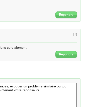
Répondre
[ ! ]
ions cordialement
Répondre