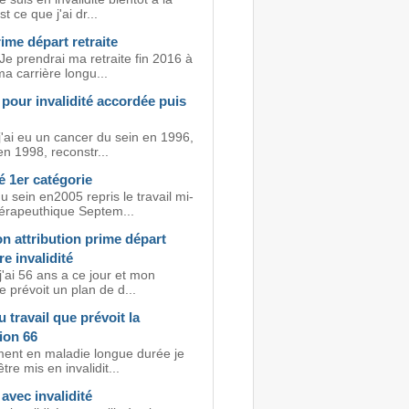
st ce que j'ai dr...
ime départ retraite
Je prendrai ma retraite fin 2016 à
a carrière longu...
 pour invalidité accordée puis
j'ai eu un cancer du sein en 1996,
en 1998, reconstr...
té 1er catégorie
 sein en2005 repris le travail mi-
érapeuthique Septem...
n attribution prime départ
re invalidité
j'ai 56 ans a ce jour et mon
e prévoit un plan de d...
u travail que prévoit la
ion 66
ment en maladie longue durée je
tre mis en invalidit...
 avec invalidité