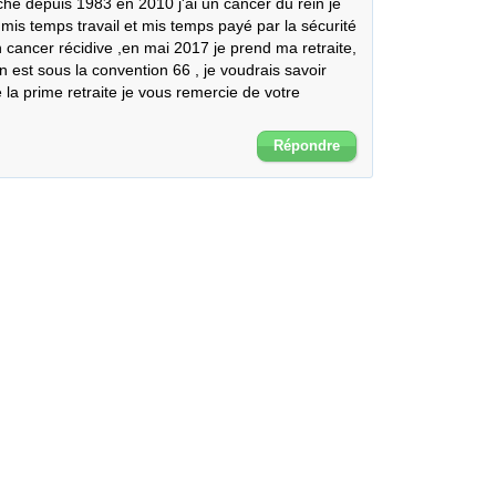
che depuis 1983 en 2010 j'ai un cancer du rein je 
 mis temps travail et mis temps payé par la sécurité 
ancer récidive ,en mai 2017 je prend ma retraite, 
 est sous la convention 66 , je voudrais savoir 
a prime retraite je vous remercie de votre 
Répondre