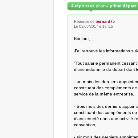
4 réponses
pour «
bernard75
Réponse de
Le 03/06/2017 é 18h15
Bonjour, 

J'ai retrouvé les informations suiv
"Tout salarié permanent cessant s
d'une indemnité de départ dont le
- un mois des derniers appointe
constituant des compléments de sa
service de la même entreprise, 

- trois mois des derniers appoin
constituant des compléments de sa
d'ancienneté dans une activité re
convention, 

- six mois des derniers appointe