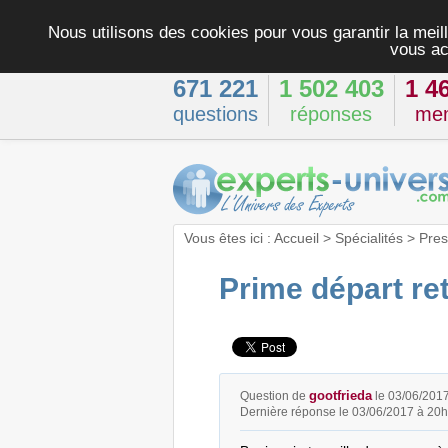
Nous utilisons des cookies pour vous garantir la meill
vous ac
671 221
1 502 403
1 4
questions
réponses
me
Vous êtes ici :
Accueil
>
Spécialités
>
Pres
Prime départ ret
gootfrieda
Question de
le 03/06/201
Dernière réponse le 03/06/2017 à 20