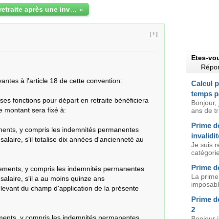
prime départ retraite après une invalidité
»
[ ! ]
Etes-vo
Répon
antes à l'article 18 de cette convention:

Calcul p
temps pa
es fonctions pour départ en retraite bénéficiera 
Bonjour,
 montant sera fixé à:

ans de tr
Prime de
ments, y compris les indemnités permanentes 
invalidit
laire, s'il totalise dix années d'ancienneté au 
Je suis 
catégorie
Prime dé
tements, y compris les indemnités permanentes 
La prime 
laire, s'il a au moins quinze ans

imposable
levant du champ d'application de la présente 
Prime de
2
ments, y compris les indemnités permanentes 
Bonjour j