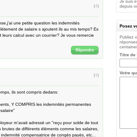
Je suis e
depuis oc
[ ! ]
e,j'ai une petite question les indemnités 
Posez vo
tement de salaire s ajoutent ils au mis temps? Es 
 leurs calcul avec un courrier? Je vous remercie 
Publiez 
réponses
centaines
Répondre
Titre de
Votre qu
[ ! ]
emps, ils sont compris dedans:

ements, Y COMPRIS les indemnités permanentes 
alaire"

yeur m'avait adressé un "reçu pour solde de tout 
 brutes de différents éléments comme les salaires, 
, indemnité compensatrice de congés payés, etc...
