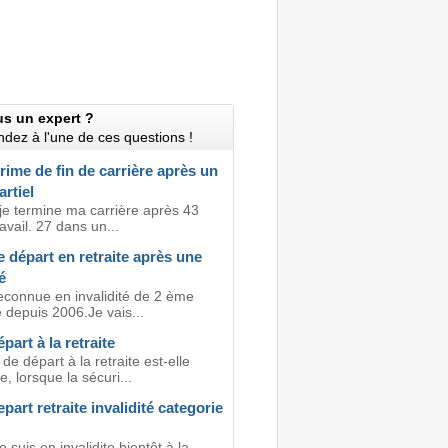
us un expert ?
dez à l'une de ces questions !
rime de fin de carrière après un
rtiel
 je termine ma carrière après 43
avail. 27 dans un...
 départ en retraite après une
é
reconnue en invalidité de 2 ème
 depuis 2006.Je vais...
part à la retraite
de départ à la retraite est-elle
, lorsque la sécuri...
part retraite invalidité categorie
e suis en invalidite bientôt à la