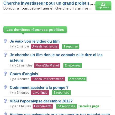
Cherche Investisseur pour un grand projet sur la Tunisie
22
réponses
Bonjour à Tous, Jeune Tunisien cherche un vrai investisseur pour lancement d un grand projet très
Les dernières réponses publiées
Je veux voir le video du film
Il y a 1 minute
Avis de recherche
1
réponse
Je cherche un film don je ne connais ni le titre ni les
acteurs
Il y a 17 minutes
MovieStarPlanet
2
réponses
Cours d'anglais
Il y a 3 heures
Concours et examens
2
réponses
Codmment accéder à la pompe ?
Il y a 3 heures
Lave-linge
2
réponses
VRAI l'apocalypse decembre 2012?
Il y a 11 heures
Evènements
54
réponses
Dernière page
Victime des paiements aux arnaqueurs par mandat cash