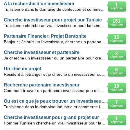
A la recherche d'un investisseur
1
réponse
Tunisienne dans le domaine de confection et commerce international cherche un vrai investisseur pour
Cherche investisseur pour projet sur Tunisie
161
réponses
Tunisienne cherche un vrai investisseur pour lancement d un projet très rentable. SVP non sérieux s
Partenaire Financier: Projet Bentonite
15
réponses
Bonjour ; Je suis un Investisseur, cherche un partenaire ou associé pour exécution du projet de "
Cherche investisseur et partenaire
3
réponses
Je cherche un investisseur ou un partenaire pour création une entreprisse dans n'importe quel domai
Un idée de projet
6
réponses
Resident à l'etranger et je cherche un investisseur ou partenaire dans le domaine du textile. lloca
Recherche partenaire investisseur
19
réponses
Comment trouver un partenaire investisseur pou un projet touristique a la montagne au maroc
Ou est ce que je peux trouver un Investisseur?
7
réponses
Tunisienne dans le domaine Industrie et commerce international cherche un vrai investisseur pour lan
Cherche investisseur pour grand projet sur Tunisie
1
réponse
Homme Tunisien cherche un vrai investisseur pour lancement d'un grand projet très rentable. je n'a