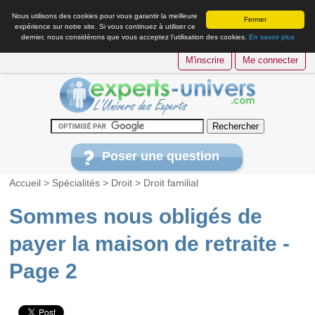
Nous utilisons des cookies pour vous garantir la meilleure
Fermer
expérience sur notre site. Si vous continuez à utiliser ce
dernier, nous considérons que vous acceptez l’utilisation des cookies.
En savoir plus
M'inscrire
Me connecter
Poser une question
Accueil
>
Spécialités
>
Droit
>
Droit familial
Sommes nous obligés de
payer la maison de retraite -
Page 2