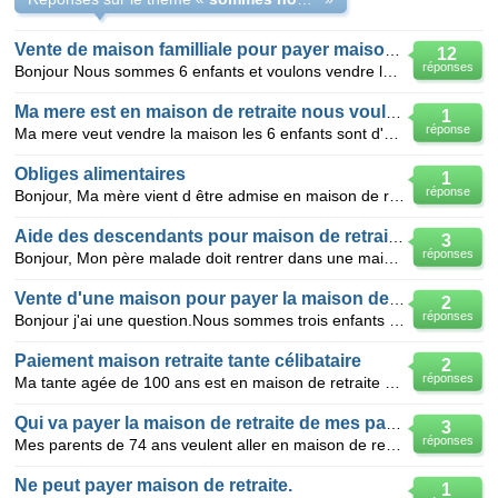
Vente de maison familliale pour payer maison de retraite
12
réponses
Bonjour Nous sommes 6 enfants et voulons vendre la maison familliale de notre mere qui va etre pl
Ma mere est en maison de retraite nous voulons vendre la maison
1
réponse
Ma mere veut vendre la maison les 6 enfants sont d'accord nous l'avons mis chez un notaire maintenan
Obliges alimentaires
1
réponse
Bonjour, Ma mère vient d être admise en maison de retraite, nous sommes 7 enfants, ma mère avait de
Aide des descendants pour maison de retraite d'un parent
3
réponses
Bonjour, Mon père malade doit rentrer dans une maison de retraite médicalisée, il n'en a pas les mo
Vente d'une maison pour payer la maison de retraite
2
réponses
Bonjour j'ai une question.Nous sommes trois enfants dont l'une qui est fachée avec moi et mon frère.
Paiement maison retraite tante célibataire
2
réponses
Ma tante agée de 100 ans est en maison de retraite depuis 7 environ. Jusqu'à préseent nous avons pay
Qui va payer la maison de retraite de mes parents
3
réponses
Mes parents de 74 ans veulent aller en maison de retraite . ils sont tous les deux valide et condui
Ne peut payer maison de retraite.
1