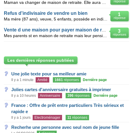
réponse
Maman va changer de maison de retraite. Elle aura 350€ par mois quelle ne pourra pas payer .donc cel
Refus d'indivisaire de vendre un bien
1
réponse
Ma mère (87 ans), veuve, 5 enfants, possède en indivision une résidence secondaire.En maison de ret
Vente d une maison pour payer maison de retraite
3
réponses
Mes parents st en maison de retraite mais leur pension pas suffisante pr regler la maison de retrait
Les dernières réponses publiées
Une jolie texte pour sa meilleur amie
Il y a 1 minute
Amitié
1661
réponses
Dernière page
Jolies cartes d'anniversaire gratuites à imprimer
Il y a 10 heures
Anniversaire
396
réponses
Dernière page
France : Offre de prêt entre particuliers Très sérieux et
rapide e
Il y a 1 jours
Electroménager
11
réponses
Recherhe une personne avec seul nom de jeune fille