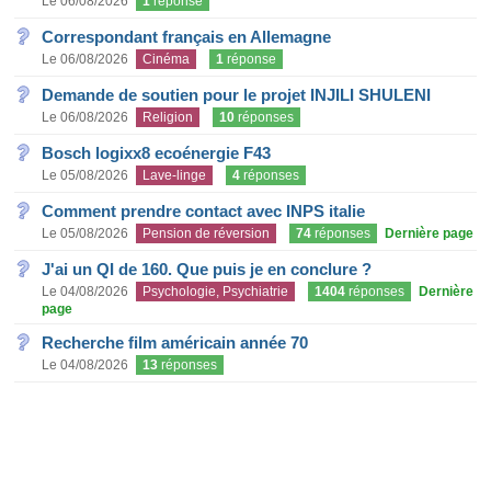
Le 06/08/2026
1
réponse
Correspondant français en Allemagne
Le 06/08/2026
Cinéma
1
réponse
Demande de soutien pour le projet INJILI SHULENI
Le 06/08/2026
Religion
10
réponses
Bosch logixx8 ecoénergie F43
Le 05/08/2026
Lave-linge
4
réponses
Comment prendre contact avec INPS italie
Le 05/08/2026
Pension de réversion
74
réponses
Dernière page
J'ai un QI de 160. Que puis je en conclure ?
Le 04/08/2026
Psychologie, Psychiatrie
1404
réponses
Dernière
page
Recherche film américain année 70
Le 04/08/2026
13
réponses