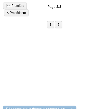
|<< Premiére
Page
2
/
2
< Précédente
1
2
Réponses sur le thème «
sommes nous obligés de payer la maison de retraite
»