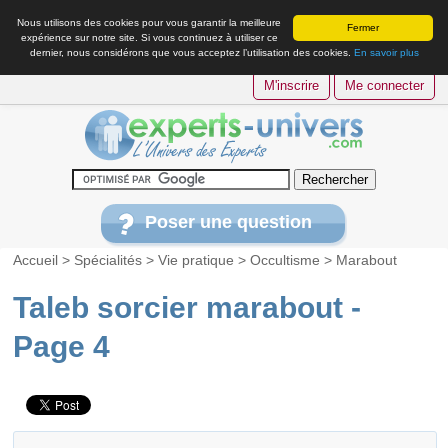
Nous utilisons des cookies pour vous garantir la meilleure
Fermer
expérience sur notre site. Si vous continuez à utiliser ce
dernier, nous considérons que vous acceptez l’utilisation des cookies.
En savoir plus
M'inscrire
Me connecter
Poser une question
Accueil
>
Spécialités
>
Vie pratique
>
Occultisme
>
Marabout
Taleb sorcier marabout -
Page 4