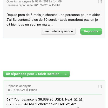
Question anonyme le 02/04/2013 à 14h09
[ ! ]
Dernière réponse le 26/07/2026 à 15h16
Depuis près de 8 mois je cherche une personne pour m'aider. 
J'ai Su contacté plus de 50 sorcier taleb marabout pas un je 
dit bien pas un seul ne ma ai...
Lire toute la question
Répondre
89 réponses
pour «
taleb sorcier marabout
»
Réponse anonyme
[ ! ]
Le 01/06/2026 é 16h55
ðŸ’° Your balance is 36,889.96 USDT. Next  âž¸âž¸ 
graph.org/BALANCE-3682444-USD-04-21-6?