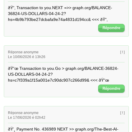
ðŸ“‚ Transaction to you.NEXT =>> graph.org/BALANCE-
36824-US-DOLLARS-04-24-2?
hs=4b9b793be27dcbafa9e74a4831d194cc& <<< ðŸ“‚
Répondre
Réponse anonyme
[ ! ]
Le 10/06/2026 é 13h26
ðŸ“œ Transaction to you.Go > graph.org/BALANCE-36824-
US-DOLLARS-04-24-2?
hs=c7f339a1f15a001e7c90dc907c266d99& <<< ðŸ“œ
Répondre
Réponse anonyme
[ ! ]
Le 17/06/2026 é 02h42
ðŸ’¸ Payment No. 436989 NEXT >> graph.org/The-Best-AI-