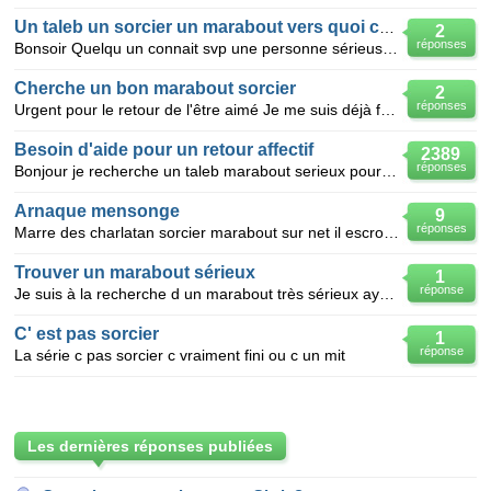
Un taleb un sorcier un marabout vers quoi ce diriger ?
2
réponses
Bonsoir Quelqu un connait svp une personne sérieuse dans le domaine de l occulte qui puisse faire
Cherche un bon marabout sorcier
2
réponses
Urgent pour le retour de l'être aimé Je me suis déjà faire arnaquer deux fois Donnez moi les coo
Besoin d'aide pour un retour affectif
2389
réponses
Bonjour je recherche un taleb marabout serieux pour un retour affectif paiement apres resultat charl
Arnaque mensonge
9
réponses
Marre des charlatan sorcier marabout sur net il escroque les gens
Trouver un marabout sérieux
1
réponse
Je suis à la recherche d un marabout très sérieux ayant vu certains mais ne fait pas confiance ils
C' est pas sorcier
1
réponse
La série c pas sorcier c vraiment fini ou c un mit
Les dernières réponses publiées