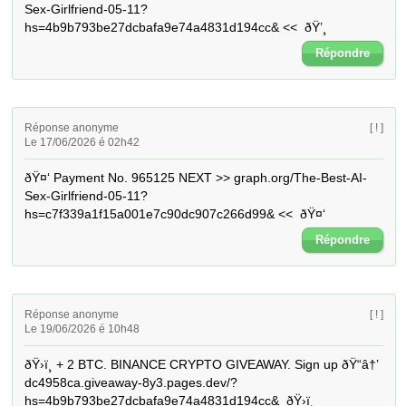
Sex-Girlfriend-05-11?
hs=4b9b793be27dcbafa9e74a4831d194cc& <<  ðŸ’¸
Répondre
Réponse anonyme
[ ! ]
Le 17/06/2026 é 02h42
ðŸ¤‘ Payment No. 965125 NEXT >> graph.org/The-Best-AI-
Sex-Girlfriend-05-11?
hs=c7f339a1f15a001e7c90dc907c266d99& <<  ðŸ¤‘
Répondre
Réponse anonyme
[ ! ]
Le 19/06/2026 é 10h48
ðŸ›ï¸ + 2 BTC. BINANCE CRYPTO GIVEAWAY. Sign up ðŸ“â†’ 
dc4958ca.giveaway-8y3.pages.dev/?
hs=4b9b793be27dcbafa9e74a4831d194cc&  ðŸ›ï¸