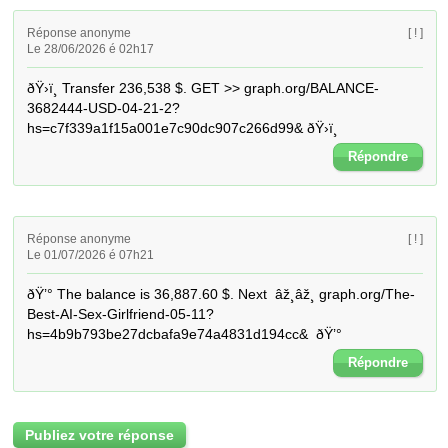
Réponse anonyme
[ ! ]
Le 28/06/2026 é 02h17
ðŸ›ï¸ Transfer 236,538 $. GET >> graph.org/BALANCE-
3682444-USD-04-21-2?
hs=c7f339a1f15a001e7c90dc907c266d99& ðŸ›ï¸
Répondre
Réponse anonyme
[ ! ]
Le 01/07/2026 é 07h21
ðŸ’° The balance is 36,887.60 $. Next  âž¸âž¸ graph.org/The-
Best-AI-Sex-Girlfriend-05-11?
hs=4b9b793be27dcbafa9e74a4831d194cc&  ðŸ’°
Répondre
Publiez votre réponse