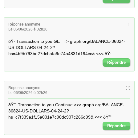
Réponse anonyme
[ ! ]
Le 06/06/2026 é 02h26
ðŸ· Transaction to you.GET => graph.org/BALANCE-36824-
US-DOLLARS-04-24-2?
hs=4b9b793be27dcbafa9e74a4831d194cc& <<< ðŸ·
Répondre
Réponse anonyme
[ ! ]
Le 06/06/2026 é 02h26
ðŸ”“ Transaction to you.Continue >>> graph.org/BALANCE-
36824-US-DOLLARS-04-24-2?
hs=c7f339a1f15a001e7c90dc907c266d99& <<< ðŸ”“
Répondre