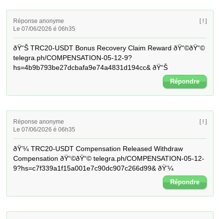
Réponse anonyme
[ ! ]
Le 07/06/2026 é 06h35
ðŸ“Š TRC20-USDT Bonus Recovery Claim Reward ðŸ“©ðŸ“© 
telegra.ph/COMPENSATION-05-12-9?
hs=4b9b793be27dcbafa9e74a4831d194cc& ðŸ“Š
Répondre
Réponse anonyme
[ ! ]
Le 07/06/2026 é 06h35
ðŸ’¼ TRC20-USDT Compensation Released Withdraw 
Compensation ðŸ“©ðŸ“© telegra.ph/COMPENSATION-05-12-
9?hs=c7f339a1f15a001e7c90dc907c266d99& ðŸ’¼
Répondre