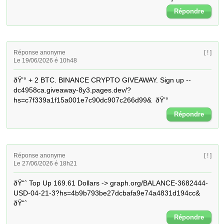
Répondre
Réponse anonyme
[ ! ]
Le 19/06/2026 é 10h48
ðŸ’° + 2 BTC. BINANCE CRYPTO GIVEAWAY. Sign up -- 
dc4958ca.giveaway-8y3.pages.dev/?
hs=c7f339a1f15a001e7c90dc907c266d99&  ðŸ’°
Répondre
Réponse anonyme
[ ! ]
Le 27/06/2026 é 18h21
ðŸ“ˆ Top Up 169.61 Dollars -> graph.org/BALANCE-3682444-
USD-04-21-3?hs=4b9b793be27dcbafa9e74a4831d194cc& 
ðŸ“ˆ
Répondre