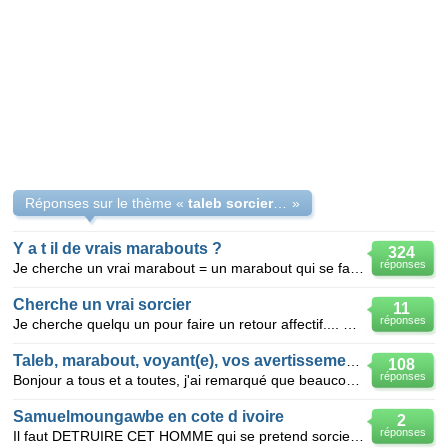
Réponses sur le thème «
taleb sorcier marabout
»
Y a t il de vrais marabouts ?
324
réponses
Je cherche un vrai marabout = un marabout qui se fait payé apres les bons resultats mais je pense
Cherche un vrai sorcier
11
réponses
Je cherche quelqu un pour faire un retour affectif.... pas un charlatan! Quelqu un qui veut bien m
Taleb, marabout, voyant(e), vos avertissements !!
108
réponses
Bonjour a tous et a toutes, j'ai remarqué que beaucoup d'entre vous ont testé pas mal de Taleb, mara
Samuelmoungawbe en cote d ivoire
2
réponses
Il faut DETRUIRE CET HOMME qui se pretend sorcier et est recommandé par un confrere IL FAUT QU IL