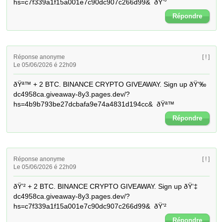
hs=c7f339a1f15a001e7c90dc907c266d99&  ðŸ’°
Répondre
Réponse anonyme
[ ! ]
Le 05/06/2026 é 22h09
ðŸª™ + 2 BTC. BINANCE CRYPTO GIVEAWAY. Sign up ðŸ‘‰ 
dc4958ca.giveaway-8y3.pages.dev/?
hs=4b9b793be27dcbafa9e74a4831d194cc&  ðŸª™
Répondre
Réponse anonyme
[ ! ]
Le 05/06/2026 é 22h09
ðŸ’² + 2 BTC. BINANCE CRYPTO GIVEAWAY. Sign up ðŸ‘‡ 
dc4958ca.giveaway-8y3.pages.dev/?
hs=c7f339a1f15a001e7c90dc907c266d99&  ðŸ’²
Répondre