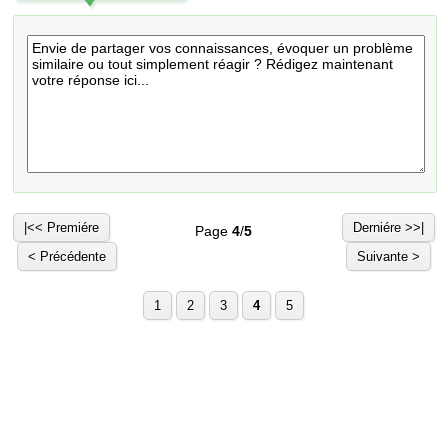
|<< Premiére
Derniére >>|
Page
4
/
5
< Précédente
Suivante >
1
2
3
4
5