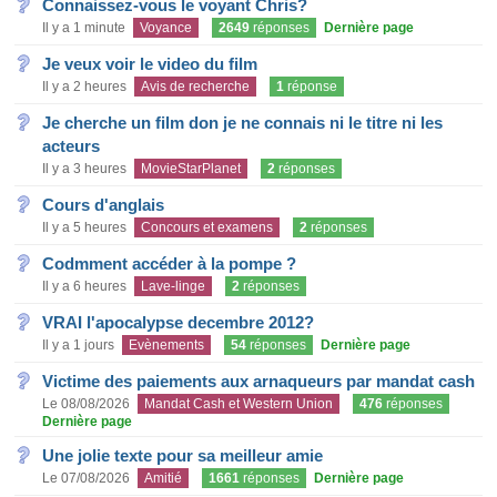
Connaissez-vous le voyant Chris?
Il y a 1 minute
Voyance
2649
réponses
Dernière page
Je veux voir le video du film
Il y a 2 heures
Avis de recherche
1
réponse
Je cherche un film don je ne connais ni le titre ni les
acteurs
Il y a 3 heures
MovieStarPlanet
2
réponses
Cours d'anglais
Il y a 5 heures
Concours et examens
2
réponses
Codmment accéder à la pompe ?
Il y a 6 heures
Lave-linge
2
réponses
VRAI l'apocalypse decembre 2012?
Il y a 1 jours
Evènements
54
réponses
Dernière page
Victime des paiements aux arnaqueurs par mandat cash
Le 08/08/2026
Mandat Cash et Western Union
476
réponses
Dernière page
Une jolie texte pour sa meilleur amie
Le 07/08/2026
Amitié
1661
réponses
Dernière page