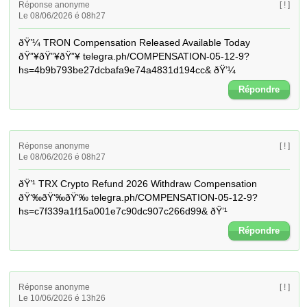
Réponse anonyme
[ ! ]
Le 08/06/2026 é 08h27
ðŸ’¼ TRON Compensation Released Available Today 
ðŸ”¥ðŸ”¥ðŸ”¥ telegra.ph/COMPENSATION-05-12-9?
hs=4b9b793be27dcbafa9e74a4831d194cc& ðŸ’¼
Répondre
Réponse anonyme
[ ! ]
Le 08/06/2026 é 08h27
ðŸ’¹ TRX Crypto Refund 2026 Withdraw Compensation 
ðŸ‘‰ðŸ‘‰ðŸ‘‰ telegra.ph/COMPENSATION-05-12-9?
hs=c7f339a1f15a001e7c90dc907c266d99& ðŸ’¹
Répondre
Réponse anonyme
[ ! ]
Le 10/06/2026 é 13h26