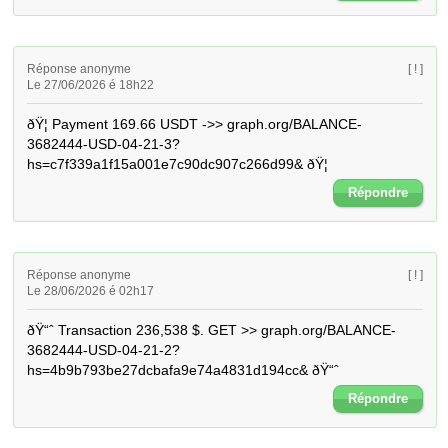
Réponse anonyme
[ ! ]
Le 27/06/2026 é 18h22
ðŸ¦ Payment 169.66 USDT ->> graph.org/BALANCE-
3682444-USD-04-21-3?
hs=c7f339a1f15a001e7c90dc907c266d99& ðŸ¦
Répondre
Réponse anonyme
[ ! ]
Le 28/06/2026 é 02h17
ðŸ“ˆ Transaction 236,538 $. GET >> graph.org/BALANCE-
3682444-USD-04-21-2?
hs=4b9b793be27dcbafa9e74a4831d194cc& ðŸ“ˆ
Répondre