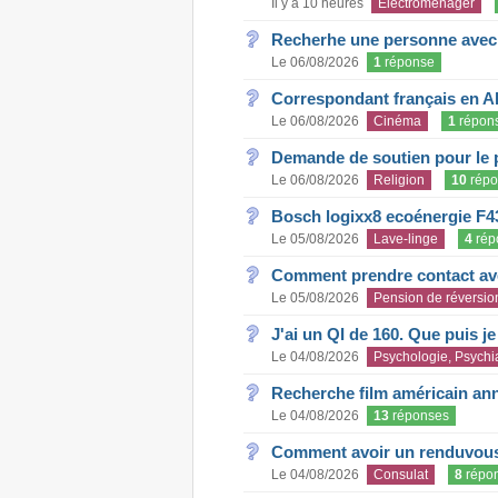
Il y a 10 heures
Electroménager
Recherhe une personne avec s
Le 06/08/2026
1
réponse
Correspondant français en A
Le 06/08/2026
Cinéma
1
répon
Demande de soutien pour le 
Le 06/08/2026
Religion
10
répo
Bosch logixx8 ecoénergie F4
Le 05/08/2026
Lave-linge
4
rép
Comment prendre contact ave
Le 05/08/2026
Pension de réversio
J'ai un QI de 160. Que puis j
Le 04/08/2026
Psychologie, Psychia
Recherche film américain an
Le 04/08/2026
13
réponses
Comment avoir un renduvous 
Le 04/08/2026
Consulat
8
répo