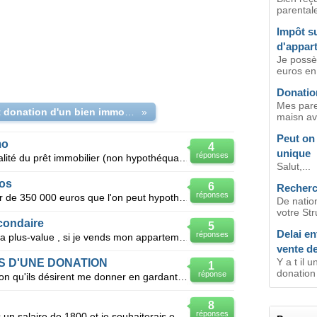
parentale
Impôt su
d'appar
Je possè
euros en
Donatio
Mes paren
vente et donation d'un bien immobilier
»
maisn av
Peut on 
mo
4
unique
réponses
Bonjour, doit t-on rembouser la totalité du prêt immobilier (non hypothéquaire) suite a la vente de
Salut,...
ros
6
Recherc
réponses
J'ai un bien immobilier d'une valeur de 350 000 euros que l'on peut hypothéquer pour un prêt qu'i
De nation
votre Stru
condaire
5
Delai en
réponses
Combien je dois payer la taxe sur la plus-value , si je vends mon appartement 200 000 euros achet
vente d
Y a t il 
 D'UNE DONATION
1
donation
réponse
Mes parents vivent dans une maison qu'ils désirent me donner en gardant l'usufruit d'une valeur esti
8
réponses
Bonjour, Je suis fonctionnaire avec un salaire de 1800 et je souhaiterais emprunter 50.000 euros pou