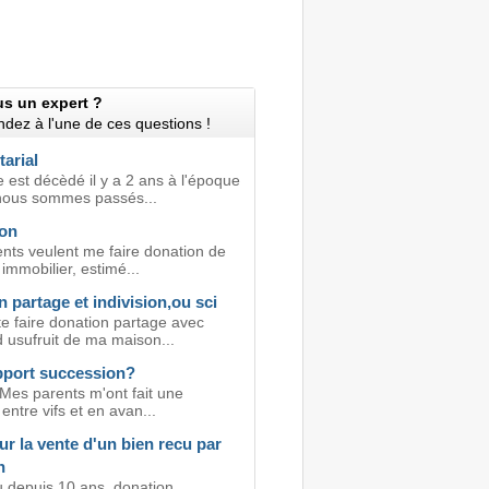
us un expert ?
dez à l'une de ces questions !
tarial
 est décèdé il y a 2 ans à l'époque
nous sommes passés...
on
nts veulent me faire donation de
 immobilier, estimé...
 partage et indivision,ou sci
e faire donation partage avec
 usufruit de ma maison...
pport succession?
 Mes parents m'ont fait une
entre vifs et en avan...
ur la vente d'un bien recu par
n
u depuis 10 ans. donation