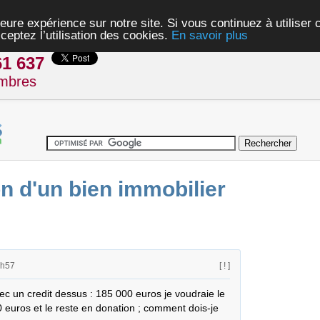
eure expérience sur notre site. Si vous continuez à utiliser
ceptez l’utilisation des cookies.
En savoir plus
61 637
mbres
n d'un bien immobilier
2h57
[ ! ]
 un credit dessus : 185 000 euros je voudraie le 
 euros et le reste en donation ; comment dois-je 