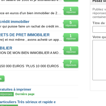
Posez vo
1
Publiez 
réponse
Pouvez-vous m'indiquer l'équivalence en euros d'un bien immobilier de 2.000.000 francs en 1952 et de
réponses
centaines
crédit immobilier
5
Titre de
réponses
Est il possible de trouver un prêteur qui puisse faire un rachat de crédit important en y rajoutant
RETS DE PRET IMMOBILIER
1
Votre qu
réponse
En Juillet 2007, mon ami (union libre) et moi même , avons acheté un appartement 50/50. Le montant
BILIER
1
réponse
JE SOUHAITE FAIRE UNE DONATION DE MON BIEN IMMOBILIER A MON FILS DE 18 ANS COMMENT DOIS JE PROCEDER
7
réponses
J AI ACHETE UN APPARTEMENT 150 000 EUROS ¨PLUS 10 000 EUROS DE FRAIS D AGENCE ET 10 000 EUROS DE FR
s
gratuites à imprimer
réponses
Dernière page
articuliers Très sérieux et rapide e