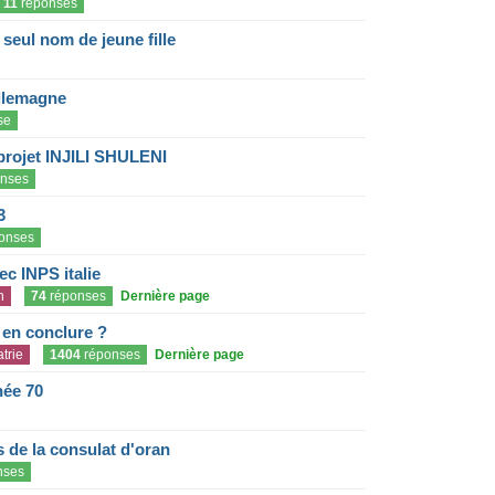
11
réponses
eul nom de jeune fille
llemagne
se
projet INJILI SHULENI
nses
3
onses
c INPS italie
n
74
réponses
Dernière page
e en conclure ?
trie
1404
réponses
Dernière page
née 70
de la consulat d'oran
nses