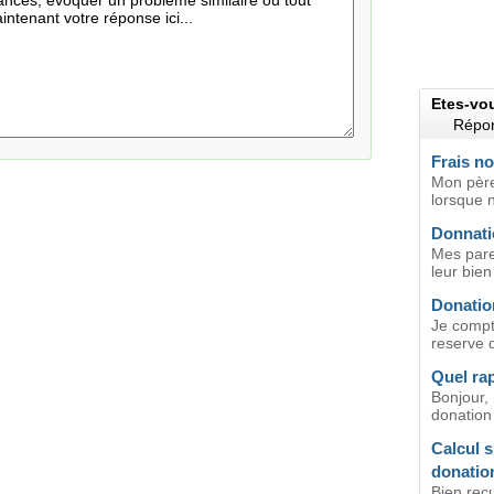
Etes-vo
Répon
Frais no
Mon père
lorsque 
Donnati
Mes pare
leur bien
Donation
Je compt
reserve d
Quel ra
Bonjour,
donation 
Calcul s
donatio
Bien reç