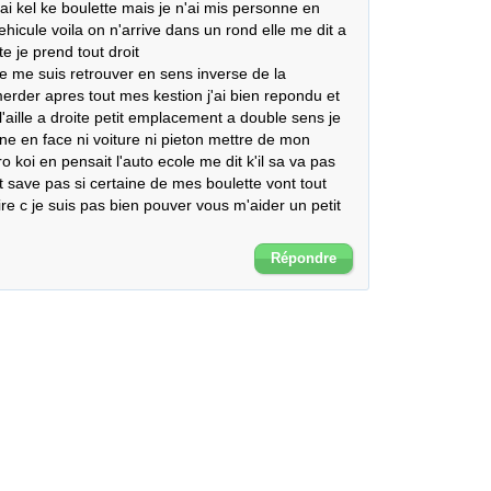
'ai kel ke boulette mais je n'ai mis personne en 
hicule voila on n'arrive dans un rond elle me dit a 
je prend tout droit 

e me suis retrouver en sens inverse de la 
merder apres tout mes kestion j'ai bien repondu et 
 l'aille a droite petit emplacement a double sens je 
nne en face ni voiture ni pieton mettre de mon 
o koi en pensait l'auto ecole me dit k'il sa va pas 
et save pas si certaine de mes boulette vont tout 
re c je suis pas bien pouver vous m'aider un petit 
Répondre