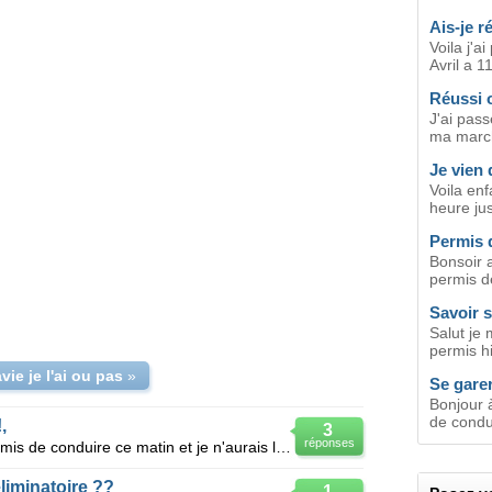
Ais-je 
Voila j'a
Avril a 1
Réussi 
J'ai pass
ma march
Je vien 
Voila enf
heure jus
Permis 
Bonsoir 
permis de
Savoir 
Salut je
permis hie
vie je l'ai ou pas
»
Se gare
Bonjour 
de condui
,
3
réponses
Bonjour,je viens de passé mon permis de conduire ce matin et je n'aurais les résultats que dans 2 vo
liminatoire ??
1