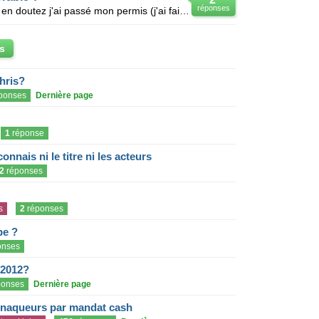
réponses
Bonsoir à tous, Comme vous vous en doutez j'ai passé mon permis (j'ai fais la conduite accompagné
s
hris?
ponses
Dernière page
1
réponse
onnais ni le titre ni les acteurs
2
réponses
s
2
réponses
pe ?
onses
 2012?
onses
Dernière page
rnaqueurs par mandat cash