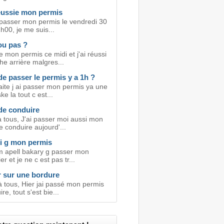
réussie mon permis
i passer mon permis le vendredi 30
1h00, je me suis...
ou pas ?
e mon permis ce midi et j'ai réussi
e arrière malgres...
de passer le permis y a 1h ?
aite j ai passer mon permis ya une
ke la tout c est...
de conduire
a tous, J'ai passer moi aussi mon
 conduire aujourd'...
si g mon permis
 m apell bakary g passer mon
r et je ne c est pas tr...
r sur une bordure
à tous, Hier jai passé mon permis
re, tout s'est bie...