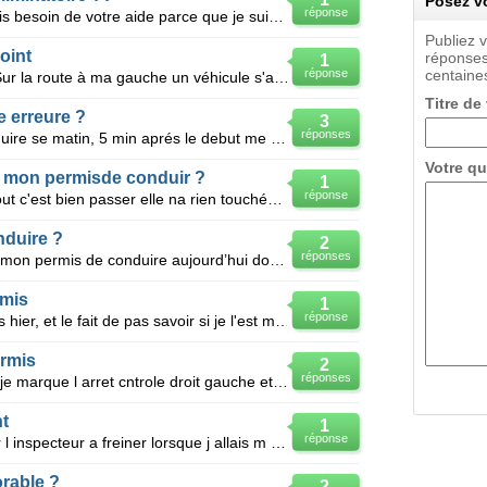
Posez vo
réponse
Bonjour à toutes et à tous !! J'aurais besoin de votre aide parce que je suis un peu perdue :/ J'
Publiez 
oint
réponses
1
réponse
centaines
J'arrive a l'entrée d'un rond point Sur la route à ma gauche un véhicule s'appoche du rond point, m
Titre de
e erreure ?
3
réponses
Voila j'ai passé mon permi de conduire se matin, 5 min aprés le debut me voila arrivé a un feu, il é
Votre qu
i mon permisde conduir ?
1
réponse
Voila j'ai passer mon permis hier tout c'est bien passer elle na rien touchée , mai a un moment sur
nduire ?
2
réponses
Bonjour, donc voilà moi j'ai passer mon permis de conduire aujourd’hui donc je suis partit du point
rmis
1
réponse
AU secours! j'ai passer mon permis hier, et le fait de pas savoir si je l'est me rend malade!! en
rmis
2
réponses
Tout ce passé bien jusqua ce stop je marque l arret cntrole droit gauche et je part mes j ai pas vu
t
1
réponse
Bonjour j ai passe mon permis hier l inspecteur a freiner lorsque j allais m engagé dans un rond poi
rable ?
2