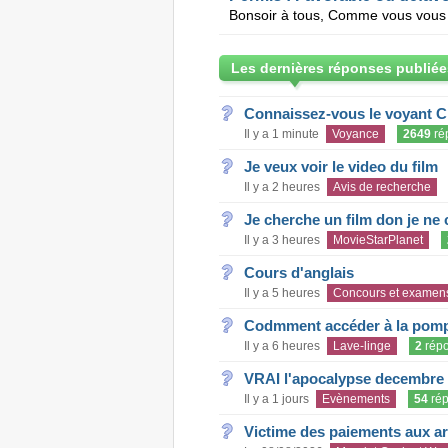
Les dernières réponses publiée
Connaissez-vous le voyant C
Il y a 1 minute
Voyance
2649
ré
Je veux voir le video du film
Il y a 2 heures
Avis de recherche
Je cherche un film don je ne c
Il y a 3 heures
MovieStarPlanet
Cours d'anglais
Il y a 5 heures
Concours et examen
Codmment accéder à la pom
Il y a 6 heures
Lave-linge
2
rép
VRAI l'apocalypse decembre
Il y a 1 jours
Evènements
54
rép
Victime des paiements aux a