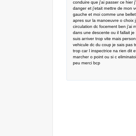
conduire que j'ai passer ce hier j
danger et j'etait mettre de mon ve
gauche et moi comme une bellette 
apres sur la manoeuvre o choix j
circulation dc focement ben j'ai 
dans une descente ou il fallait je
suis arriver trop vite mais perso
vehicule dc du coup je sais pas tr
trop car l inspectrice na rien dit 
marcher o point ou si c eliminatoi
peu merci bcp