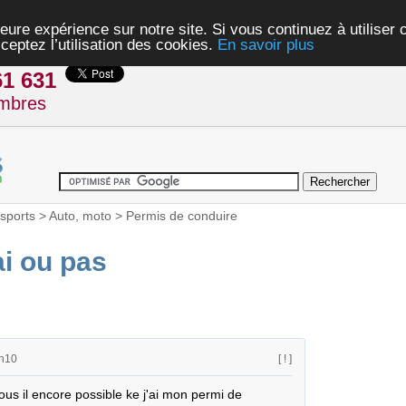
eure expérience sur notre site. Si vous continuez à utiliser
ceptez l’utilisation des cookies.
En savoir plus
61 631
mbres
sports
>
Auto, moto
>
Permis de conduire
ai ou pas
1h10
[ ! ]
ous il encore possible ke j'ai mon permi de 