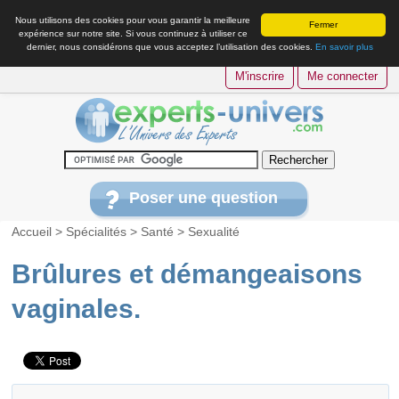
Nous utilisons des cookies pour vous garantir la meilleure
Fermer
expérience sur notre site. Si vous continuez à utiliser ce
dernier, nous considérons que vous acceptez l’utilisation des cookies.
En savoir plus
M'inscrire
Me connecter
Poser une question
Accueil
>
Spécialités
>
Santé
>
Sexualité
Brûlures et démangeaisons
vaginales.