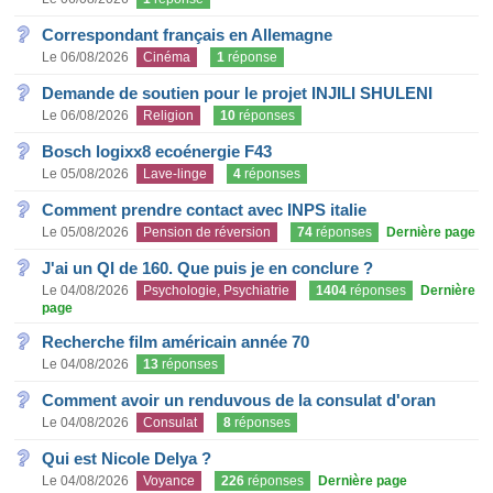
Correspondant français en Allemagne
Le 06/08/2026
Cinéma
1
réponse
Demande de soutien pour le projet INJILI SHULENI
Le 06/08/2026
Religion
10
réponses
Bosch logixx8 ecoénergie F43
Le 05/08/2026
Lave-linge
4
réponses
Comment prendre contact avec INPS italie
Le 05/08/2026
Pension de réversion
74
réponses
Dernière page
J'ai un QI de 160. Que puis je en conclure ?
Le 04/08/2026
Psychologie, Psychiatrie
1404
réponses
Dernière
page
Recherche film américain année 70
Le 04/08/2026
13
réponses
Comment avoir un renduvous de la consulat d'oran
Le 04/08/2026
Consulat
8
réponses
Qui est Nicole Delya ?
Le 04/08/2026
Voyance
226
réponses
Dernière page