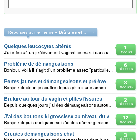
Réponses sur le thème «
Brûlures et démangeaisons vaginales.
»
Quelques leucocytes altérés
1
réponse
J'ai effectué un prélèvement vaginal ce mardi dans un laboratoire d'analyses médicales. Résulats re
Problème de démangeaisons
6
réponses
Bonjour, Voilà il s'agit d'un problème assez "particulier" : Depuis mes 13 ans lorsque je sors, au
Pertes jaunes et démangeaisons et prélèvement négatif!!
3
réponses
Bonjour docteur, je souffre depuis plus d'une année de démangeaisons, rougeur au niveau de la vulve
Brulure au tour du vagin et ptites fissures
2
réponses
Depuis quelques jours j'ai des démangeaisons autour de mon vagin,meme les levres ont gonflés au debu
J'ai des boutons ki grossisse au niveau du vagin
12
réponses
Bonjour depuis quelques mois 'ai des démangeaisons au niveau de la fente qui sépare les cuisses et l
Croutes demangeaisons chat
3
réponses