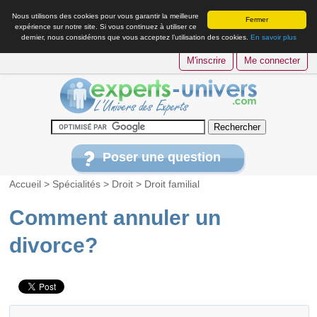
Nous utilisons des cookies pour vous garantir la meilleure
Fermer
expérience sur notre site. Si vous continuez à utiliser ce
dernier, nous considérons que vous acceptez l’utilisation des cookies.
En savoir plus
M'inscrire
Me connecter
Poser une question
Accueil
>
Spécialités
>
Droit
>
Droit familial
Comment annuler un
divorce?