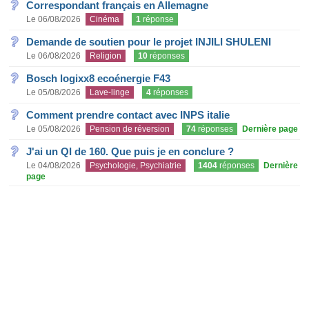
Correspondant français en Allemagne
Le 06/08/2026
Cinéma
1
réponse
Demande de soutien pour le projet INJILI SHULENI
Le 06/08/2026
Religion
10
réponses
Bosch logixx8 ecoénergie F43
Le 05/08/2026
Lave-linge
4
réponses
Comment prendre contact avec INPS italie
Le 05/08/2026
Pension de réversion
74
réponses
Dernière page
J'ai un QI de 160. Que puis je en conclure ?
Le 04/08/2026
Psychologie, Psychiatrie
1404
réponses
Dernière
page