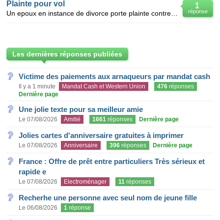
Plainte pour vol
1
réponse
Un epoux en instance de divorce porte plainte contre son epouse(a qui il doit pas mal d argent pui
Les dernières réponses publiées
Victime des paiements aux arnaqueurs par mandat cash
Il y a 1 minute
Mandat Cash et Western Union
476
réponses
Dernière page
Une jolie texte pour sa meilleur amie
Le 07/08/2026
Amitié
1661
réponses
Dernière page
Jolies cartes d'anniversaire gratuites à imprimer
Le 07/08/2026
Anniversaire
396
réponses
Dernière page
France : Offre de prêt entre particuliers Très sérieux et
rapide e
Le 07/08/2026
Electroménager
11
réponses
Recherhe une personne avec seul nom de jeune fille
Le 06/08/2026
1
réponse