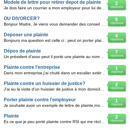
Modele de lettre pour retirer depot de plainte
2
réponses
Je dois faire un courrier a mon employeur pour lui demander d"annuler une plainte pour vol qu'il a f
OU DIVORCER?
5
réponses
Bonjour Maitre, Je viens vous demander des conseil pour mon frère qui se trouve aujourd'hui dans un
Deposer une plainte
4
réponses
Bonjours ma question est celle ci ; peut on porter plainte envers une personne qui vous a agressé
Dépos de plainte
7
réponses
Un président d'asso peut il porté une plainte au nom de ses adhérents alors que ceux ci n'était pas
Plainte contre l'entreprise
1
réponse
Dans mon entreprise,j'ai chuté dans un escalier extérieur,qui était enneigé et ou il n'y avait plus
Plainte contre un huissier de justice?
2
réponses
J'ai eu la visite d'un huissier de justice à mon domicile concernant un jugement pour loyers impayés
Porter plainte contre l'employeur
1
réponse
Je souhaite avoir un exemple de lettre de plainte,mon employeur ma donné un faut C4 et une fausse fi
Plainte
2
réponses
Es ce que je peu porté plainte contre RSI qui me réclame une somme d'argent que je ne leur dois pas