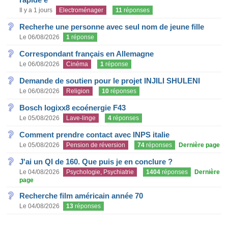
Il y a 1 jours
Electroménager
11
réponses
Recherhe une personne avec seul nom de jeune fille
Le 06/08/2026
1
réponse
Correspondant français en Allemagne
Le 06/08/2026
Cinéma
1
réponse
Demande de soutien pour le projet INJILI SHULENI
Le 06/08/2026
Religion
10
réponses
Bosch logixx8 ecoénergie F43
Le 05/08/2026
Lave-linge
4
réponses
Comment prendre contact avec INPS italie
Le 05/08/2026
Pension de réversion
74
réponses
Dernière page
J'ai un QI de 160. Que puis je en conclure ?
Le 04/08/2026
Psychologie, Psychiatrie
1404
réponses
Dernière
page
Recherche film américain année 70
Le 04/08/2026
13
réponses