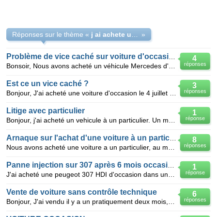
Réponses sur le thème «
j ai achete une voiture a un particulier je suis en panne
»
Problème de vice caché sur voiture d'occasion
4
réponses
Bonsoir, Nous avons acheté un véhicule Mercedes d'occasion à un particulier qui nous a affirmé que
Est ce un vice caché ?
3
réponses
Bonjour, J'ai acheté une voiture d'occasion le 4 juillet 2010 avec contrôle technique Ok. Le jour
Litige avec particulier
1
réponse
Bonjour, j'ai acheté un vehicule à un particulier. Un message d'alerte de réparation de la boite a v
Arnaque sur l'achat d'une voiture à un particulier
8
réponses
Nous avons acheté une voiture a un particulier, au moment de l'achat tout avait l'air normal. Seulem
Panne injection sur 307 après 6 mois occasion
1
réponse
J'ai acheté une peugeot 307 HDI d'occasion dans un garage de particulier( 4300 euros) qui était gar
Vente de voiture sans contrôle technique
6
réponses
Bonjour, J'ai vendu il y a un pratiquement deux mois, ma voiture qui était en panne à une collègue,