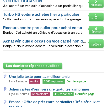
VOITURE OCCASION
2
réponses
J'ai acheté un véhicule d'occasion à un particulier qui lui meme l'avait acheté à un autre particuli
Turbo HS voiture achetee hier a particulier
1
réponse
Si fflement important sur monospace ford le garage me dit qu'il y a 4000 euros de reparation le ve
Recours contre particulier pour achat voiture occasion
4
réponses
Bonjour J'ai acheté un véhicule d'occasion à un particulier 5200 € au bout de 3 jours je ne peux pl
Achat véhicule d'occasion vice caché non dangeureux
1
réponse
Bonjour. Nous avons acheté un véhicule d'occasion de particulier à particulier le 26 Avril 2014. U
Les dernières réponses publiées
Une jolie texte pour sa meilleur amie
Il y a 1 minute
Amitié
1661
réponses
Dernière page
Jolies cartes d'anniversaire gratuites à imprimer
Il y a 10 heures
Anniversaire
396
réponses
Dernière page
France : Offre de prêt entre particuliers Très sérieux et
rapide e