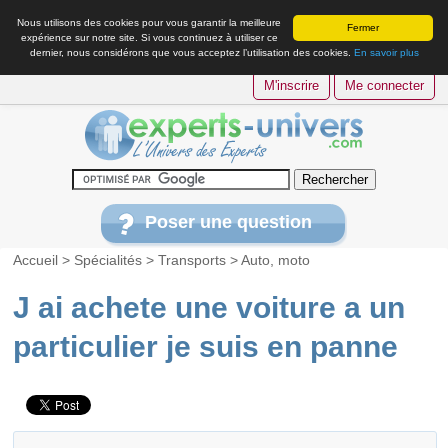
Nous utilisons des cookies pour vous garantir la meilleure
Fermer
expérience sur notre site. Si vous continuez à utiliser ce
dernier, nous considérons que vous acceptez l’utilisation des cookies.
En savoir plus
M'inscrire
Me connecter
Poser une question
Accueil
>
Spécialités
>
Transports
>
Auto, moto
J ai achete une voiture a un
particulier je suis en panne