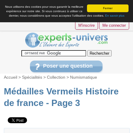
Nous utilisons des cookies pour vous garantir la meilleure
Fermer
expérience sur notre site. Si vous continuez à utiliser ce
dernier, nous considérons que vous acceptez l’utilisation des cookies.
En savoir plus
M'inscrire
Me connecter
Poser une question
Accueil
>
Spécialités
>
Collection
>
Numismatique
Médailles Vermeils Histoire
de france - Page 3