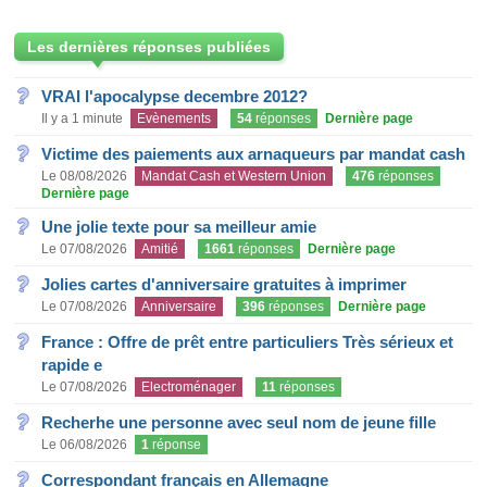
Les dernières réponses publiées
VRAI l'apocalypse decembre 2012?
Il y a 1 minute
Evènements
54
réponses
Dernière page
Victime des paiements aux arnaqueurs par mandat cash
Le 08/08/2026
Mandat Cash et Western Union
476
réponses
Dernière page
Une jolie texte pour sa meilleur amie
Le 07/08/2026
Amitié
1661
réponses
Dernière page
Jolies cartes d'anniversaire gratuites à imprimer
Le 07/08/2026
Anniversaire
396
réponses
Dernière page
France : Offre de prêt entre particuliers Très sérieux et
rapide e
Le 07/08/2026
Electroménager
11
réponses
Recherhe une personne avec seul nom de jeune fille
Le 06/08/2026
1
réponse
Correspondant français en Allemagne