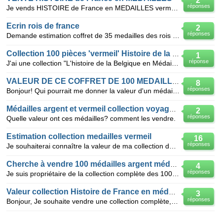
2
réponses
Je vends HISTOIRE de France en MEDAILLES vermeil FDC TOME 1 manque 3 pièces +15 médailles sur TOME 2
Ecrin rois de france
2
réponses
Demande estimation coffret de 35 medailles des rois de france de hugue capet 987 a louis pillippe 1
Collection 100 pièces 'vermeil' Histoire de la Belgique
1
réponse
J'ai une collection "L'histoire de la Belgique en Médailles" composée de 100 pièces 'vermeil' dans
VALEUR DE CE COFFRET DE 100 MEDAILLES ?
8
réponses
Bonjour! Qui pourrait me donner la valeur d'un médailler type coffret rectangulaire en velours rou
Médailles argent et vermeil collection voyages Jean-Paul II
2
réponses
Quelle valeur ont ces médailles? comment les vendre.
Estimation collection medailles vermeil
16
réponses
Je souhaiterai connaître la valeur de ma collection de médailles du médailler Franklin 50 médailles
Cherche à vendre 100 médailles argent médailler Franklin
4
réponses
Je suis propriétaire de la collection complète des 100 médailles argent "Histoire de France "commerc
Valeur collection Histoire de France en médailles
3
réponses
Bonjour, Je souhaite vendre une collection complète, en parfait état de 100 pièces en argent av