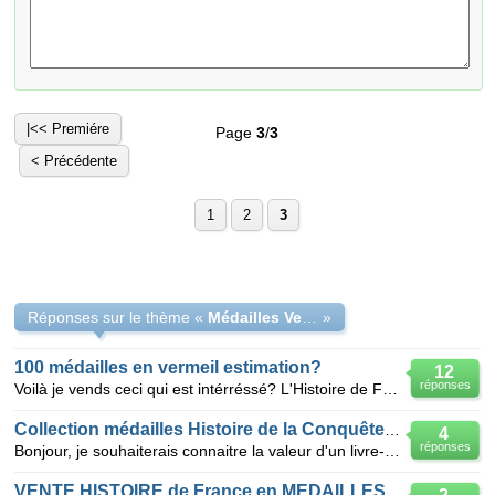
|<< Premiére
Page
3
/
3
< Précédente
1
2
3
Réponses sur le thème «
Médailles Vermeils Histoire de france
»
100 médailles en vermeil estimation?
12
réponses
Voilà je vends ceci qui est intérréssé? L'Histoire de France en Médailles 3 Tomes - Collection comp
Collection médailles Histoire de la Conquête de l'air
4
réponses
Bonjour, je souhaiterais connaitre la valeur d'un livre-collection complet de médailles en vermeil
VENTE HISTOIRE de France en MEDAILLES