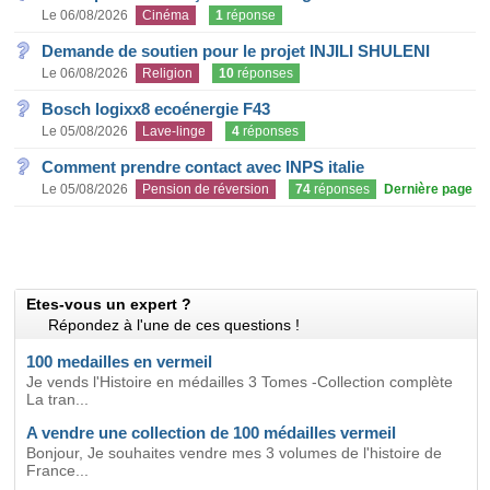
Le 06/08/2026
Cinéma
1
réponse
Demande de soutien pour le projet INJILI SHULENI
Le 06/08/2026
Religion
10
réponses
Bosch logixx8 ecoénergie F43
Le 05/08/2026
Lave-linge
4
réponses
Comment prendre contact avec INPS italie
Le 05/08/2026
Pension de réversion
74
réponses
Dernière page
Etes-vous un expert ?
Répondez à l'une de ces questions !
100 medailles en vermeil
Je vends l'Histoire en médailles 3 Tomes -Collection complète
La tran...
A vendre une collection de 100 médailles vermeil
Bonjour, Je souhaites vendre mes 3 volumes de l'histoire de
France...