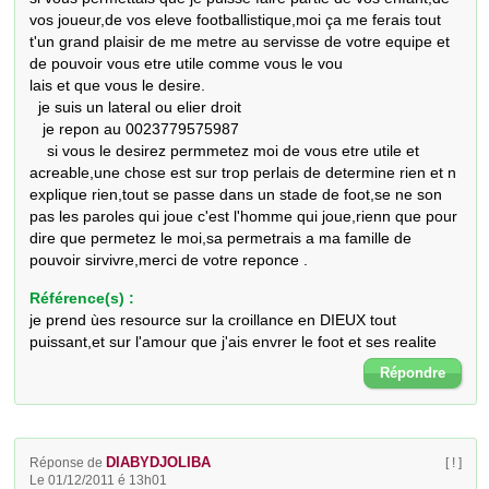
vos joueur,de vos eleve footballistique,moi ça me ferais tout 
t'un grand plaisir de me metre au servisse de votre equipe et 
de pouvoir vous etre utile comme vous le vou

lais et que vous le desire.

  je suis un lateral ou elier droit

   je repon au 0023779575987

    si vous le desirez permmetez moi de vous etre utile et 
acreable,une chose est sur trop perlais de determine rien et n 
explique rien,tout se passe dans un stade de foot,se ne son 
pas les paroles qui joue c'est l'homme qui joue,rienn que pour 
dire que permetez le moi,sa permetrais a ma famille de 
pouvoir sirvivre,merci de votre reponce .
Référence(s) :
je prend ùes resource sur la croillance en DIEUX tout
puissant,et sur l'amour que j'ais envrer le foot et ses realite
Répondre
DIABYDJOLIBA
Réponse de
[ ! ]
Le 01/12/2011 é 13h01