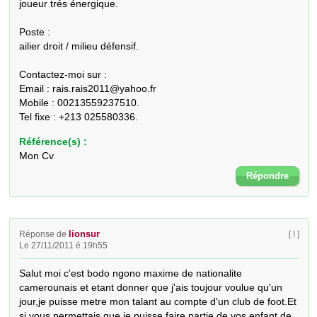
joueur trés énergique.

Poste :

ailier droit / milieu défensif.

Contactez-moi sur :

Email : rais.rais2011@yahoo.fr

Mobile : 00213559237510.

Tel fixe : +213 025580336.
Référence(s) :
Mon Cv
Répondre
lionsur
Réponse de
[ ! ]
Le 27/11/2011 é 19h55
Salut moi c'est bodo ngono maxime de nationalite 
camerounais et etant donner que j'ais toujour voulue qu'un 
jour,je puisse metre mon talant au compte d'un club de foot.Et 
si vous permettais que je puisse faire partie de vos enfant,de 