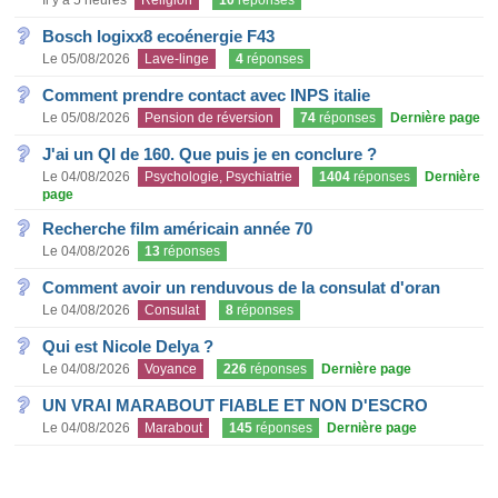
Il y a 5 heures
Religion
10
réponses
Bosch logixx8 ecoénergie F43
Le 05/08/2026
Lave-linge
4
réponses
Comment prendre contact avec INPS italie
Le 05/08/2026
Pension de réversion
74
réponses
Dernière page
J'ai un QI de 160. Que puis je en conclure ?
Le 04/08/2026
Psychologie, Psychiatrie
1404
réponses
Dernière
page
Recherche film américain année 70
Le 04/08/2026
13
réponses
Comment avoir un renduvous de la consulat d'oran
Le 04/08/2026
Consulat
8
réponses
Qui est Nicole Delya ?
Le 04/08/2026
Voyance
226
réponses
Dernière page
UN VRAI MARABOUT FIABLE ET NON D'ESCRO
Le 04/08/2026
Marabout
145
réponses
Dernière page