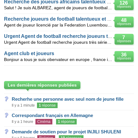
Recherche des joueurs africains talentueux pour tests
126
réponses
Salut ! Je suis ALBAREZ, agent de joueurs de football franco-espagnol à la recherche de footballeurs
Recherche joueurs de football talentueux et serieux
48
réponses
Agent de joueur licencié par la Federation Luxembourgeoise de Football, je recherche des joueurs tal
Urgent Agent de football recherche joueurs trčs sé
7
réponses
Urgent Agent de football recherche joueurs très sérieux - Bonjour à tous joueurs libres je cherche
Agent club et joueurs
36
réponses
Bonjour a tous je suis obervateur en europe , france italie spagne angleterre , envoyer moi votre cv
Les dernières réponses publiées
Recherhe une personne avec seul nom de jeune fille
Il y a 1 minute
1
réponse
Correspondant français en Allemagne
Il y a 1 heure
Cinéma
1
réponse
Demande de soutien pour le projet INJILI SHULENI