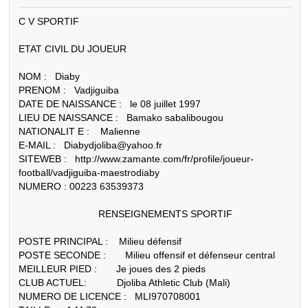
C V SPORTIF

ETAT CIVIL DU JOUEUR

NOM :   Diaby

PRENOM :   Vadjiguiba 

DATE DE NAISSANCE :   le 08 juillet 1997

LIEU DE NAISSANCE :   Bamako sabalibougou

NATIONALIT E :    Malienne

E-MAIL :   Diabydjoliba@yahoo.fr

SITEWEB :   http://www.zamante.com/fr/profile/joueur-
football/vadjiguiba-maestrodiaby

NUMERO : 00223 63539373

                             RENSEIGNEMENTS SPORTIF

POSTE PRINCIPAL :    Milieu défensif

POSTE SECONDE :       Milieu offensif et défenseur central

MEILLEUR PIED :       Je joues des 2 pieds

CLUB ACTUEL:           Djoliba Athletic Club (Mali)

NUMERO DE LICENCE :   MLI970708001
