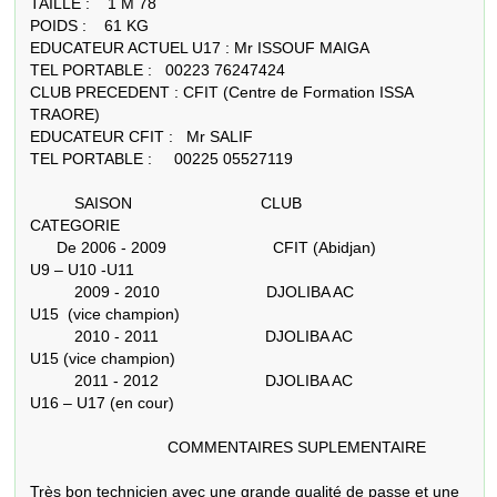
TAILLE :    1 M 78

POIDS :    61 KG

EDUCATEUR ACTUEL U17 : Mr ISSOUF MAIGA

TEL PORTABLE :   00223 76247424

CLUB PRECEDENT : CFIT (Centre de Formation ISSA 
TRAORE)

EDUCATEUR CFIT :   Mr SALIF 

TEL PORTABLE :     00225 05527119

          SAISON                             CLUB                       
CATEGORIE

      De 2006 - 2009                        CFIT (Abidjan)                   
U9 – U10 -U11

          2009 - 2010                        DJOLIBA AC                     
U15  (vice champion)

          2010 - 2011                        DJOLIBA AC                     
U15 (vice champion)

          2011 - 2012                        DJOLIBA AC                     
U16 – U17 (en cour)

                               COMMENTAIRES SUPLEMENTAIRE

Très bon technicien avec une grande qualité de passe et une 