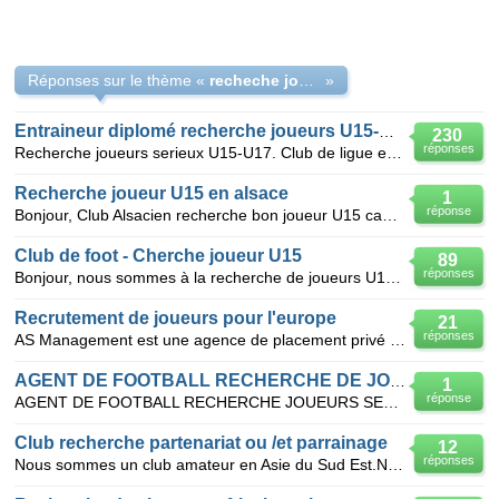
Réponses sur le thème «
recheche joueurs U15
»
Entraineur diplomé recherche joueurs U15-U17
230
réponses
Recherche joueurs serieux U15-U17. Club de ligue et district, partenariat avec clubs de DH et nation
Recherche joueur U15 en alsace
1
réponse
Bonjour, Club Alsacien recherche bon joueur U15 capable de faire gravir des échelons à ce club. N
Club de foot - Cherche joueur U15
89
réponses
Bonjour, nous sommes à la recherche de joueurs U15 pour cette saison 2011-2012 dans un club d'un niv
Recrutement de joueurs pour l'europe
21
réponses
AS Management est une agence de placement privé récemment crée dans le but de recruter des joueurs p
AGENT DE FOOTBALL RECHERCHE DE JOUEUR POUR DETECTION OU TEST
1
réponse
AGENT DE FOOTBALL RECHERCHE JOUEURS SERIEUX , TALENTUEUX ET MOTIVES la Belgique ; Portugal ; le Ma
Club recherche partenariat ou /et parrainage
12
réponses
Nous sommes un club amateur en Asie du Sud Est.Nous recherchons pour améliorer le potentiel de nos j