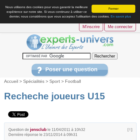
Nous utilisons des cookies pour vous garantir la meilleure
Fermer
expérience sur notre site. Si vous continuez à utiliser ce
dernier, nous considérons que vous acceptez l’utilisation des cookies.
En savoir plus
M'inscrire
Me connecter
Poser une question
Accueil
>
Spécialités
>
Sport
>
Football
Recheche joueurs U15
jensclub
Question de
le 11/04/2011 à 10h32
[ ! ]
Dernière réponse le 23/11/2014 à 09h31