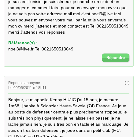
je suis en Tunisie  je suis sérieux je cherche un club et un 
manager et comment faire pour vous envoyer mon cv vu que 
je ne vois pas votre adresse mail moi c'est noel3@live.fr si 
vous pouvez m'envoyer votre mail par là et je vous enverrais 
mon cv merci j'attends et mon contact est Tel 0021650513049 
merci J'attends vos réponses
Référence(s) :
noel3@live.fr Tel 0021650513049
Répondre
Réponse anonyme
[ ! ]
Le 09/05/2011 é 18h11
Bonjour, je m'appelle Kenny HUJIC j'ai 15 ans, je mesure 
1m68, j'habite à Scionzier Haute-Savoie (74) France. Je joue 
au poste de defenseur centrale plus precisement stoppeur, je 
suis trés bon physiquement, je ne laisse rien passer, je ne 
lache jamais rien, je suis tres bon en tacle et au marquage. Je 
suis un tres bon defenseur, je joue dans un petit club (F.C. 
CLUSES) en U15 1ére Serie.
