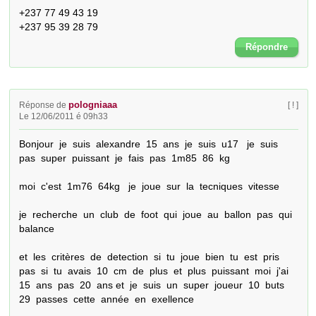
+237 77 49 43 19

+237 95 39 28 79
Répondre
pologniaaa
Réponse de
[ ! ]
Le 12/06/2011 é 09h33
Bonjour  je  suis  alexandre  15  ans  je  suis  u17   je  suis  
pas  super  puissant  je  fais  pas  1m85  86  kg   

moi  c'est  1m76  64kg   je  joue  sur  la  tecniques  vitesse  

je  recherche  un  club  de  foot  qui  joue  au  ballon  pas  qui  
balance 

et  les  critères  de  detection  si  tu  joue  bien  tu  est  pris  
pas  si  tu  avais  10  cm  de  plus  et  plus  puissant  moi  j'ai  
15  ans  pas  20  ans et  je  suis  un  super  joueur  10  buts  
29  passes  cette  année  en  exellence
