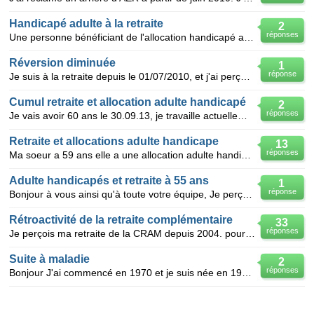
Handicapé adulte à la retraite
2
réponses
Une personne bénéficiant de l'allocation handicapé adulte se voit ne plus en bénéficier à l'âge de 6
Réversion diminuée
1
réponse
Je suis à la retraite depuis le 01/07/2010, et j'ai perçu un rappel pour la retraite de réversion de
Cumul retraite et allocation adulte handicapé
2
réponses
Je vais avoir 60 ans le 30.09.13, je travaille actuellement à temps partiel et perçois un montant d'
Retraite et allocations adulte handicape
13
réponses
Ma soeur a 59 ans elle a une allocation adulte handicape depuis pas mal de temps elle prepare sa ret
Adulte handicapés et retraite à 55 ans
1
réponse
Bonjour à vous ainsi qu'à toute votre équipe, Je perçois aujourd'hui une allocation adulte handic
Rétroactivité de la retraite complémentaire
33
réponses
Je perçois ma retraite de la CRAM depuis 2004. pour la retraite complémentaire l'on m'avais dit à l'
Suite à maladie
2
réponses
Bonjour J'ai commencé en 1970 et je suis née en 1953. J,entame ma 42 année de cotisation Je vous e