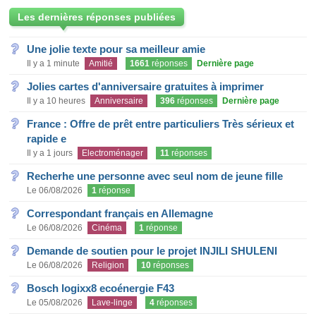
Les dernières réponses publiées
Une jolie texte pour sa meilleur amie
Il y a 1 minute
Amitié
1661
réponses
Dernière page
Jolies cartes d'anniversaire gratuites à imprimer
Il y a 10 heures
Anniversaire
396
réponses
Dernière page
France : Offre de prêt entre particuliers Très sérieux et
rapide e
Il y a 1 jours
Electroménager
11
réponses
Recherhe une personne avec seul nom de jeune fille
Le 06/08/2026
1
réponse
Correspondant français en Allemagne
Le 06/08/2026
Cinéma
1
réponse
Demande de soutien pour le projet INJILI SHULENI
Le 06/08/2026
Religion
10
réponses
Bosch logixx8 ecoénergie F43
Le 05/08/2026
Lave-linge
4
réponses