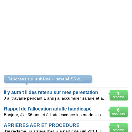
Réponses sur le thème «
retraité SS depuis le mois de Mai 2010 !!
»
Il y aura t il des retenu sur mes perestation
1
réponse
J ai travaillé pendant 1 ans j ai accumuler salaire et allocation adulte handicapé pour le moment il
Rappel de l'allocation adulte handicapé
6
réponses
Bonjour, J'ai 36 ans et à l'adolescence les medecins de l'hôpital m'ont diagnostiqué sans le dire,
ARRIERES AER ET PROCEDURE
1
réponse
J'ai réclamé un arriéré d'AER à partir de juin 2010. J'ai commencé à percevoir cette allocation à pa