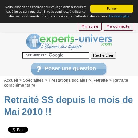
Nous utilisons des cookies pour vous garantir la meilleure
Fermer
expérience sur notre site. Si vous continuez à utiliser ce
dernier, nous considérons que vous acceptez l’utilisation des cookies.
En savoir plus
M'inscrire
Me connecter
Poser une question
Accueil
>
Spécialités
>
Prestations sociales
>
Retraite
>
Retraite
complémentaire
Retraité SS depuis le mois de
Mai 2010 !!