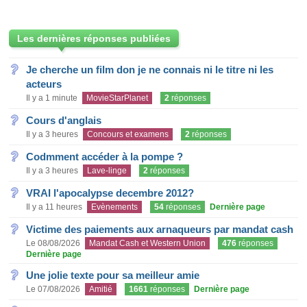
Les dernières réponses publiées
Je cherche un film don je ne connais ni le titre ni les
acteurs
Il y a 1 minute
MovieStarPlanet
2
réponses
Cours d'anglais
Il y a 3 heures
Concours et examens
2
réponses
Codmment accéder à la pompe ?
Il y a 3 heures
Lave-linge
2
réponses
VRAI l'apocalypse decembre 2012?
Il y a 11 heures
Evènements
54
réponses
Dernière page
Victime des paiements aux arnaqueurs par mandat cash
Le 08/08/2026
Mandat Cash et Western Union
476
réponses
Dernière page
Une jolie texte pour sa meilleur amie
Le 07/08/2026
Amitié
1661
réponses
Dernière page