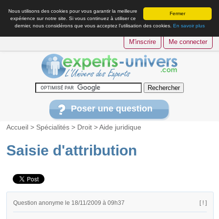
Nous utilisons des cookies pour vous garantir la meilleure
Fermer
expérience sur notre site. Si vous continuez à utiliser ce
dernier, nous considérons que vous acceptez l’utilisation des cookies.
En savoir plus
M'inscrire
Me connecter
Poser une question
Accueil
>
Spécialités
>
Droit
>
Aide juridique
Saisie d'attribution
Question anonyme le 18/11/2009 à 09h37
[ ! ]