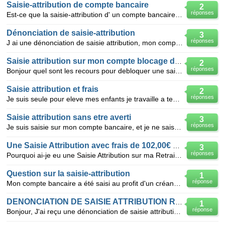
Saisie-attribution de compte bancaire
2
réponses
Est-ce que la saisie-attribution d' un compte bancaire reste maintenu jusqu'au versement des sommes
Dénonciation de saisie-attribution
3
réponses
J ai une dénonciation de saisie attribution, mon compte n est pas créditeur que ce passe t'il ?
Saisie attribution sur mon compte blocage d'une somme
2
réponses
Bonjour quel sont les recours pour debloquer une saisie attribution par huissier sur mon compte il m
Saisie attribution et frais
2
réponses
Je suis seule pour eleve mes enfants je travaille a temps partiel et n ai que 300 euro par mois paye
Saisie attribution sans etre averti
3
réponses
Je suis saisie sur mon compte bancaire, et je ne sais pas par qui ni comment. je sais juste le benef
Une Saisie Attribution avec frais de 102,00€ sur ma retraite
3
réponses
Pourquoi ai-je eu une Saisie Attribution sur ma Retraite de 711,15€ avec frais bancaires de 102,00€
Question sur la saisie-attribution
1
réponse
Mon compte bancaire a été saisi au profit d'un créancier pour un montant de 13 000 euros. Le jour
DENONCIATION DE SAISIE ATTRIBUTION REGLEE
1
réponse
Bonjour, J'ai reçu une dénonciation de saisie attribution suite au passage de l'huissier. J'ai rég