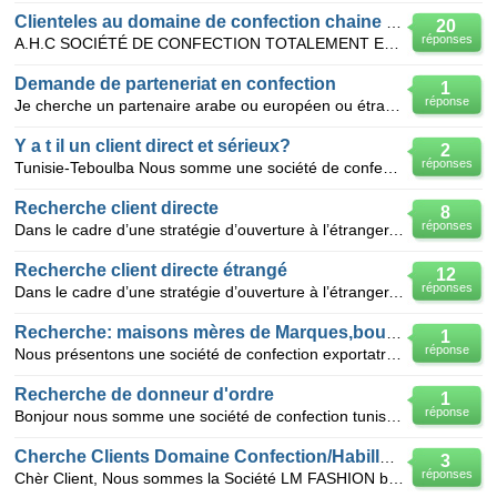
Clienteles au domaine de confection chaine et trâme
20
réponses
A.H.C SOCIÉTÉ DE CONFECTION TOTALEMENT EXPORTATRICE SPÉCIALISTE DANS LA FABRICATION DES ARTICLES CHA
Demande de parteneriat en confection
1
réponse
Je cherche un partenaire arabe ou européen ou étranger pour la création d'une société de confection
Y a t il un client direct et sérieux?
2
réponses
Tunisie-Teboulba Nous somme une société de confection "YESMINE confection" créée en avril 2000.C'
Recherche client directe
8
réponses
Dans le cadre d’une stratégie d’ouverture à l’étranger, la société spécialisée dans la production de
Recherche client directe étrangé
12
réponses
Dans le cadre d’une stratégie d’ouverture à l’étranger, la société spécialisée dans la production de
Recherche: maisons mères de Marques,boutiques,créateurs
1
réponse
Nous présentons une société de confection exportatrice (à Sfax(Tunisie)). Nous faisons une excellent
Recherche de donneur d'ordre
1
réponse
Bonjour nous somme une société de confection tunisienne spécialité maille et vêtement de travaille n
Cherche Clients Domaine Confection/Habillement
3
réponses
Chèr Client, Nous sommes la Société LM FASHION basée à Fes (Maroc), nous cherchons des nouveaux cli