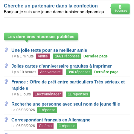
Cherche un partenaire dans la confection
8
réponses
Bonjour;je suis une jeune dame tunisienne dynamique et motivée je viens de monter une societé SARL :
Les dernières réponses publiées
Une jolie texte pour sa meilleur amie
Il y a 1 minute
Amitié
1661
réponses
Dernière page
Jolies cartes d'anniversaire gratuites à imprimer
Il y a 10 heures
Anniversaire
396
réponses
Dernière page
France : Offre de prêt entre particuliers Très sérieux et
rapide e
Il y a 1 jours
Electroménager
11
réponses
Recherhe une personne avec seul nom de jeune fille
Le 06/08/2026
1
réponse
Correspondant français en Allemagne
Le 06/08/2026
Cinéma
1
réponse