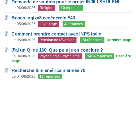
Demande de soutien pour le projet INJILI SHULENI
Le 06/08/2026
Religion
10
réponses
Bosch logixx8 ecoénergie F43
Le 05/08/2026
Lave-linge
4
réponses
Comment prendre contact avec INPS italie
Le 05/08/2026
Pension de réversion
74
réponses
Dernière page
J'ai un QI de 160. Que puis je en conclure ?
Le 04/08/2026
Psychologie, Psychiatrie
1404
réponses
Dernière
page
Recherche film américain année 70
Le 04/08/2026
13
réponses