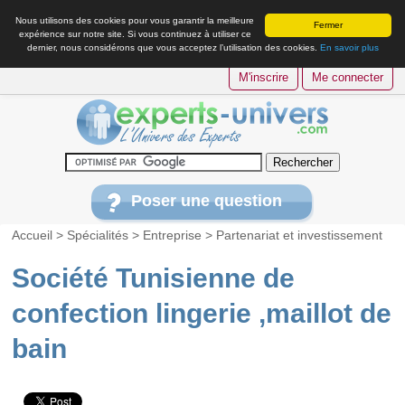
Nous utilisons des cookies pour vous garantir la meilleure
Fermer
expérience sur notre site. Si vous continuez à utiliser ce
dernier, nous considérons que vous acceptez l’utilisation des cookies.
En savoir plus
M'inscrire
Me connecter
Poser une question
Accueil
>
Spécialités
>
Entreprise
>
Partenariat et investissement
Société Tunisienne de
confection lingerie ,maillot de
bain