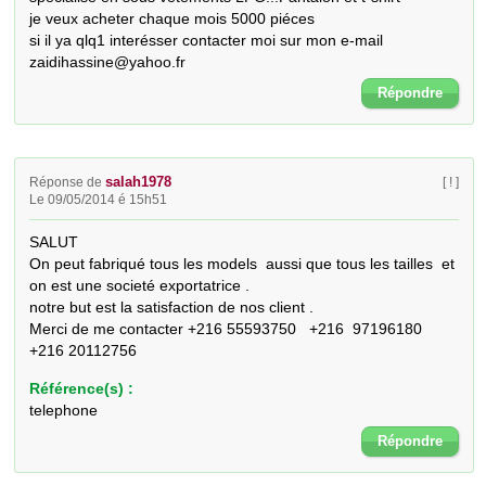
je veux acheter chaque mois 5000 piéces

si il ya qlq1 interésser contacter moi sur mon e-mail

zaidihassine@yahoo.fr
Répondre
salah1978
Réponse de
[ ! ]
Le 09/05/2014 é 15h51
SALUT

On peut fabriqué tous les models  aussi que tous les tailles  et 
on est une societé exportatrice .

notre but est la satisfaction de nos client .

Merci de me contacter +216 55593750   +216  97196180      
+216 20112756
Référence(s) :
telephone
Répondre