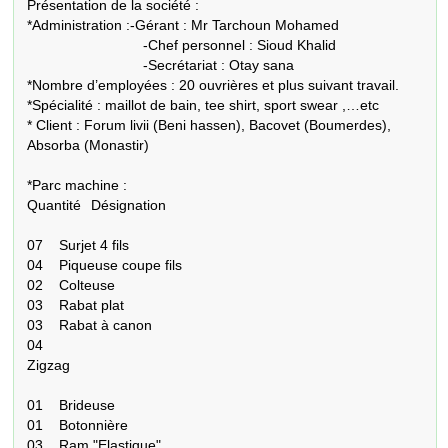
Présentation de la société :

*Administration :-Gérant : Mr Tarchoun Mohamed

                             -Chef personnel : Sioud Khalid

                             -Secrétariat : Otay sana

*Nombre d’employées : 20 ouvrières et plus suivant travail.

*Spécialité : maillot de bain, tee shirt, sport swear ,…etc

* Client : Forum livii (Beni hassen), Bacovet (Boumerdes), 
Absorba (Monastir)

*Parc machine : 

Quantité	Désignation

07	Surjet 4 fils

04	Piqueuse coupe fils

02	Colteuse

03	Rabat plat

03	Rabat à canon

04	

Zigzag

01	Brideuse

01	Botonnière

03	Ram "Elastique"
