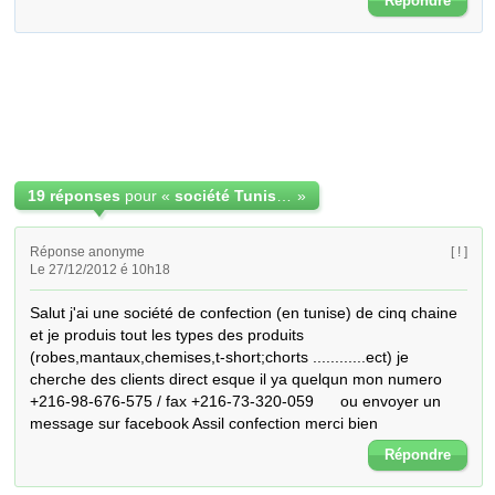
Répondre
19 réponses
pour «
société Tunisienne de confection lingerie ,maillot de bain
»
Réponse anonyme
[ ! ]
Le 27/12/2012 é 10h18
Salut j'ai une société de confection (en tunise) de cinq chaine 
et je produis tout les types des produits 
(robes,mantaux,chemises,t-short;chorts ............ect) je 
cherche des clients direct esque il ya quelqun mon numero             
+216-98-676-575 / fax +216-73-320-059      ou envoyer un 
message sur facebook Assil confection merci bien
Répondre