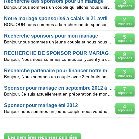
Recherche des sponsors pour un mariage
3
réponses
Bonjour,nous sommes un couple qui allons nous unir en juillet 2014,en charente-maritime à coté de Sa
Notre mariage sponsorisé a calais le 21 avril 2012
2
réponses
BONJOUR nous sommes a la recherche de sponsors , des centaines et des centaines d emails envoyé, du
Recherche sponsors pour mon mariage
5
réponses
Bonjour,nous sommes un jeune couple et nous nous marions le 25 août 2012. Nous avons besoin d'aide c
RECHERCHE DE SPONSOR POUR MARIAGE EN SARTHE 2011
9
réponses
Bonjour, Nous nous sommes connus au lycée il y a un plus de 11 ans que nous sommes en couple. Nou
Recherche partenaire pour financer notre mariage
3
réponses
Bonjour, Nous sommes un couple avec 2 enfants notre union aura lieu le 11 juin 2011 a Ribecourt Dre
Sponsor pour mariage en septembre 2012 à côté de Perpignan
7
réponses
Bonjour, Je suis actuellement en préparation de mon mariage prévu en septembre 2012. Mon compagno
Sponsor pour mariage été 2012
4
réponses
Bonjour nous sommes un jeune couple nous voudrions se marier été 2012 .Nous habitons le nord pas de
Les dernières réponses publiées