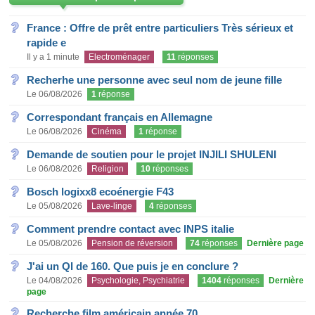
France : Offre de prêt entre particuliers Très sérieux et
rapide e
Il y a 1 minute
Electroménager
11
réponses
Recherhe une personne avec seul nom de jeune fille
Le 06/08/2026
1
réponse
Correspondant français en Allemagne
Le 06/08/2026
Cinéma
1
réponse
Demande de soutien pour le projet INJILI SHULENI
Le 06/08/2026
Religion
10
réponses
Bosch logixx8 ecoénergie F43
Le 05/08/2026
Lave-linge
4
réponses
Comment prendre contact avec INPS italie
Le 05/08/2026
Pension de réversion
74
réponses
Dernière page
J'ai un QI de 160. Que puis je en conclure ?
Le 04/08/2026
Psychologie, Psychiatrie
1404
réponses
Dernière
page
Recherche film américain année 70