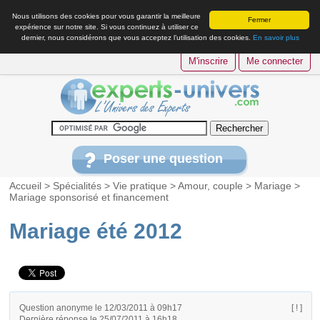
Nous utilisons des cookies pour vous garantir la meilleure
Fermer
expérience sur notre site. Si vous continuez à utiliser ce
dernier, nous considérons que vous acceptez l’utilisation des cookies.
En savoir plus
M'inscrire
Me connecter
Poser une question
Accueil
>
Spécialités
>
Vie pratique
>
Amour, couple
>
Mariage
>
Mariage sponsorisé et financement
Mariage été 2012
Question anonyme le 12/03/2011 à 09h17
[ ! ]
Dernière réponse le 25/07/2011 à 16h18