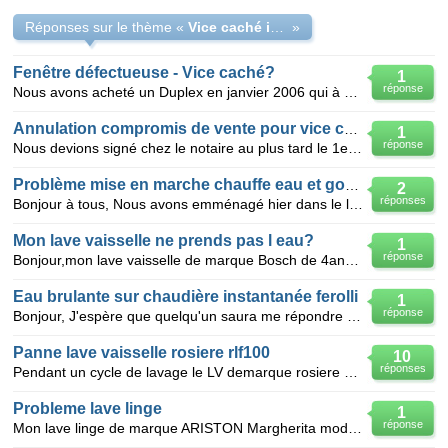
Réponses sur le thème «
Vice caché immobilier
»
Fenêtre défectueuse - Vice caché?
1
réponse
Nous avons acheté un Duplex en janvier 2006 qui à été construit en 1999. Nous venons de nous rendre
Annulation compromis de vente pour vice caché
1
réponse
Nous devions signé chez le notaire au plus tard le 1er mars, nous n'avons toujours pas de date et av
Problème mise en marche chauffe eau et goût de fer
2
réponses
Bonjour à tous, Nous avons emménagé hier dans le logement dont nous sommes maintenant propriétair
Mon lave vaisselle ne prends pas l eau?
1
réponse
Bonjour,mon lave vaisselle de marque Bosch de 4ans de prends pas l'eau nous l'avons démonté nettoyé
Eau brulante sur chaudière instantanée ferolli
1
réponse
Bonjour, J'espère que quelqu'un saura me répondre s'il y a une solution. Nous venons de déménage
Panne lave vaisselle rosiere rlf100
10
réponses
Pendant un cycle de lavage le LV demarque rosiere RLF100 s est mis a biper on s est apperçu qu il ne
Probleme lave linge
1
réponse
Mon lave linge de marque ARISTON Margherita modèle 1000B, lave que avec de l'eau froide; au début