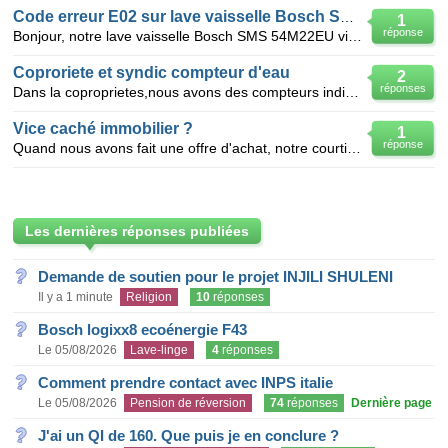
Code erreur E02 sur lave vaisselle Bosch SMS 54M22EU
1
réponse
Bonjour, notre lave vaisselle Bosch SMS 54M22EU vient de nous être livré. Premier lavage et en fin d
Coproriete et syndic compteur d'eau
2
réponses
Dans la coproprietes,nous avons des compteurs individuels eau chaude ET eau froide, mais le syndic n
Vice caché immobilier ?
1
réponse
Quand nous avons fait une offre d'achat, notre courtier nous a demandé si nous voulions faire inspe
Les dernières réponses publiées
Demande de soutien pour le projet INJILI SHULENI
Il y a 1 minute
Religion
10
réponses
Bosch logixx8 ecoénergie F43
Le 05/08/2026
Lave-linge
4
réponses
Comment prendre contact avec INPS italie
Le 05/08/2026
Pension de réversion
74
réponses
Dernière page
J'ai un QI de 160. Que puis je en conclure ?