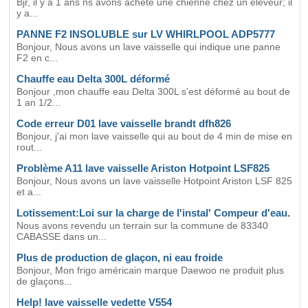
Bjr, il y a 1 ans ns avons acheté une chienne chez un eleveur; il
y a...
PANNE F2 INSOLUBLE sur LV WHIRLPOOL ADP5777
Bonjour, Nous avons un lave vaisselle qui indique une panne
F2 en c...
Chauffe eau Delta 300L déformé
Bonjour ,mon chauffe eau Delta 300L s'est déformé au bout de
1 an 1/2...
Code erreur D01 lave vaisselle brandt dfh826
Bonjour, j'ai mon lave vaisselle qui au bout de 4 min de mise en
rout...
Problème A11 lave vaisselle Ariston Hotpoint LSF825
Bonjour, Nous avons un lave vaisselle Hotpoint Ariston LSF 825
et a...
Lotissement:Loi sur la charge de l'instal' Compeur d'eau.
Nous avons revendu un terrain sur la commune de 83340
CABASSE dans un...
Plus de production de glaçon, ni eau froide
Bonjour, Mon frigo américain marque Daewoo ne produit plus
de glaçons...
Help! lave vaisselle vedette V554