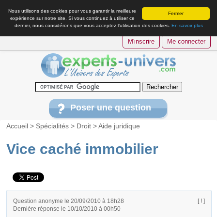
Nous utilisons des cookies pour vous garantir la meilleure
Fermer
expérience sur notre site. Si vous continuez à utiliser ce
dernier, nous considérons que vous acceptez l’utilisation des cookies.
En savoir plus
M'inscrire
Me connecter
Poser une question
Accueil
>
Spécialités
>
Droit
>
Aide juridique
Vice caché immobilier
Question anonyme le 20/09/2010 à 18h28
[ ! ]
Dernière réponse le 10/10/2010 à 00h50