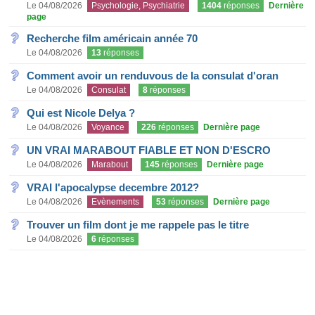
Le 04/08/2026
Psychologie, Psychiatrie
1404
réponses
Dernière
page
Recherche film américain année 70
Le 04/08/2026
13
réponses
Comment avoir un renduvous de la consulat d'oran
Le 04/08/2026
Consulat
8
réponses
Qui est Nicole Delya ?
Le 04/08/2026
Voyance
226
réponses
Dernière page
UN VRAI MARABOUT FIABLE ET NON D'ESCRO
Le 04/08/2026
Marabout
145
réponses
Dernière page
VRAI l'apocalypse decembre 2012?
Le 04/08/2026
Evènements
53
réponses
Dernière page
Trouver un film dont je me rappele pas le titre
Le 04/08/2026
6
réponses