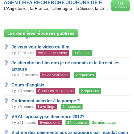
AGENT FIFA RECHERCHE JOUEURS DE FOOTBALL TALENTUEUX ,MOTIVES ET ENGAG
10
réponses
L’Angleterre ; la France; l'allemagne ; la Suisse; la chine ; la Roumanie ; la Belgique ; Portug
Les dernières réponses publiées
Je veux voir le video du film
Il y a 1 minute
Avis de recherche
1
réponse
Je cherche un film don je ne connais ni le titre ni les
acteurs
Il y a 17 minutes
MovieStarPlanet
2
réponses
Cours d'anglais
Il y a 3 heures
Concours et examens
2
réponses
Codmment accéder à la pompe ?
Il y a 3 heures
Lave-linge
2
réponses
VRAI l'apocalypse decembre 2012?
Il y a 11 heures
Evènements
54
réponses
Dernière page
Victime des paiements aux arnaqueurs par mandat cash