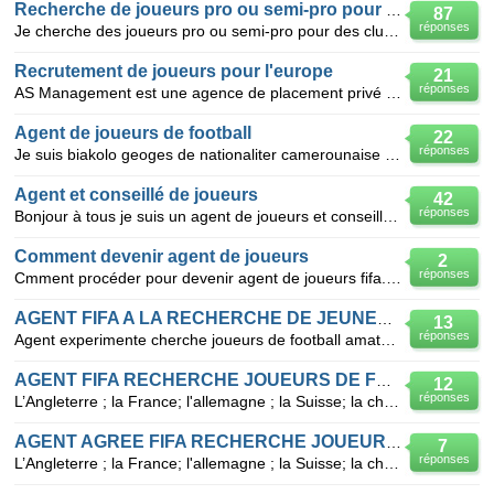
Recherche de joueurs pro ou semi-pro pour D1 et D2
87
réponses
Je cherche des joueurs pro ou semi-pro pour des clubs de Super League ou Challenge League (Suisse).
Recrutement de joueurs pour l'europe
21
réponses
AS Management est une agence de placement privé récemment crée dans le but de recruter des joueurs p
Agent de joueurs de football
22
réponses
Je suis biakolo geoges de nationaliter camerounaise agent de joueurs de football licencier a la fifa
Agent et conseillé de joueurs
42
réponses
Bonjour à tous je suis un agent de joueurs et conseillé je me charge de m' occuper de jeunes joueu
Comment devenir agent de joueurs
2
réponses
Cmment procéder pour devenir agent de joueurs fifa. je suis camerounais de sexe masculin agé de 30 a
AGENT FIFA A LA RECHERCHE DE JEUNES JOUEURS AMATEU
13
réponses
Agent experimente cherche joueurs de football amateurs talentueeux tres motives pouvant jouer a n`im
AGENT FIFA RECHERCHE JOUEURS DE FOOTBALL TALENTUEUX ET MOTIVES
12
réponses
L’Angleterre ; la France; l'allemagne ; la Suisse; la chine ; la Roumanie ; la Belgique ; Portug
AGENT AGREE FIFA RECHERCHE JOUEURS DE FOOTBALL TALENTUEUX ET MOTIVES
7
réponses
L’Angleterre ; la France; l'allemagne ; la Suisse; la chine ; la Roumanie ; la Belgique ; Portug