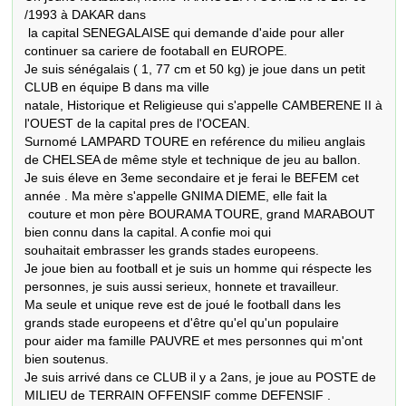
/1993 à DAKAR dans

 la capital SENEGALAISE qui demande d'aide pour aller 
continuer sa cariere de footaball en EUROPE.

Je suis sénégalais ( 1, 77 cm et 50 kg) je joue dans un petit 
CLUB en équipe B dans ma ville

natale, Historique et Religieuse qui s'appelle CAMBERENE II à 
l'OUEST de la capital pres de l'OCEAN.

Surnomé LAMPARD TOURE en reférence du milieu anglais 
de CHELSEA de même style et technique de jeu au ballon.

Je suis éleve en 3eme secondaire et je ferai le BEFEM cet 
année . Ma mère s'appelle GNIMA DIEME, elle fait la

 couture et mon père BOURAMA TOURE, grand MARABOUT 
bien connu dans la capital. A confie moi qui

souhaitait embrasser les grands stades europeens.

Je joue bien au football et je suis un homme qui réspecte les 
personnes, je suis aussi serieux, honnete et travailleur.

Ma seule et unique reve est de joué le football dans les 
grands stade europeens et d'être qu'el qu'un populaire

pour aider ma famille PAUVRE et mes personnes qui m'ont 
bien soutenus.

Je suis arrivé dans ce CLUB il y a 2ans, je joue au POSTE de 
MILIEU de TERRAIN OFFENSIF comme DEFENSIF .
