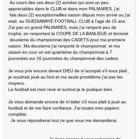
 Au cours des ces deux (2) années qui sont un peu 
appreciables dans le CLUB et dans mon PALMARES, j'ai

 fais deux (2) exceptionnellles saison dépuis mon arrivé ou j'ai 
etait  au GUEDIAWAYE FOOTBALL CLUB à l'age de 15 ans.

J'ai pas un grand PALMARES, mais j'ai renporé peu de 
trophé, en renportant la COUPE DE LA BANLIEUE et términé

 deuxieme du championnat des CADETS pour ma premiere 
saison. Ma deuxieme j'ai renporté le championnat  et ma 
saison en cour on est quatrieme du championnat à 7 
journnées sur 16 journnées du championnat des cadest.

Je vous prie encore devant DIEU de m'accepté s'il vous plait , 
je voudrais joué au foot et ma seule prooblème j'ai pas les 
moyens.

Le football est mon reve et surtout je le pratique bien.

Je vous demande encore de m'aider s'il vous plait à joué au 
football et de me faire confiance. J'ai toutes mes papiers 
compléts.

  Je vous répondrerai tout ce que vous me demanderai.
