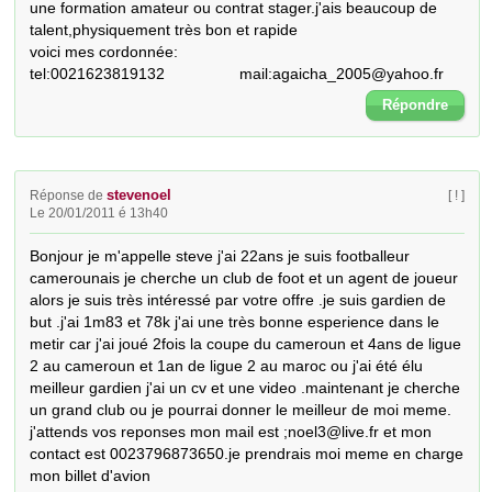
une formation amateur ou contrat stager.j'ais beaucoup de 
talent,physiquement très bon et rapide 

voici mes cordonnée:

tel:0021623819132                 mail:agaicha_2005@yahoo.fr
Répondre
stevenoel
Réponse de
[ ! ]
Le 20/01/2011 é 13h40
Bonjour je m'appelle steve j'ai 22ans je suis footballeur 
camerounais je cherche un club de foot et un agent de joueur 
alors je suis très intéressé par votre offre .je suis gardien de 
but .j'ai 1m83 et 78k j'ai une très bonne esperience dans le 
metir car j'ai joué 2fois la coupe du cameroun et 4ans de ligue 
2 au cameroun et 1an de ligue 2 au maroc ou j'ai été élu 
meilleur gardien j'ai un cv et une video .maintenant je cherche 
un grand club ou je pourrai donner le meilleur de moi meme. 
j'attends vos reponses mon mail est ;noel3@live.fr et mon 
contact est 0023796873650.je prendrais moi meme en charge 
mon billet d'avion