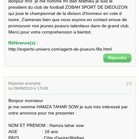
Bonjour mrs  je me nomme mr Bah Mathieu je suis le 
president du club de football ZOBAH SPORT DE DIEOUZON 
qui joue le championnat de la divison d'honneur en cote d 
ivoire. J'aimerais bien que nous soyons en contact envue de 
promouvoir nos jeunes joueurs talentieux dans de grand club.

Merci pour votre comprehension a bientot.
Référence(s) :
http://experts-univers.com/agent-de-joueurs-fifa.html
Répondre
Réponse anonyme
[ ! ]
Le 29/09/2010 é 17h28
Bonjour monsieur 

je me nomme HAMZA TAHAR SOW je suis très intéressé par 
votre annonce pour me presenter :

NOM ET PRENOM : Hamza tahar sow

AGE                    : 16 ans

PAYS                  : Côte d'ivoire/Abidjan
