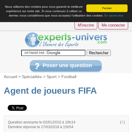
Nous utilisons des cookies pour vous garantir la meilleure
Fermer
expérience sur notre site. Si vous continuez à utiliser ce
dernier, nous considérons que vous acceptez l’utilisation des cookies.
En savoir plus
M'inscrire
Me connecter
Poser une question
Accueil
>
Spécialités
>
Sport
>
Football
Agent de joueurs FIFA
Question anonyme le 02/01/2010 à 16h14
[ ! ]
Dernière réponse le 27/03/2018 à 15h54