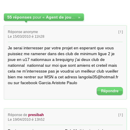
55 réponses
pour «
Agent de joueurs FIFA
»
Réponse anonyme
[ ! ]
Le 15/03/2010 é 11h28
Je serai interresser par votre projet en esperant que vous 
puissiez me ramener dans des club de minimum ligue 2 je 
joue en u17 nationnaux a brequigny j'ai deux club de 
nationnal  nationnal sur moi que sont amiens et creteil mais 
cela ne m'interressse pas je voudrai un meilleur club vueiller 
bien me rentrer sur MSN a cet adress langolai35@hotmail.fr 
ou sur facebook Garcia Aristote Paulo
Répondre
presibah
Réponse de
[ ! ]
Le 19/04/2010 é 13h52