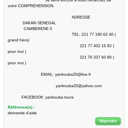
                                 Je tiens encore à vous remerciez de 
votre COMPREHENSION.

                                                        ADRESSE

             DAKAR-SENEGAL

              CAMBERENE II

                                                        TEL: 221 77 180 62 40 ( 
grand frère)

                                                               221 77 402 15 82 ( 
pour moi )

                                                               221 76 337 60 80 ( 
pour moi )

                             EMAIL: yankouba20@live.fr

                                          yankouba20@yahoo.com

            FACEBOOK: yankouba toure
Référence(s) :
demande d'aide
Répondre