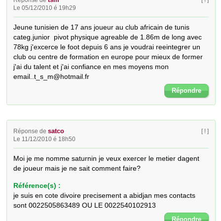
tsm
Réponse de
[ ! ]
Le 05/12/2010 é 19h29
Jeune tunisien de 17 ans joueur au club africain de tunis 
categ.junior  pivot physique agreable de 1.86m de long avec 
78kg j'excerce le foot depuis 6 ans je voudrai reeintegrer un 
club ou centre de formation en europe pour mieux de former 
j'ai du talent et j'ai confiance en mes moyens mon 
email..t_s_m@hotmail.fr
Répondre
satco
Réponse de
[ ! ]
Le 11/12/2010 é 18h50
Moi je me nomme saturnin je veux exercer le metier dagent 
de joueur mais je ne sait comment faire?
Référence(s) :
je suis en cote divoire precisement a abidjan mes contacts
sont 0022505863489 OU LE 0022540102913
Répondre