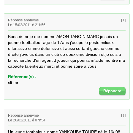
Réponse anonyme
[ ! ]
Le 15/02/2011 é 21h56
Bonsoir mr je me nomme AMON TANOIN MARC je suis un 
jeunne footballeur agé de 17ans j'ocupe le poste milieux 
offenssive cmme defensive et aussi sortant gauche comme 
droite j'evolus dans un club de deuxieme division et je suis a 
la recherche d'un agent d joueur qui pourra m'aidé montré ma 
capacité talentieux merci et bonne soiré a vous
Référence(s) :
slt mr
Répondre
Réponse anonyme
[ ! ]
Le 26/02/2011 é 07h54
Un jeune footbaleur, nomé YANKOUBA TOURE né le 16/ 08 