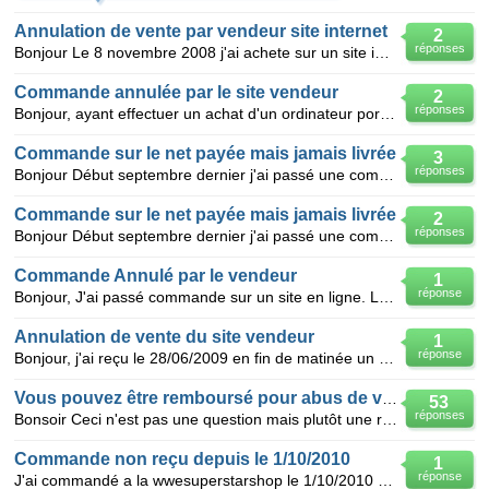
Annulation de vente par vendeur site internet
2
réponses
Bonjour Le 8 novembre 2008 j'ai achete sur un site internet une imprimante multifonction à -54% (
Commande annulée par le site vendeur
2
réponses
Bonjour, ayant effectuer un achat d'un ordinateur portable sur le site Cdiscount au prix de 3.86€ a
Commande sur le net payée mais jamais livrée
3
réponses
Bonjour Début septembre dernier j'ai passé une commande sur un site internet étranger, le montant d
Commande sur le net payée mais jamais livrée
2
réponses
Bonjour Début septembre dernier j'ai passé une commande sur un site internet étranger, le montant d
Commande Annulé par le vendeur
1
réponse
Bonjour, J'ai passé commande sur un site en ligne. La facture m'a été adressée et le paiement a été
Annulation de vente du site vendeur
1
réponse
Bonjour, j'ai reçu le 28/06/2009 en fin de matinée un mail annonceur de soldes du site vendeur:
Vous pouvez être remboursé pour abus de voyance
53
réponses
Bonsoir Ceci n'est pas une question mais plutôt une réponse que je peux apporter à certaines person
Commande non reçu depuis le 1/10/2010
1
réponse
J'ai commandé a la wwesuperstarshop le 1/10/2010 et nous sommes aujourd'hui le 7/07/2011 et je ne l'