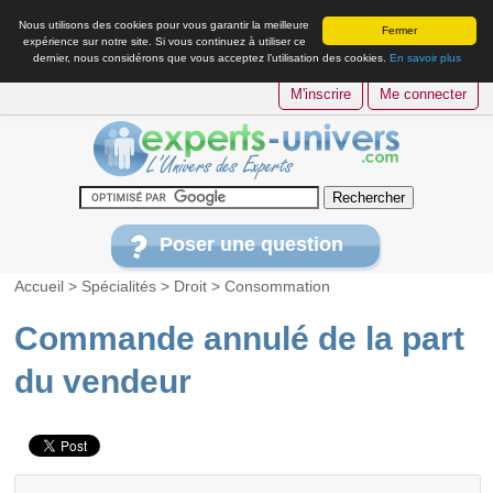
Nous utilisons des cookies pour vous garantir la meilleure
Fermer
expérience sur notre site. Si vous continuez à utiliser ce
dernier, nous considérons que vous acceptez l’utilisation des cookies.
En savoir plus
M'inscrire
Me connecter
Poser une question
Accueil
>
Spécialités
>
Droit
>
Consommation
Commande annulé de la part
du vendeur