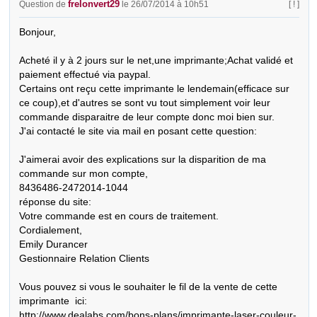
frelonvert29
Question de
le 26/07/2014 à 10h51
[ ! ]
Bonjour,

Acheté il y à 2 jours sur le net,une imprimante;Achat validé et 
paiement effectué via paypal.

Certains ont reçu cette imprimante le lendemain(efficace sur 
ce coup),et d'autres se sont vu tout simplement voir leur 
commande disparaitre de leur compte donc moi bien sur.

J'ai contacté le site via mail en posant cette question:

J'aimerai avoir des explications sur la disparition de ma 
commande sur mon compte,

8436486-2472014-1044

réponse du site:

Votre commande est en cours de traitement.

Cordialement,

Emily Durancer

Gestionnaire Relation Clients

Vous pouvez si vous le souhaiter le fil de la vente de cette 
imprimante  ici:

http://www.dealabs.com/bons-plans/imprimante-laser-couleur-