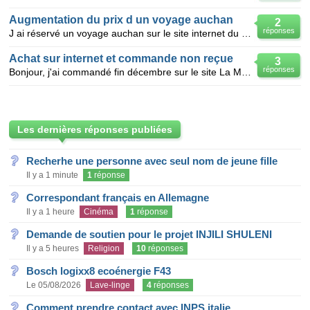
Augmentation du prix d un voyage auchan
2
réponses
J ai réservé un voyage auchan sur le site internet du 23 juin 2013 au 7 juillet 2013 c était une of
Achat sur internet et commande non reçue
3
réponses
Bonjour, j'ai commandé fin décembre sur le site La Mère Poule une nappe de table.J'ai été débité de
Les dernières réponses publiées
Recherhe une personne avec seul nom de jeune fille
Il y a 1 minute
1
réponse
Correspondant français en Allemagne
Il y a 1 heure
Cinéma
1
réponse
Demande de soutien pour le projet INJILI SHULENI
Il y a 5 heures
Religion
10
réponses
Bosch logixx8 ecoénergie F43
Le 05/08/2026
Lave-linge
4
réponses
Comment prendre contact avec INPS italie