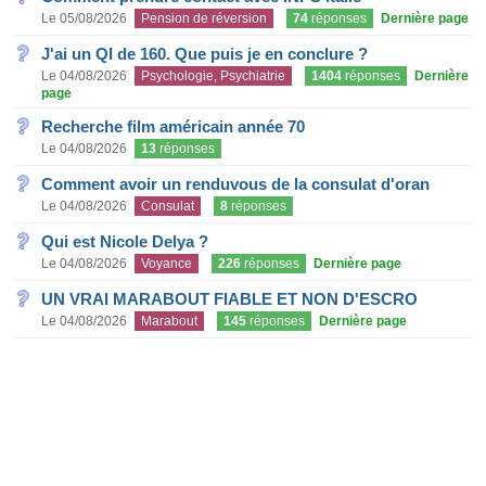
Le 05/08/2026
Pension de réversion
74
réponses
Dernière page
J'ai un QI de 160. Que puis je en conclure ?
Le 04/08/2026
Psychologie, Psychiatrie
1404
réponses
Dernière
page
Recherche film américain année 70
Le 04/08/2026
13
réponses
Comment avoir un renduvous de la consulat d'oran
Le 04/08/2026
Consulat
8
réponses
Qui est Nicole Delya ?
Le 04/08/2026
Voyance
226
réponses
Dernière page
UN VRAI MARABOUT FIABLE ET NON D'ESCRO
Le 04/08/2026
Marabout
145
réponses
Dernière page