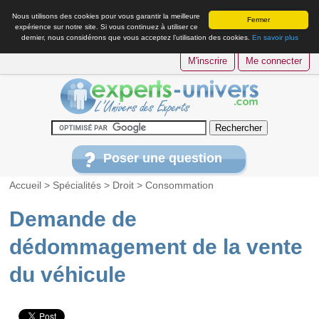
Nous utilisons des cookies pour vous garantir la meilleure
Fermer
expérience sur notre site. Si vous continuez à utiliser ce
dernier, nous considérons que vous acceptez l’utilisation des cookies.
En savoir plus
M'inscrire
Me connecter
Poser une question
Accueil
>
Spécialités
>
Droit
>
Consommation
Demande de
dédommagement de la vente
du véhicule