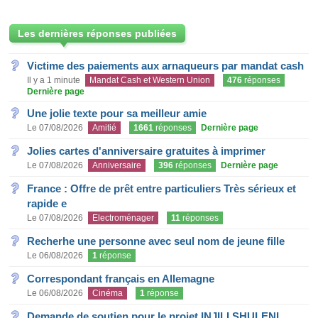
Les dernières réponses publiées
Victime des paiements aux arnaqueurs par mandat cash
Il y a 1 minute
Mandat Cash et Western Union
476
réponses
Dernière page
Une jolie texte pour sa meilleur amie
Le 07/08/2026
Amitié
1661
réponses
Dernière page
Jolies cartes d'anniversaire gratuites à imprimer
Le 07/08/2026
Anniversaire
396
réponses
Dernière page
France : Offre de prêt entre particuliers Très sérieux et
rapide e
Le 07/08/2026
Electroménager
11
réponses
Recherhe une personne avec seul nom de jeune fille
Le 06/08/2026
1
réponse
Correspondant français en Allemagne
Le 06/08/2026
Cinéma
1
réponse
Demande de soutien pour le projet INJILI SHULENI