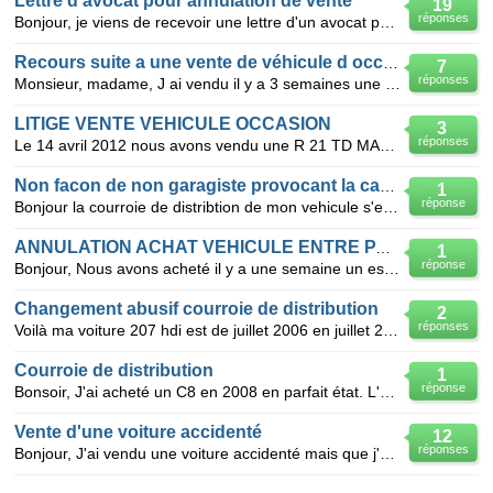
Lettre d'avocat pour annulation de vente
19
réponses
Bonjour, je viens de recevoir une lettre d'un avocat pour annuler uen vente datée d'aout d'une voit
Recours suite a une vente de véhicule d occasion
7
réponses
Monsieur, madame, J ai vendu il y a 3 semaines une clio de 1994 de 160000km a 1000e, avec control
LITIGE VENTE VEHICULE OCCASION
3
réponses
Le 14 avril 2012 nous avons vendu une R 21 TD MANAER DE 1992 AVE 358 000 KM non garanti pour un mont
Non facon de non garagiste provocant la casse de la courroie
1
réponse
Bonjour la courroie de distribtion de mon vehicule s'et cassée 40000 km apres le changement;apres
ANNULATION ACHAT VEHICULE ENTRE PARTICULIERS
1
réponse
Bonjour, Nous avons acheté il y a une semaine un espace IV à un particulier, à Bordeaux (nous hab
Changement abusif courroie de distribution
2
réponses
Voilà ma voiture 207 hdi est de juillet 2006 en juillet 2011, 5 ans donc et 78 000kms au compteur-
Courroie de distribution
1
réponse
Bonsoir, J'ai acheté un C8 en 2008 en parfait état. L'an dernier, on recoit un appel d'un commis
Vente d'une voiture accidenté
12
réponses
Bonjour, J'ai vendu une voiture accidenté mais que j'ai réparer mais je ne dispose pas de facture,