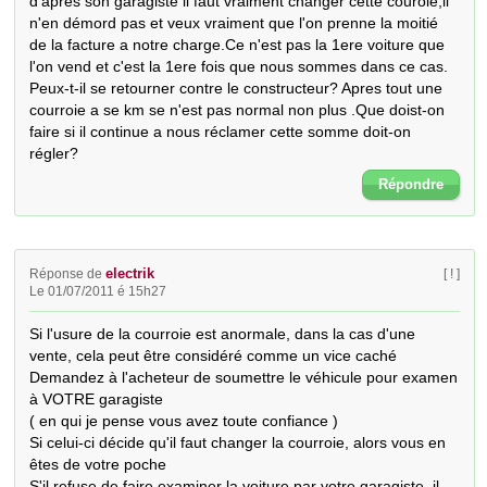
d'apres son garagiste il faut vraiment changer cette couroie,il 
n'en démord pas et veux vraiment que l'on prenne la moitié 
de la facture a notre charge.Ce n'est pas la 1ere voiture que 
l'on vend et c'est la 1ere fois que nous sommes dans ce cas. 
Peux-t-il se retourner contre le constructeur? Apres tout une 
courroie a se km se n'est pas normal non plus .Que doist-on 
faire si il continue a nous réclamer cette somme doit-on 
régler?
Répondre
electrik
Réponse de
[ ! ]
Le 01/07/2011 é 15h27
Si l'usure de la courroie est anormale, dans la cas d'une 
vente, cela peut être considéré comme un vice caché

Demandez à l'acheteur de soumettre le véhicule pour examen 
à VOTRE garagiste

( en qui je pense vous avez toute confiance )

Si celui-ci décide qu'il faut changer la courroie, alors vous en 
êtes de votre poche

S'il refuse de faire examiner la voiture par votre garagiste, il 