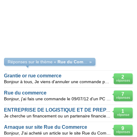
Réponses sur le thème «
Rue du Commerce SAV= Soucis Après Vente
»
Grantie or rue commerce
2
réponses
Bonjour à tous, Je viens d'annuler une commande parce que la garantie or est imposée et impossib
Rue du commerce
7
réponses
Bonjour, j'ai fais une commande le 09/07/12 d'un PC portable sur rue du commerce, livraison payante
ENTREPRISE DE LOGISTIQUE ET DE PREPARATION DE COMMANDE
1
réponse
Je cherche un financement ou un partenaire financier pour créer une entreprise de logistique et de p
Arnaque sur site Rue du Commerce
9
réponses
Bonjour, J'ai acheté un article sur le site Rue du Commerce mais le produit livré n'est pas celui c