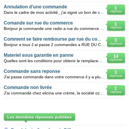
Annulation d'une commande
1
réponse
Dans le cadre de mon activité , j'ai signé un bon de commande en 03/09 et versé un acompte concernan
Comande sur rue du commerce
1
réponse
Bonjour je commande une radio a rue du commerce et je payée par carte bancaire et ont me demande
Comment se faire rembourse par rue du commerce
3
réponses
Bonjour a tous J ai passe 2 commandes a RUE DU COMMERCE le 27/06/2012 n°66237404 et le 01/07
Materiel sous garantie en panne
14
réponses
Quelles sont les conditions pour obtenir le remplacement d'un matériel acheté neuf qui ne fonctionne
Commande sans reponse
3
réponses
J'ai passe commande dans votre commerce il y a plus de 5jours et actuellement à ce jour je n'ai touj
Commande non livrée
1
réponse
J'ai commandé chez elicina une crème, la société ozone a bien confirmé ma commande et mon paiement p
Les dernières réponses publiées