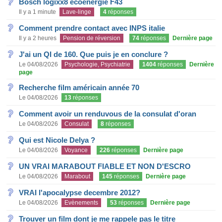
Bosch logixx8 ecoénergie F43
Il y a 1 minute
Lave-linge
4
réponses
Comment prendre contact avec INPS italie
Il y a 2 heures
Pension de réversion
74
réponses
Dernière page
J'ai un QI de 160. Que puis je en conclure ?
Le 04/08/2026
Psychologie, Psychiatrie
1404
réponses
Dernière
page
Recherche film américain année 70
Le 04/08/2026
13
réponses
Comment avoir un renduvous de la consulat d'oran
Le 04/08/2026
Consulat
8
réponses
Qui est Nicole Delya ?
Le 04/08/2026
Voyance
226
réponses
Dernière page
UN VRAI MARABOUT FIABLE ET NON D'ESCRO
Le 04/08/2026
Marabout
145
réponses
Dernière page
VRAI l'apocalypse decembre 2012?
Le 04/08/2026
Evènements
53
réponses
Dernière page
Trouver un film dont je me rappele pas le titre