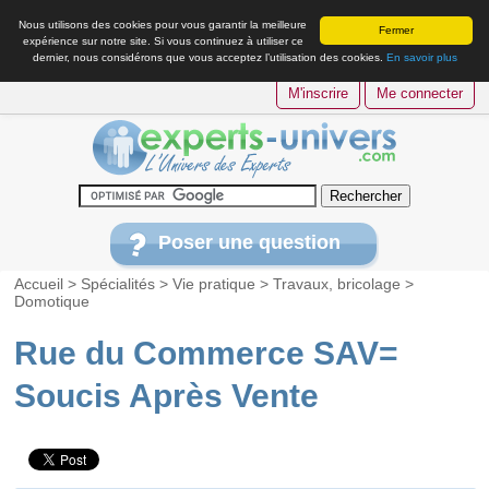
Nous utilisons des cookies pour vous garantir la meilleure
Fermer
expérience sur notre site. Si vous continuez à utiliser ce
dernier, nous considérons que vous acceptez l’utilisation des cookies.
En savoir plus
M'inscrire
Me connecter
Poser une question
Accueil
>
Spécialités
>
Vie pratique
>
Travaux, bricolage
>
Domotique
Rue du Commerce SAV=
Soucis Après Vente