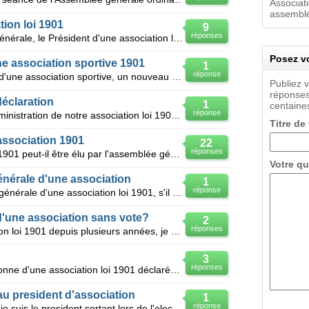
Associati
assemblée
ion loi 1901
9
réponses
Lors de la prochaine Assemblée Générale, le Président d'une association loi 1901 a l'intention de dé
Posez vo
e association sportive 1901
1
réponse
A la dernière assemblée générale d'une association sportive, un nouveau bureau a été élu suite à la
Publiez 
réponses
déclaration
1
centaines
réponse
Certains membres du conseil d'administration de notre association loi 1901 ont modifié les statuts s
Titre de
association 1901
22
réponses
Le président d'une association loi 1901 peut-il être élu par l'assemblée générale (et non pas par le
Votre qu
énérale d'une association
1
réponse
Lors d'une élection en assemblée générale d'une association loi 1901, s'il n'y a qu'un candidat pour
 d'une association sans vote?
2
réponses
Bonjour adhérente d'une association loi 1901 depuis plusieurs années, je souhaiterai savoir si le b
3
réponses
Bonjour, peut-on exclure une personne d'une association loi 1901 déclarée en préfecture, si cette pe
u president d'association
1
réponse
Assemblee generale d'association je suis le president sortant lors de l'election du nouveau presiden