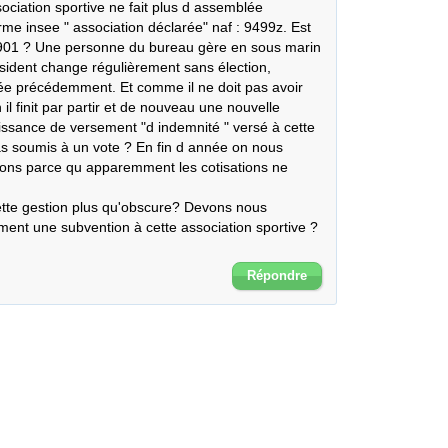
ciation sportive ne fait plus d assemblée 
rme insee " association déclarée" naf : 9499z. Est 
 1901 ? Une personne du bureau gère en sous marin 
sident change régulièrement sans élection, 
e précédemment. Et comme il ne doit pas avoir 
l finit par partir et de nouveau une nouvelle 
sance de versement "d indemnité " versé à cette 
s soumis à un vote ? En fin d année on nous 
ons parce qu apparemment les cotisations ne 
tte gestion plus qu'obscure? Devons nous 
ment une subvention à cette association sportive ? 

Répondre