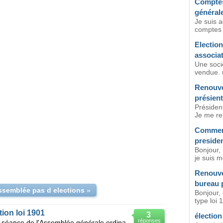
Comptes
général
Je suis a
comptes n
Election
associa
Une socie
vendue. u
Renouve
présient
Président
Je me rep
Comment
presiden
Bonjour, 
je suis 
Renouvel
bureau p
ssemblée pas d elections
»
Bonjour, 
type loi 
ion loi 1901
3
élection
réponses
J'aimerais savoir si le président de séance de l'Assemblée générale ordinaire d'une association lo