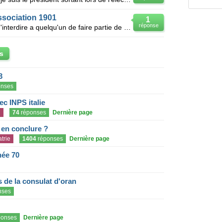
ssociation 1901
1
réponse
Je voudrais savoir si on a le droit d'interdire a quelqu'un de faire partie de plusieurs association
s
3
nses
c INPS italie
n
74
réponses
Dernière page
e en conclure ?
trie
1404
réponses
Dernière page
née 70
de la consulat d'oran
nses
onses
Dernière page