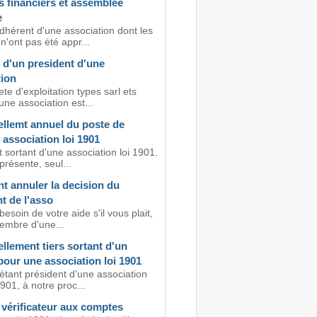
 financiers et assemblée
e
dhérent d'une association dont les
'ont pas été appr...
 d'un president d'une
tion
te d'exploitation types sarl ets
ne association est...
llemt annuel du poste de
 association loi 1901
 sortant d'une association loi 1901.
résente, seul...
 annuler la decision du
t de l'asso
besoin de votre aide s'il vous plait,
membre d'une...
lement tiers sortant d'un
our une association loi 1901
étant président d'une association
1901, à notre proc...
 vérificateur aux comptes