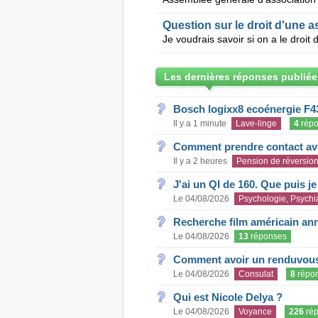
Question sur le droit d'une a
Les dernières réponses publiée
Bosch logixx8 ecoénergie F4
Il y a 1 minute
Lave-linge
4
répo
Comment prendre contact ave
Il y a 2 heures
Pension de réversio
J'ai un QI de 160. Que puis j
Le 04/08/2026
Psychologie, Psychia
Recherche film américain an
Le 04/08/2026
13
réponses
Comment avoir un renduvous 
Le 04/08/2026
Consulat
8
répo
Qui est Nicole Delya ?
Le 04/08/2026
Voyance
226
rép