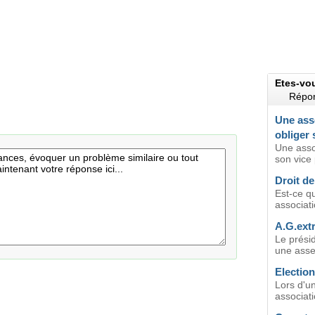
Etes-vo
Répon
Une asso
obliger 
Une asso
son vice 
Droit de
Est-ce q
associati
A.G.extr
Le présid
une asse
Electio
Lors d'u
associati