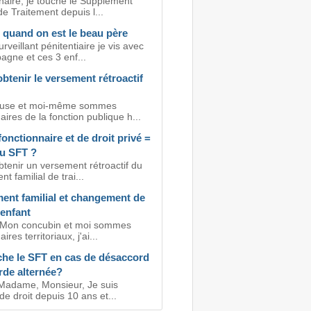
naire, je touche le Supplément
de Traitement depuis l...
t quand on est le beau père
urveillant pénitentiaire je vis avec
gne et ces 3 enf...
obtenir le versement rétroactif
use et moi-même sommes
aires de la fonction publique h...
onctionnaire et de droit privé =
u SFT ?
btenir un versement rétroactif du
t familial de trai...
ent familial et changement de
'enfant
 Mon concubin et moi sommes
ires territoriaux, j'ai...
che le SFT en cas de désaccord
rde alternée?
Madame, Monsieur, Je suis
e droit depuis 10 ans et...