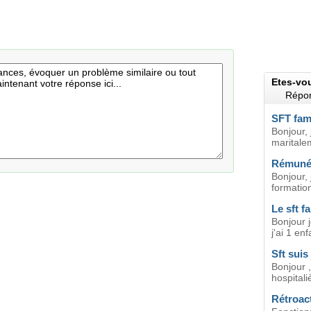
Etes-vo
Répon
SFT fam
Bonjour, 
maritale
Rémunér
Bonjour, 
formation
Le sft f
Bonjour j
j'ai 1 en
Sft suis
Bonjour ,
hospitaliè
Rétroac