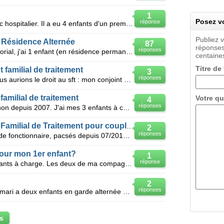
1
Posez vo
réponse
Mon mari travaille en secteur public hospitalier. Il a eu 4 enfants d'un premier mariage et ensuite
Publiez 
 Résidence Alternée
87
réponses
réponses
Bonjour, Je suis fonctionnaire territorial, j'ai 1 enfant (en résidence permanente) et je perçois
centaines
Titre de
 familial de traitement
3
réponses
Bonjour , j aurais aimé savoir si nous aurions le droit au sft : mon conjoint est fonctionnaire , (
amilial de traitement
Votre qu
4
réponses
Bonjour, Je vis avec mon compagnon depuis 2007. J'ai mes 3 enfants à charge En mars 2011, mon comp
Rétroactivité du Supplément Familial de Traitement pour couple pacsé
2
réponses
Bonsoir, Nous sommes un couple de fonctionnaire, pacsés depuis 07/2012. nous avons 2 enfants chacun
pour mon 1er enfant?
1
réponse
Bonjour, J'ai actuellement trois enfants à charge. Les deux de ma compagne qui vivent avec nous e
2
réponses
Bonjour, je suis enseignante. Mon mari a deux enfants en garde alternée d'une précédente union et
s