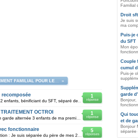
Fonction
Familial 
Droit sf
Je suis s
ma compa
Puis-je 
du SFT
Mon épo
fonctionn
Couple f
cumul d
Puis-je o
supplémen
SUPPLEMENT FAMILIAL POUR LES 3 ENFANTS DE MA FEMME
»
Supplém
garde d
le recomposée
1
Bonjour,
réponse
Bonjour, je suis fonctionnaire avec 2 enfants, bénificiant du SFT, séparé de leur mère (ne toucha
fonctionna
 TRAITEMENT OCTROI
1
Qui tou
réponse
Bonjour, je suis fonctionnaire j'ai en garde alternée 3 enfants de ma premiere union, dont je pe
et de ga
Bonjour 
vec fonctionnaire
5
séparée d
réponses
Bonjour, Je vous explique ma situation : Je suis séparée du père de mes 2 enfants, il est foncti