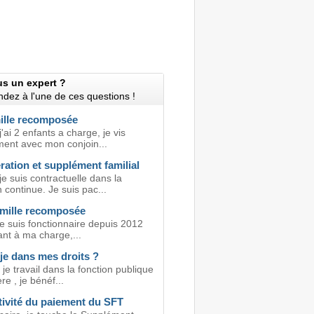
us un expert ?
dez à l'une de ces questions !
ille recomposée
j'ai 2 enfants a charge, je vis
ment avec mon conjoin...
ation et supplément familial
je suis contractuelle dans la
 continue. Je suis pac...
amille recomposée
e suis fonctionnaire depuis 2012
fant à ma charge,...
 je dans mes droits ?
 je travail dans la fonction publique
re , je bénéf...
tivité du paiement du SFT