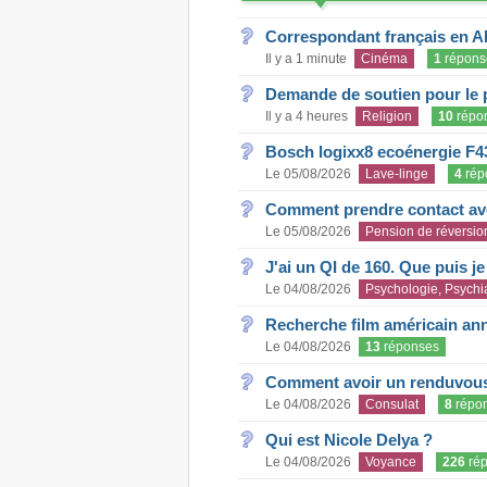
Correspondant français en A
Il y a 1 minute
Cinéma
1
répons
Demande de soutien pour le 
Il y a 4 heures
Religion
10
répo
Bosch logixx8 ecoénergie F4
Le 05/08/2026
Lave-linge
4
rép
Comment prendre contact ave
Le 05/08/2026
Pension de réversio
J'ai un QI de 160. Que puis j
Le 04/08/2026
Psychologie, Psychia
Recherche film américain an
Le 04/08/2026
13
réponses
Comment avoir un renduvous 
Le 04/08/2026
Consulat
8
répo
Qui est Nicole Delya ?
Le 04/08/2026
Voyance
226
rép