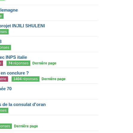
llemagne
e
projet INJILI SHULENI
nses
3
onses
c INPS italie
n
74
réponses
Dernière page
e en conclure ?
trie
1404
réponses
Dernière page
née 70
de la consulat d'oran
nses
onses
Dernière page