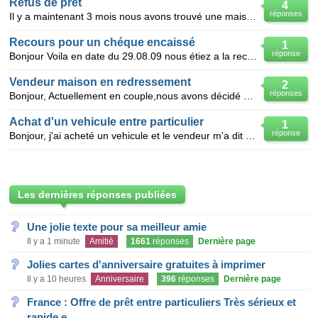
Refus de pret
4
réponses
Il y a maintenant 3 mois nous avons trouvé une maison qui nous convenait et nous avons fait les dema
Recours pour un chéque encaissé
1
réponse
Bonjour Voila en date du 29.08.09 nous étiez a la recherche d'un véhicule de remplacement, nous s
Vendeur maison en redressement
2
réponses
Bonjour, Actuellement en couple,nous avons décidé d’acquérir une maison dont le compromis fut sig
Achat d'un vehicule entre particulier
1
réponse
Bonjour, j'ai acheté un vehicule et le vendeur m'a dit que le controle technique qu'il ne ma pas mon
Les dernières réponses publiées
Une jolie texte pour sa meilleur amie
Il y a 1 minute
Amitié
1661
réponses
Dernière page
Jolies cartes d'anniversaire gratuites à imprimer
Il y a 10 heures
Anniversaire
396
réponses
Dernière page
France : Offre de prêt entre particuliers Très sérieux et
rapide e