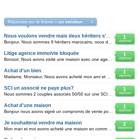
Réponses sur le thème «
un vendeur peut-il refuserde vendre après signature de la promesse
»
Nous voulons vendre mais deux héritiers s'opposent que faire
1
réponse
Bonjour, Nous sommes 9 héritiers marocains, nous désirons vendre une maison qui nous appartient,
Litige agence immo/vte bloquée
1
réponse
Bonsoir, Nous avons visité une maison avec une agence immo, nous avons fait une proposition, le ven
Achat d'un bien
1
réponse
Madame, Monsieur, Nous avons acheté mon ami et moi il y a peu de temps une maison en vue de rénova
SCI un associé ne paye plus?
1
réponse
Nous sommes 2 couples associés 50/50 sur une SCI. Suite à un divorce un associé ne paye plus, et ne
Achat d'une maison
1
réponse
Bonjour nous avons signé un compromis de vente pour une maison de 1991! un expert est venu pour dé
Je souhaiterai vendre ma maison
2
réponses
Mon mari et moi avons acheté une maison en commun. Nous avons un contrat de mariage avec séparation