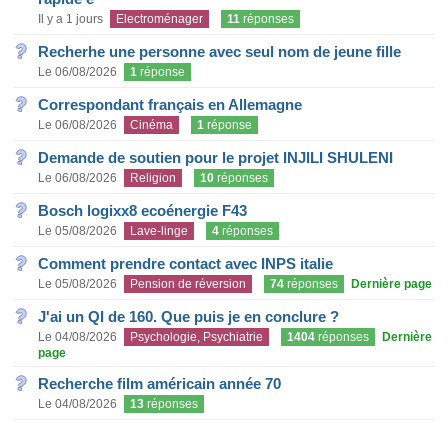
Il y a 1 jours
Electroménager
11
réponses
Recherhe une personne avec seul nom de jeune fille
Le 06/08/2026
1
réponse
Correspondant français en Allemagne
Le 06/08/2026
Cinéma
1
réponse
Demande de soutien pour le projet INJILI SHULENI
Le 06/08/2026
Religion
10
réponses
Bosch logixx8 ecoénergie F43
Le 05/08/2026
Lave-linge
4
réponses
Comment prendre contact avec INPS italie
Le 05/08/2026
Pension de réversion
74
réponses
Dernière page
J'ai un QI de 160. Que puis je en conclure ?
Le 04/08/2026
Psychologie, Psychiatrie
1404
réponses
Dernière
page
Recherche film américain année 70
Le 04/08/2026
13
réponses