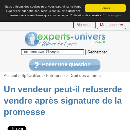
Nous utilisons des cookies pour vous garantir la meilleure
Fermer
expérience sur notre site. Si vous continuez à utiliser ce
dernier, nous considérons que vous acceptez l’utilisation des cookies.
En savoir plus
M'inscrire
Me connecter
Poser une question
Accueil
>
Spécialités
>
Entreprise
>
Droit des affaires
Un vendeur peut-il refuserde
vendre après signature de la
promesse