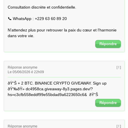
Consultation discrète et confidentielle.

📞 WhatsApp : +229 63 60 89 20

N'attendez plus pour retrouver la paix du cœur et l'harmonie 
dans votre vie.
Répondre
Réponse anonyme
[ ! ]
Le 05/06/2026 é 22h09
ðŸ“Š + 2 BTC. BINANCE CRYPTO GIVEAWAY. Sign up 
ðŸ‘‰ðŸ» dc4958ca.giveaway-8y3.pages.dev/?
hs=c3cfb558eddf99e55bdad9a6223650c6&  ðŸ“Š
Répondre
Réponse anonyme
[ ! ]