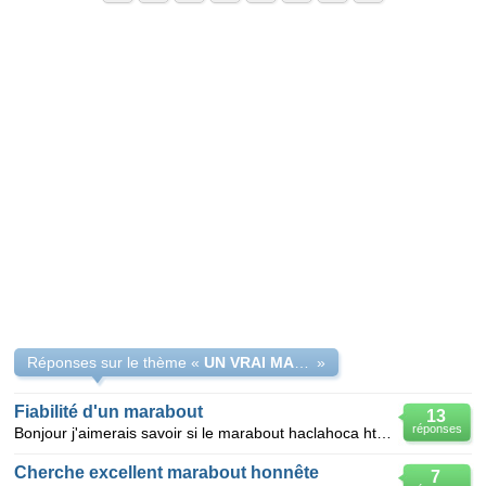
Réponses sur le thème «
UN VRAI MARABOUT FIABLE ET NON D'ESCRO
»
Fiabilité d'un marabout
13
réponses
Bonjour j'aimerais savoir si le marabout haclahoca http://m.marabout-haclahoca.webnode.fr Es
Cherche excellent marabout honnête
7