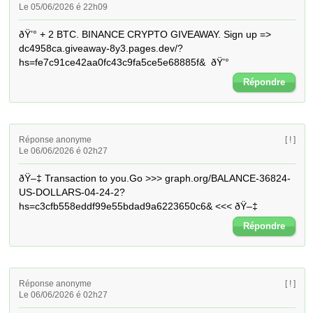
Le 05/06/2026 é 22h09
ðŸ’° + 2 BTC. BINANCE CRYPTO GIVEAWAY. Sign up => 
dc4958ca.giveaway-8y3.pages.dev/?
hs=fe7c91ce42aa0fc43c9fa5ce5e68885f&  ðŸ’°
Répondre
Réponse anonyme
[ ! ]
Le 06/06/2026 é 02h27
ðŸ–‡ Transaction to you.Go >>> graph.org/BALANCE-36824-
US-DOLLARS-04-24-2?
hs=c3cfb558eddf99e55bdad9a6223650c6& <<< ðŸ–‡
Répondre
Réponse anonyme
[ ! ]
Le 06/06/2026 é 02h27