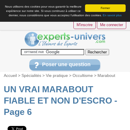
Nous utilisons des cookies pour vous garantir la meilleure
Fermer
expérience sur notre site. Si vous continuez à utiliser ce
dernier, nous considérons que vous acceptez l’utilisation des cookies.
En savoir plus
M'inscrire
Me connecter
Poser une question
Accueil
>
Spécialités
>
Vie pratique
>
Occultisme
>
Marabout
UN VRAI MARABOUT
FIABLE ET NON D'ESCRO -
Page 6