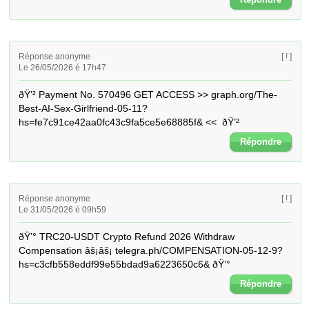
Réponse anonyme
[ ! ]
Le 26/05/2026 é 17h47
ðŸ’² Payment No. 570496 GET ACCESS >> graph.org/The-
Best-AI-Sex-Girlfriend-05-11?
hs=fe7c91ce42aa0fc43c9fa5ce5e68885f& <<  ðŸ’²
Répondre
Réponse anonyme
[ ! ]
Le 31/05/2026 é 09h59
ðŸ’° TRC20-USDT Crypto Refund 2026 Withdraw 
Compensation âš¡âš¡ telegra.ph/COMPENSATION-05-12-9?
hs=c3cfb558eddf99e55bdad9a6223650c6& ðŸ’°
Répondre