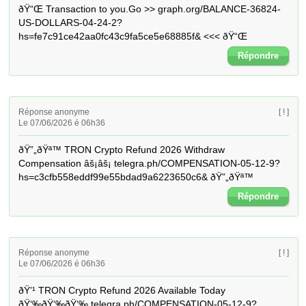
ðŸ“Œ Transaction to you.Go >> graph.org/BALANCE-36824-
US-DOLLARS-04-24-2?
hs=fe7c91ce42aa0fc43c9fa5ce5e68885f& <<< ðŸ“Œ
Répondre
Réponse anonyme
[ ! ]
Le 07/06/2026 é 06h36
ðŸ”„ðŸª™ TRON Crypto Refund 2026 Withdraw 
Compensation âš¡âš¡ telegra.ph/COMPENSATION-05-12-9?
hs=c3cfb558eddf99e55bdad9a6223650c6& ðŸ”„ðŸª™
Répondre
Réponse anonyme
[ ! ]
Le 07/06/2026 é 06h36
ðŸ’¹ TRON Crypto Refund 2026 Available Today 
ðŸ‘‰ðŸ‘‰ðŸ‘‰ telegra.ph/COMPENSATION-05-12-9?