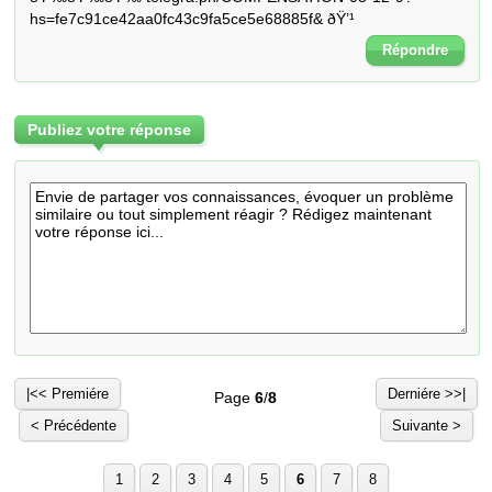
hs=fe7c91ce42aa0fc43c9fa5ce5e68885f& ðŸ’¹
Répondre
Publiez votre réponse
|<< Premiére
Derniére >>|
Page
6
/
8
< Précédente
Suivante >
1
2
3
4
5
6
7
8