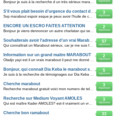
réponses
Bonjour je suis à la recherche d un très sérieux marabout et honnête qui puisse m aider et que se fa
S'il vous plait besoin d'urgence du contact du marabout espoir
3
réponses
Svp marabout espoir esque je peux avoir l'huile de chance ?? svp je n'arrive plus a trouvé le cont
ENCORE UN ESCRO FAITES ATTENTION
2
réponses
Bonjour je viens dennoncer un autre charlatan qui se dit être au marabout je me suis fait avoir comm
Souhaiterais avoir l'adresse d'un vrai Marabout
57
réponses
Qui connaîtrait un Marabout sérieux, car je me suis fait avoir par un escroc et je préfère maintenan
Information sur un grand maitre MARABOUT
2
réponses
Oladjo yayi est il un vrais marabout il peut me donné un porte monaie magic
Bonjour, qui connait Dia Keba le marabout sur Paris ? Merci
5
réponses
Je suis à la recherche de témoignages sur Dia Keba sur Paris, soit disant un grand et puissant mara
Cherche marabout
3
réponses
Recherche marabout gratuit voici mon numero de tel 09 84 19 88 45
Recherche sur Medium Voyant AMOLES
3
réponses
Qui est maître Kader AMOLES? est-il vraiment un vrais marabout ou un faut marabout?
Cherche bon ramabout
33