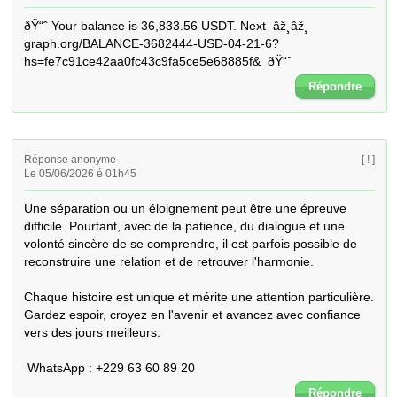
ðŸ“ˆ Your balance is 36,833.56 USDT. Next  âž¸âž¸ 
graph.org/BALANCE-3682444-USD-04-21-6?
hs=fe7c91ce42aa0fc43c9fa5ce5e68885f&  ðŸ“ˆ
Répondre
Réponse anonyme
[ ! ]
Le 05/06/2026 é 01h45
Une séparation ou un éloignement peut être une épreuve 
difficile. Pourtant, avec de la patience, du dialogue et une 
volonté sincère de se comprendre, il est parfois possible de 
reconstruire une relation et de retrouver l'harmonie.

Chaque histoire est unique et mérite une attention particulière. 
Gardez espoir, croyez en l'avenir et avancez avec confiance 
vers des jours meilleurs.

 WhatsApp : +229 63 60 89 20
Répondre