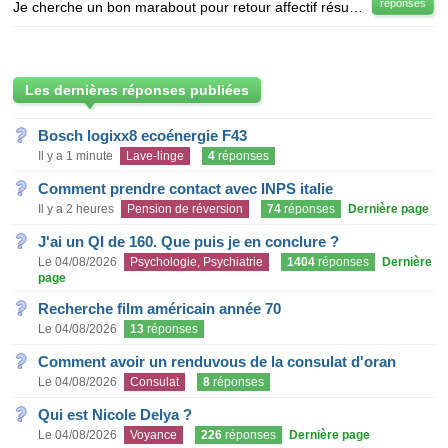
réponses
Je cherche un bon marabout pour retour affectif résultat sûr car j ai été maître bakasso retour-aff
Les dernières réponses publiées
Bosch logixx8 ecoénergie F43
Il y a 1 minute
Lave-linge
4
réponses
Comment prendre contact avec INPS italie
Il y a 2 heures
Pension de réversion
74
réponses
Dernière page
J'ai un QI de 160. Que puis je en conclure ?
Le 04/08/2026
Psychologie, Psychiatrie
1404
réponses
Dernière
page
Recherche film américain année 70
Le 04/08/2026
13
réponses
Comment avoir un renduvous de la consulat d'oran
Le 04/08/2026
Consulat
8
réponses
Qui est Nicole Delya ?
Le 04/08/2026
Voyance
226
réponses
Dernière page