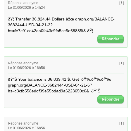
Réponse anonyme
[ ! ]
Le 31/05/2026 é 14h24
ðŸ¦ Transfer 36,824.44 Dollars âžœ graph.org/BALANCE-
3682444-USD-04-21-2?
hs=fe7c91ce42aa0fc43c9fa5ce5e68885f& ðŸ¦
Répondre
Réponse anonyme
[ ! ]
Le 01/06/2026 é 16h56
ðŸ“Š Your balance is 36,839.41 $. Get  ðŸ‘‰ðŸ‘‰ðŸ‘‰ 
graph.org/BALANCE-3682444-USD-04-21-6?
hs=c3cfb558eddf99e55bdad9a6223650c6&  ðŸ“Š
Répondre
Réponse anonyme
[ ! ]
Le 01/06/2026 é 16h56