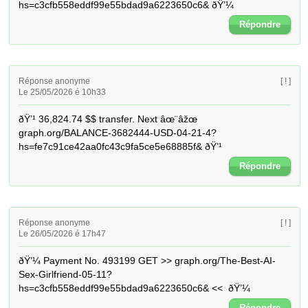
hs=c3cfb558eddf99e55bdad9a6223650c6& ðŸ’¼
Répondre
Réponse anonyme
[ ! ]
Le 25/05/2026 é 10h33
ðŸ’¹ 36,824.74 $$ transfer. Next âœ¨âžœ 
graph.org/BALANCE-3682444-USD-04-21-4?
hs=fe7c91ce42aa0fc43c9fa5ce5e68885f& ðŸ’¹
Répondre
Réponse anonyme
[ ! ]
Le 26/05/2026 é 17h47
ðŸ’¼ Payment No. 493199 GET >> graph.org/The-Best-AI-
Sex-Girlfriend-05-11?
hs=c3cfb558eddf99e55bdad9a6223650c6& <<  ðŸ’¼
Répondre