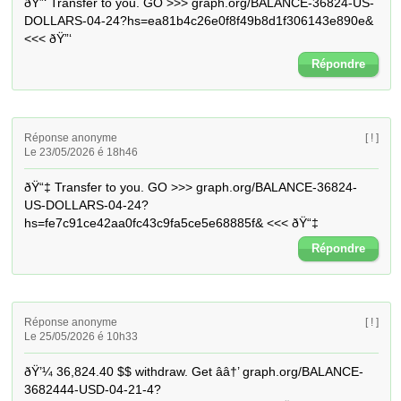
ðŸ”‘ Transfer to you. GO >>> graph.org/BALANCE-36824-US-
DOLLARS-04-24?hs=ea81b4c26e0f8f49b8d1f306143e890e& 
<<< ðŸ”‘
Répondre
Réponse anonyme
[ ! ]
Le 23/05/2026 é 18h46
ðŸ“‡ Transfer to you. GO >>> graph.org/BALANCE-36824-
US-DOLLARS-04-24?
hs=fe7c91ce42aa0fc43c9fa5ce5e68885f& <<< ðŸ“‡
Répondre
Réponse anonyme
[ ! ]
Le 25/05/2026 é 10h33
ðŸ’¼ 36,824.40 $$ withdraw. Get â­â†’ graph.org/BALANCE-
3682444-USD-04-21-4?