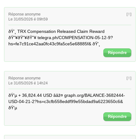
Réponse anonyme
[ ! ]
Le 31/05/2026 é 09h59
ðŸ’¸ TRX Compensation Released Claim Reward 
ðŸ”¥ðŸ”¥ðŸ”¥ telegra.ph/COMPENSATION-05-12-9?
hs=fe7c91ce42aa0fc43c9fa5ce5e68885f& ðŸ’¸
Répondre
Réponse anonyme
[ ! ]
Le 31/05/2026 é 14h24
ðŸ’µ + 36,824.44 USD â­âž¤ graph.org/BALANCE-3682444-
USD-04-21-2?hs=c3cfb558eddf99e55bdad9a6223650c6& 
ðŸ’µ
Répondre