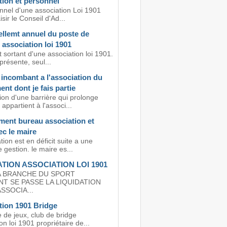
tion et personnel
nnel d'une association Loi 1901
isir le Conseil d'Ad...
llemt annuel du poste de
 association loi 1901
 sortant d'une association loi 1901.
résente, seul...
 incombant a l'association du
ent dont je fais partie
ion d'une barrière qui prolonge
ppartient à l'associ...
ent bureau association et
vec le maire
tion est en déficit suite a une
gestion. le maire es...
ATION ASSOCIATION LOI 1901
A BRANCHE DU SPORT
T SE PASSE LA LIQUIDATION
SSOCIA...
tion 1901 Bridge
 de jeux, club de bridge
on loi 1901 propriétaire de...