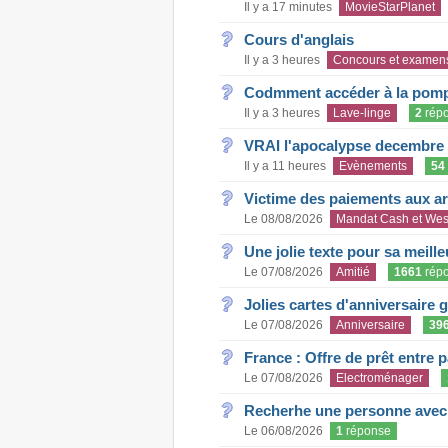
Il y a 17 minutes
MovieStarPlanet
Cours d'anglais
Il y a 3 heures
Concours et examen
Codmment accéder à la pom
Il y a 3 heures
Lave-linge
2
rép
VRAI l'apocalypse decembre
Il y a 11 heures
Evènements
54
Victime des paiements aux a
Le 08/08/2026
Mandat Cash et Wes
Une jolie texte pour sa meill
Le 07/08/2026
Amitié
1661
rép
Jolies cartes d'anniversaire 
Le 07/08/2026
Anniversaire
39
France : Offre de prêt entre p
Le 07/08/2026
Electroménager
Recherhe une personne avec s
Le 06/08/2026
1
réponse