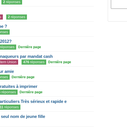
2
réponses
s
2
réponses
pe ?
onses
 2012?
réponses
Dernière page
rnaqueurs par mandat cash
tern Union
476
réponses
Dernière page
eur amie
onses
Dernière page
gratuites à imprimer
6
réponses
Dernière page
articuliers Très sérieux et rapide e
11
réponses
eul nom de jeune fille