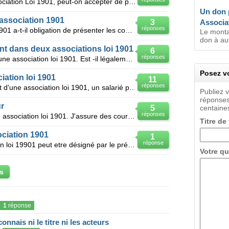
Lorsqu'on est Président d'une association Loi 1901, peut-on accepter de prendre la présidence d'une
Un don 
d'association 1901
3
Associa
réponses
Le trésorier d'une association loi 1901 a-t-il obligation de présenter les comptes de l'associati
Le monta
don à aut
t dans deux associations loi 1901
6
réponses
Je suis actuellement présidente d'une association loi 1901. Est -il légalement possible de devenir p
Posez vo
iation loi 1901
11
réponses
Peut on élire au poste de président d'une association loi 1901, un salarié payé par l'association qu
Publiez 
réponses
r
5
centaines
réponses
Je suis bénévole qi gong dans une association loi 1901. J'assure des cours une fois par semaine. L'a
Titre de
ociation 1901
1
réponse
Est ce qu'un président d'association loi 19901 peut etre désigné par le préfet lors de la constituti
Votre qu
s
1
réponse
onnais ni le titre ni les acteurs