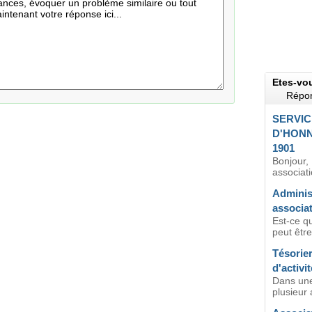
Etes-vo
Répon
SERVIC
D'HONN
1901
Bonjour,
associati
Administ
associat
Est-ce qu
peut être
Tésorier
d'activit
Dans une
plusieur a