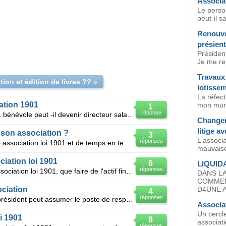
Associa
Le perso
peut-il sa
Renouve
présient
Président
Je me rep
Travaux
ion et édition de livres ??
»
lotissem
La réfect
ation 1901
mon mur a
1
réponse
Un président d'association loi 1901 bénévole peut -il devenir directeur salarié de cette même assoc
Changem
litige a
à son association ?
3
L associa
réponses
Bonjour, je suis la comptable d'une association loi 1901 et de temps en temps, notre trésorier n
mauvaise 
ciation loi 1901
6
LIQUID
réponses
Bonjour, En cas de dissolution d'association loi 1901, que faire de l'actif financier qui reste sur
DANS L
COMMEN
ciation
D4UNE A
4
réponses
Dans une association loi 1901, le président peut assumer le poste de responsable de l'association?
Associa
Un cercle
i 1901
8
associati
réponses