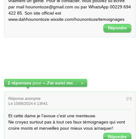
vraiment un génie. Pour le contacter, vous pouvez lui écrire 
par mail hounontoze@gmail.com ou par WhatsApp 00229 694 
422 85. Son site officiel est 
www.dahhounontoze.wixsite.com/hounontoze/temoignages
Répondre
2 réponses
pour «
J'ai suivi mon intuition en contactant ce grand maitre DAH HOUNON TOZE
»
Réponse anonyme
[ ! ]
Le 10/06/2024 é 13h41
Et cette dame je l'avoue c'est une menteuse.

Ne croyez surtout pas à tout ces faux témoignages qui vont 
croire monts et merveilles pour mieux vous arnaquer!
Répondre