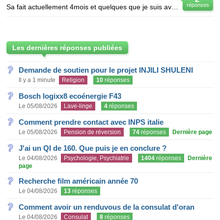
réponses
Sa fait actuellement 4mois et quelques que je suis avec mon copain. Une rencontre normal qui je ne p
Les dernières réponses publiées
Demande de soutien pour le projet INJILI SHULENI
Il y a 1 minute
Religion
10
réponses
Bosch logixx8 ecoénergie F43
Le 05/08/2026
Lave-linge
4
réponses
Comment prendre contact avec INPS italie
Le 05/08/2026
Pension de réversion
74
réponses
Dernière page
J'ai un QI de 160. Que puis je en conclure ?
Le 04/08/2026
Psychologie, Psychiatrie
1404
réponses
Dernière
page
Recherche film américain année 70
Le 04/08/2026
13
réponses
Comment avoir un renduvous de la consulat d'oran
Le 04/08/2026
Consulat
8
réponses