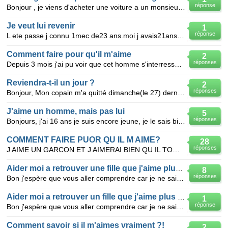
réponse
Bonjour , je viens d'acheter une voiture a un monsieur qui ne sent server pas , j'ai apprie que se m
Je veut lui revenir
1
réponse
L ete passe j connu 1mec de23 ans.moi j avais21ans.j etais pas interesse par lui du tt.mais il a fai
Comment faire pour qu'il m'aime
2
réponses
Depuis 3 mois j'ai pu voir que cet homme s'interressait a moi.apres un simple conflit il ne me parle
Reviendra-t-il un jour ?
2
réponses
Bonjour, Mon copain m'a quitté dimanche(le 27) dernier en me disant qu'il aimait une autre femme.
J'aime un homme, mais pas lui
5
réponses
Bonjours, j'ai 16 ans je suis encore jeune, je le sais bien. Mais j'aime un homme qui j'avous à un
COMMENT FAIRE PUOR QU IL M AIME?
28
réponses
J AIME UN GARCON ET J AIMERAI BIEN QU IL TOMBE AMOUREUX DE MOI.IL M DIT QU IL M AIME MAIS J N L CROI
Aider moi a retrouver une fille que j'aime plus que tout
8
réponses
Bon j'espère que vous aller comprendre car je ne sais pas trop comment l'expliqué.. Bon en faite au
Aider moi a retrouver un fille que j'aime plus que tout
1
réponse
Bon j'espère que vous aller comprendre car je ne sais pas trop comment l'expliqué.. Bon en faite au
Comment savoir si il m'aimes vraiment ?!
2