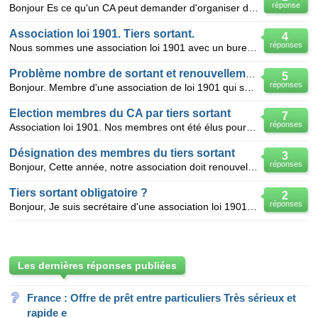
réponse
Bonjour Es ce qu'un CA peut demander d'organiser des élections à bulletin secret sachant que 2 memb
Association loi 1901. Tiers sortant.
4
réponses
Nous sommes une association loi 1901 avec un bureau de 12 membres. Dans le tiers sortant il y a 4 me
Problème nombre de sortant et renouvellement au tiers: urgent
5
réponses
Bonjour. Membre d'une association de loi 1901 qui suit le renouvellement au tiers des membres de son
Election membres du CA par tiers sortant
7
réponses
Association loi 1901. Nos membres ont été élus pour 4 ans en 2012 avec renouvellement par tiers sort
Désignation des membres du tiers sortant
3
réponses
Bonjour, Cette année, notre association doit renouveler un tiers des membres de son bureau const
Tiers sortant obligatoire ?
2
réponses
Bonjour, Je suis secrétaire d'une association loi 1901. L'application du tiers sortant lors de l'
Les dernières réponses publiées
France : Offre de prêt entre particuliers Très sérieux et
rapide e