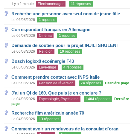
Il y a 1 minute
Electroménager
11
réponses
Recherhe une personne avec seul nom de jeune fille
Le 06/08/2026
1
réponse
Correspondant français en Allemagne
Le 06/08/2026
Cinéma
1
réponse
Demande de soutien pour le projet INJILI SHULENI
Le 06/08/2026
Religion
10
réponses
Bosch logixx8 ecoénergie F43
Le 05/08/2026
Lave-linge
4
réponses
Comment prendre contact avec INPS italie
Le 05/08/2026
Pension de réversion
74
réponses
Dernière page
J'ai un QI de 160. Que puis je en conclure ?
Le 04/08/2026
Psychologie, Psychiatrie
1404
réponses
Dernière
page
Recherche film américain année 70
Le 04/08/2026
13
réponses
Comment avoir un renduvous de la consulat d'oran