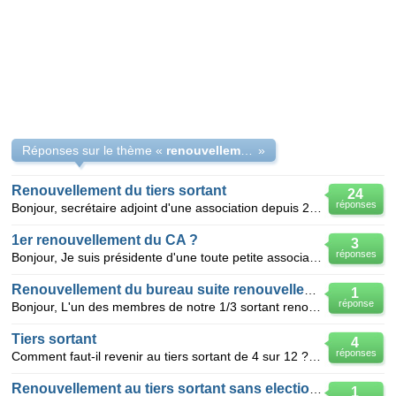
Réponses sur le thème «
renouvellement 1/4 sortant du CA avec président et trésorier
»
Renouvellement du tiers sortant
24
réponses
Bonjour, secrétaire adjoint d'une association depuis 2004 je note à chaque A.G. un trouble concerna
1er renouvellement du CA ?
3
réponses
Bonjour, Je suis présidente d'une toute petite association crée il y a 1 an. Depuis sa création
Renouvellement du bureau suite renouvellement du 1/3 sortant
1
réponse
Bonjour, L'un des membres de notre 1/3 sortant renouvelable n'a pas été réélu et il occupait le p
Tiers sortant
4
réponses
Comment faut-il revenir au tiers sortant de 4 sur 12 ? Notre CA, d'après les statuts, est composé d
Renouvellement au tiers sortant sans elections
1