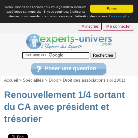
Nous utilisons des cookies pour vous garantir la meilleure
Fermer
expérience sur notre site. Si vous continuez à utiliser ce
dernier, nous considérons que vous acceptez l’utilisation des cookies.
En savoir plus
M'inscrire
Me connecter
Poser une question
Accueil
>
Spécialités
>
Droit
>
Droit des associations (loi 1901)
Renouvellement 1/4 sortant
du CA avec président et
trésorier