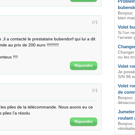
Problem
bubendo
Bonjour, 
bien mais
[ ! ]
Volet b
Si l'on r
l'arreter
 a contacté le prestataire bubendorf qui lui a dit 
de au prix de 200 euro !!!!!!!!!!

Changer
Changer 
teux !!!!
ou les tro
Répondre
Volet ro
Je possè
S/N 96 en
Volet ro
[ ! ]
de com
Bonjour, 
désaccou
es piles de la télécommande. Nous avons eu ce 
Jumeler
piles l'a résolu.
roulant 
Répondre
Bonjour,
réinitial