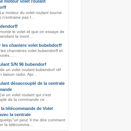
e moteur volet roulant
rff
Le moteur du volet roulant tourne
 n'entraine pas l...
udendorff
emonte le volet et que on essaye de
 pendant la mont...
 les chaniere volet bubebdorff
les charnières volet bubendorff et
uvés......
ulant S/N 96 bubendorf
de un volet roulant bubendorf réf
 liaison radio. Apr...
ulant désaccouplé de la centrale
mande
j'ai un volet roulant qui s'est
plé de la commande ce...
 la télécommande de Volet
avec la centrale
 quelqu"un peut 'il me dire comment
iser la télécomma...