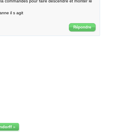
r la commandes pour faire descendre et monter le 
ne il s agit

Répondre
ndorff
»