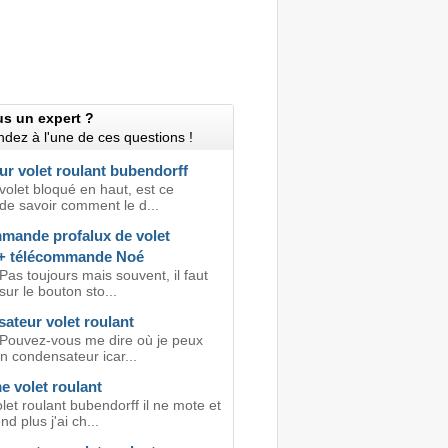
us un expert ?
dez à l'une de ces questions !
ur volet roulant bubendorff
volet bloqué en haut, est ce
de savoir comment le d...
mande profalux de volet
 + télécommande Noé
Pas toujours mais souvent, il faut
ur le bouton sto...
ateur volet roulant
 Pouvez-vous me dire où je peux
n condensateur icar...
e volet roulant
olet roulant bubendorff il ne mote et
d plus j'ai ch...