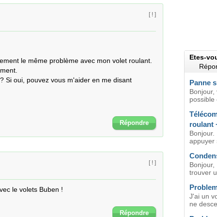
[ ! ]
Etes-vo
ellement le même problème avec mon volet roulant. 
Répon
ment.

 Si oui, pouvez vous m'aider en me disant 
Panne s
Bonjour, 
possible 
Télécom
Répondre
roulant
Bonjour. 
appuyer s
Condens
[ ! ]
Bonjour,
trouver u
Problem
ec le volets Buben !

J'ai un v
ne descen
Répondre