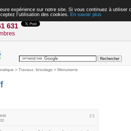
eure expérience sur notre site. Si vous continuez à utiliser
ceptez l’utilisation des cookies.
En savoir plus
61 631
mbres
pratique
>
Travaux, bricolage
>
Menuiserie
f
2h40
[ ! ]
h32