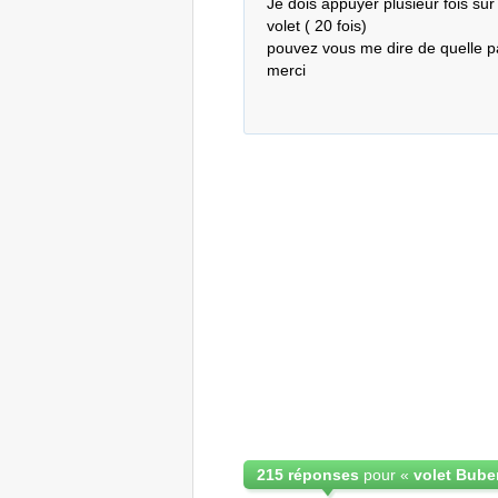
Je dois appuyer plusieur fois su
volet ( 20 fois)

pouvez vous me dire de quelle pan
merci
215 réponses
pour «
volet Bube