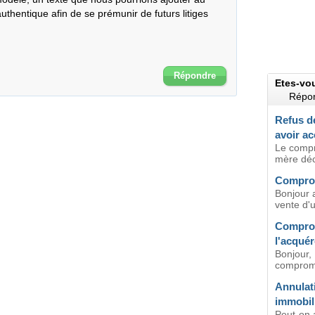
thentique afin de se prémunir de futurs litiges 
Répondre
Etes-vo
Répon
Refus de
avoir a
Le compr
mère déc
Comprom
Bonjour 
vente d'un
Comprom
l'acquér
Bonjour,
compromi
Annulat
immobil
Peut-on 