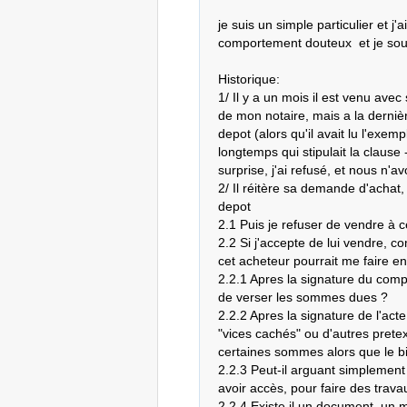
je suis un simple particulier et j
comportement douteux  et je sou
Historique:

1/ Il y a un mois il est venu avec
de mon notaire, mais a la derniè
depot (alors qu'il avait lu l'exe
longtemps qui stipulait la clause
surprise, j'ai refusé, et nous n'
2/ Il réitère sa demande d'achat, 
depot

2.1 Puis je refuser de vendre à c
2.2 Si j'accepte de lui vendre, c
cet acheteur pourrait me faire ens
2.2.1 Apres la signature du compr
de verser les sommes dues ?

2.2.2 Apres la signature de l'acte
"vices cachés" ou d'autres pret
certaines sommes alors que le bie
2.2.3 Peut-il arguant simplement 
avoir accès, pour faire des travau
2.2.4 Existe il un document, un 