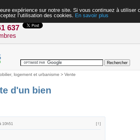
eure expérience sur notre site. Si vous continuez à utiliser
ceptez l’utilisation des cookies.
En savoir plus
61 637
mbres
bilier, logement et urbanisme
>
Vente
te d'un bien
à 10h51
[ ! ]