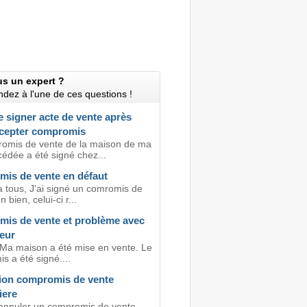
us un expert ?
dez à l'une de ces questions !
 signer acte de vente après
ccepter compromis
omis de vente de la maison de ma
édée a été signé chez...
is de vente en défaut
a tous, J'ai signé un comromis de
 bien, celui-ci r...
is de vente et problème avec
eur
 Ma maison a été mise en vente. Le
s a été signé....
ion compromis de vente
iere
annuler un compromis de vente