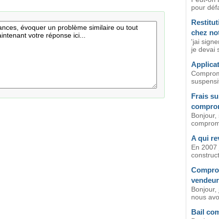
pour défa
Restitu
chez not
'jai sig
je devai 
Applicat
Compromi
suspensiv
Frais su
comprom
Bonjour, 
compromis
A qui re
En 2007 
construct
Comprom
vendeur
Bonjour,
nous avo
Bail co