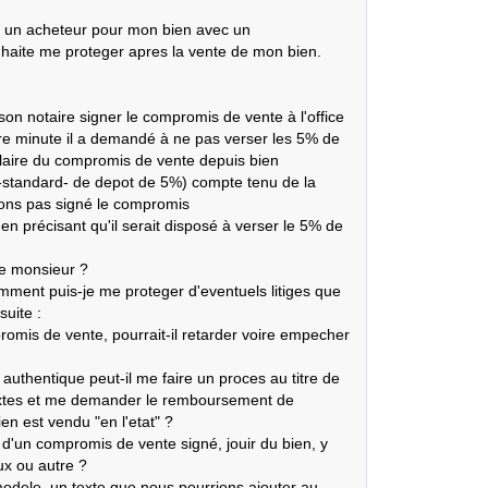
'ai un acheteur pour mon bien avec un 
haite me proteger apres la vente de mon bien.

 son notaire signer le compromis de vente à l'office 
re minute il a demandé à ne pas verser les 5% de 
mplaire du compromis de vente depuis bien 
 -standard- de depot de 5%) compte tenu de la 
avons pas signé le compromis

en précisant qu'il serait disposé à verser le 5% de 
e monsieur ?

omment puis-je me proteger d'eventuels litiges que 
uite :

omis de vente, pourrait-il retarder voire empecher 
 authentique peut-il me faire un proces au titre de 
extes et me demander le remboursement de 
n est vendu "en l'etat" ?

d'un compromis de vente signé, jouir du bien, y 
x ou autre ?

modele, un texte que nous pourrions ajouter au 