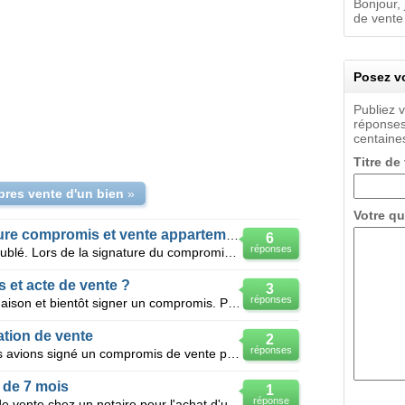
Bonjour,
de vente 
Posez vo
Publiez 
réponses
centaines
Titre de
apres vente d'un bien
»
Votre qu
Départ locataire entre signature compromis et vente appartement
6
réponses
Bonjour, Je vends un studio en meublé. Lors de la signature du compromis de vente, ce studio était
 et acte de vente ?
3
réponses
Bonjour, nous allons vendre une maison et bientôt signer un compromis. Pouvez-vous m'indiquer quel e
ation de vente
2
réponses
Bonjour, J'ai besoin d'un avis: nous avions signé un compromis de vente pour une bien et un incen
 de 7 mois
1
réponse
Bonjour, J'ai signé un compromis de vente chez un notaire pour l'achat d'un studio depuis plus