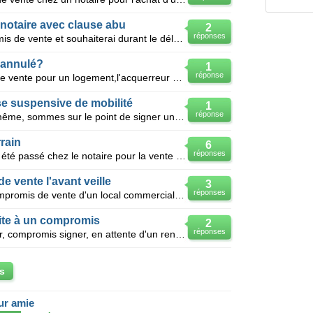
notaire avec clause abu
2
réponses
Actuellement j'ai signé un compromis de vente et souhaiterai durant le délai de 7 jours qui m'est
 annulé?
1
réponse
Nous avons signé un compromis de vente pour un logement,l'acquerreur a trompé notre confiance en fa
e suspensive de mobilité
1
réponse
Bonjour, Mon compagnon et moi même, sommes sur le point de signer un compromis de vente pour l'ac
rain
6
réponses
Bonjour, un compromis de vente a été passé chez le notaire pour la vente d'un terrain ,ns avons don
 vente l'avant veille
3
réponses
Bonjour j'ai signé début mai un compromis de vente d'un local commercial que j'avais, en face d'u
uite à un compromis
2
réponses
Bonjour, on est en achat immobilier, compromis signer, en attente d'un rendez vous chez le notaire.
s
eur amie