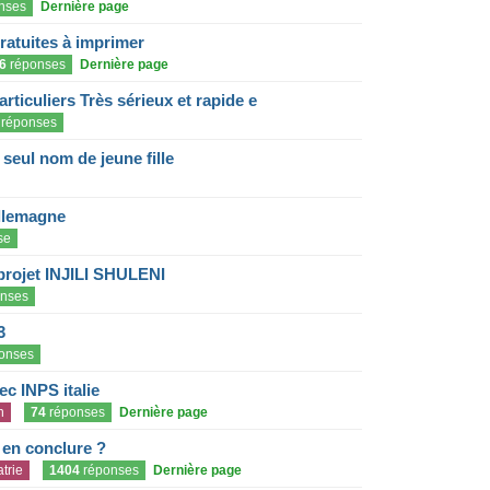
nses
Dernière page
gratuites à imprimer
6
réponses
Dernière page
articuliers Très sérieux et rapide e
réponses
eul nom de jeune fille
llemagne
se
projet INJILI SHULENI
nses
3
onses
c INPS italie
n
74
réponses
Dernière page
e en conclure ?
trie
1404
réponses
Dernière page