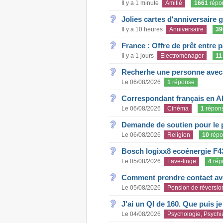
Il y a 1 minute
Amitié
1661
répo
Jolies cartes d'anniversaire 
Il y a 10 heures
Anniversaire
39
France : Offre de prêt entre p
Il y a 1 jours
Electroménager
11
Recherhe une personne avec s
Le 06/08/2026
1
réponse
Correspondant français en A
Le 06/08/2026
Cinéma
1
répon
Demande de soutien pour le 
Le 06/08/2026
Religion
10
répo
Bosch logixx8 ecoénergie F4
Le 05/08/2026
Lave-linge
4
rép
Comment prendre contact ave
Le 05/08/2026
Pension de réversio
J'ai un QI de 160. Que puis j
Le 04/08/2026
Psychologie, Psychia