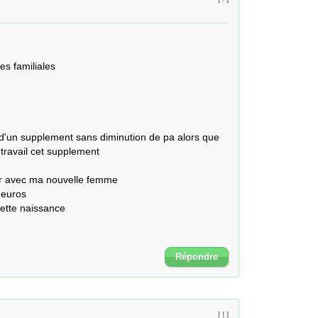
s familiales 

 d'un supplement sans diminution de pa alors que 
travail cet supplement

er avec ma nouvelle femme

euros

cette naissance

Répondre
[ ! ]