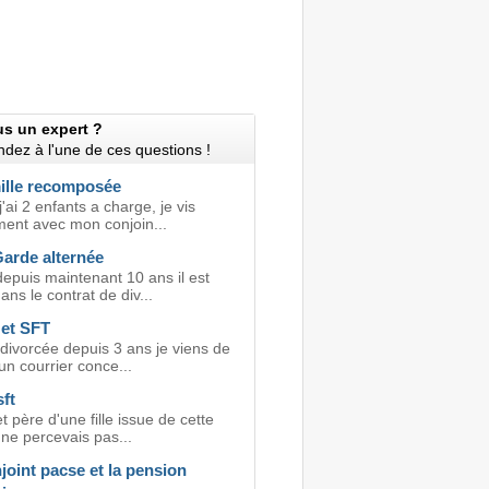
us un expert ?
dez à l'une de ces questions !
ille recomposée
j'ai 2 enfants a charge, je vis
ment avec mon conjoin...
Garde alternée
epuis maintenant 10 ans il est
ans le contrat de div...
 et SFT
divorcée depuis 3 ans je viens de
un courrier conce...
ft
t père d'une fille issue de cette
 ne percevais pas...
joint pacse et la pension