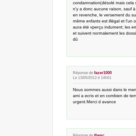
condamnation(désolé mais cela s'a
n'y a donc aucune raison, sauf à 
en revenche, le versement du sup
même enfants est illégal et l'un 
aura été vperçu indument; les e
et suivent normalement les dossie
dû
fazer1000
Réponse de
Le 13/05/2012 é 14h01
Nous sommes aussi dans le meme 
ami a ecris et en combien de tem
urgent.Merci d avance
thenc
Réponse de