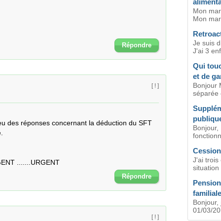
alimenta
Mon mari
Mon mari 
Retroact
Je suis 
Répondre
J'ai 3 en
Qui tou
et de ga
Bonjour 
[ ! ]
séparée d
Suppléme
publiqu
 eu des réponses concernant la déduction du SFT 
Bonjour, 


fonctionna
Cession 
J'ai troi
NT ......URGENT .......URGENT
situation
Répondre
Pension
familial
Bonjour, 
01/03/201
[ ! ]