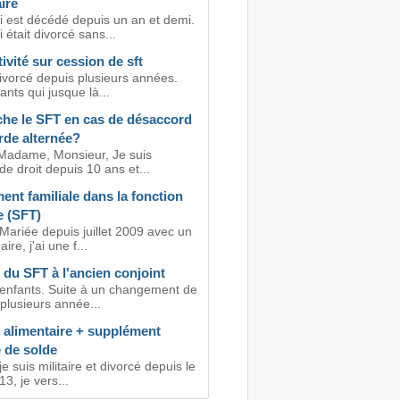
ire
 est décédé depuis un an et demi.
était divorcé sans...
ivité sur cession de sft
divorcé depuis plusieurs années.
fants qui jusque là...
che le SFT en cas de désaccord
rde alternée?
Madame, Monsieur, Je suis
e droit depuis 10 ans et...
nt familiale dans la fonction
e (SFT)
Mariée depuis juillet 2009 avec un
ire, j'ai une f...
du SFT à l'ancien conjoint
s enfants. Suite à un changement de
 plusieurs année...
 alimentaire + supplément
e de solde
je suis militaire et divorcé depuis le
3, je vers...