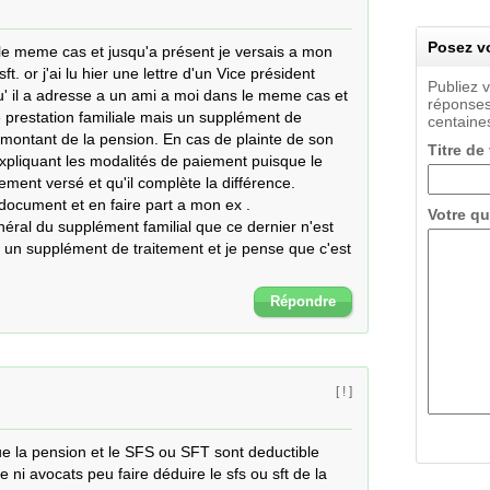
Posez vo
le meme cas et jusqu'a présent je versais a mon 
t. or j'ai lu hier une lettre d'un Vice président 
Publiez 
u' il a adresse a un ami a moi dans le meme cas et  
réponses
e prestation familiale mais un supplément de 
centaines
 montant de la pension. En cas de plainte de son 
Titre de
n expliquant les modalités de paiement puisque le 
ement versé et qu'il complète la différence.

document et en faire part a mon ex .

Votre qu
néral du supplément familial que ce dernier n'est 
 un supplément de traitement et je pense que c'est 
Répondre
[ ! ]
e la pension et le SFS ou SFT sont deductible 
ni avocats peu faire déduire le sfs ou sft de la 