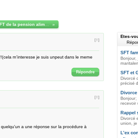
Deduire le SFT de la pension alimentaire ?
»
Etes-vo
[ ! ]
Répon
SFT fam
!!(cela m'interesse je suis unpeut dans le meme 
Bonjour, 
maritale
Répondre
SFT et 
Divorcé d
précisé d
Divorce
[ ! ]
Bonjour; 
recevoir 
Rappel s
Divorcé e
union, je
i quelqu'un a une réponse sur la procédure à 
L'ex con