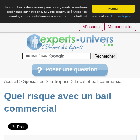
Nous utilisons des cookies pour vous garantir la meilleure
Fermer
expérience sur notre site. Si vous continuez à utiliser ce
dernier, nous considérons que vous acceptez l’utilisation des cookies.
En savoir plus
M'inscrire
Me connecter
Poser une question
Accueil
>
Spécialités
>
Entreprise
>
Local et bail commercial
Quel risque avec un bail
commercial