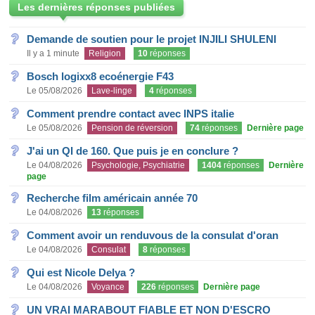
Les dernières réponses publiées
Demande de soutien pour le projet INJILI SHULENI
Il y a 1 minute
Religion
10
réponses
Bosch logixx8 ecoénergie F43
Le 05/08/2026
Lave-linge
4
réponses
Comment prendre contact avec INPS italie
Le 05/08/2026
Pension de réversion
74
réponses
Dernière page
J'ai un QI de 160. Que puis je en conclure ?
Le 04/08/2026
Psychologie, Psychiatrie
1404
réponses
Dernière
page
Recherche film américain année 70
Le 04/08/2026
13
réponses
Comment avoir un renduvous de la consulat d'oran
Le 04/08/2026
Consulat
8
réponses
Qui est Nicole Delya ?
Le 04/08/2026
Voyance
226
réponses
Dernière page
UN VRAI MARABOUT FIABLE ET NON D'ESCRO