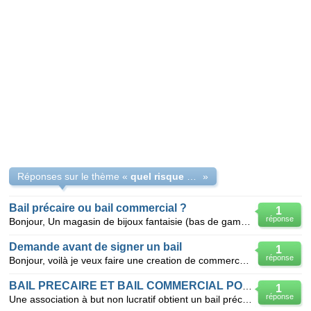
Réponses sur le thème «
quel risque avec un bail commercial
»
Bail précaire ou bail commercial ?
1
réponse
Bonjour, Un magasin de bijoux fantaisie (bas de gamme) met fin à son bail au bout de 6 ans d'act
Demande avant de signer un bail
1
réponse
Bonjour, voilà je veux faire une creation de commerce en fevrier j'ai trouvé un local la propriet
BAIL PRECAIRE ET BAIL COMMERCIAL POUR UNE ASSOCIATION
1
réponse
Une association à but non lucratif obtient un bail précaire avec Mr X comme président en cours de vi