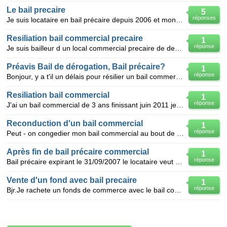
Le bail precaire
5
réponses
Je suis locataire en bail précaire depuis 2006 et mon bail c'est terminé le 31 mais 2008. je loue c
Resiliation bail commercial precaire
1
réponse
Je suis bailleur d un local commercial precaire de deux ans maxi je n e veux pa s poursuivre avec ce
Préavis Bail de dérogation, Bail précaire?
1
réponse
Bonjour, y a t'il un délais pour résilier un bail commercial dérogatoire pour un local commercial
Resiliation bail commercial
1
réponse
J'ai un bail commercial de 3 ans finissant juin 2011 je veux m'acheté une batisse et la loué jusqu'
Reconduction d'un bail commercial
1
réponse
Peut - on congedier mon bail commercial au bout de 9 ans si j'ai un bail 3/6/9 , et si oui sous qu
Après fin de bail précaire commercial
1
réponse
Bail précaire expirant le 31/09/2007 le locataire veut rester encore 6 mois sans vouloir signer un b
Vente d'un fond avec bail precaire
1
réponse
Bjr.Je rachete un fonds de commerce avec le bail commercial de la structure et un bail precaire sur