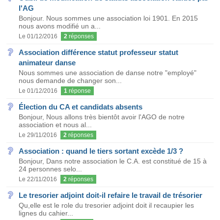
l'AG
Bonjour. Nous sommes une association loi 1901. En 2015
nous avons modifié un a...
Le 01/12/2016
2
réponses
Association différence statut professeur statut
animateur danse
Nous sommes une association de danse notre "employé"
nous demande de changer son...
Le 01/12/2016
1
réponse
Élection du CA et candidats absents
Bonjour, Nous allons très bientôt avoir l'AGO de notre
association et nous al...
Le 29/11/2016
2
réponses
Association : quand le tiers sortant excède 1/3 ?
Bonjour, Dans notre association le C.A. est constitué de 15 à
24 personnes selo...
Le 22/11/2016
2
réponses
Le tresorier adjoint doit-il refaire le travail de trésorier
Qu,elle est le role du tresorier adjoint doit il recaupier les
lignes du cahier...