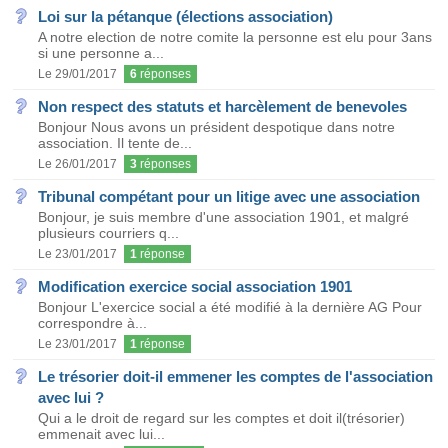
Loi sur la pétanque (élections association)
A notre election de notre comite la personne est elu pour 3ans
si une personne a...
Le 29/01/2017
6
réponses
Non respect des statuts et harcèlement de benevoles
Bonjour Nous avons un président despotique dans notre
association. Il tente de...
Le 26/01/2017
3
réponses
Tribunal compétant pour un litige avec une association
Bonjour, je suis membre d'une association 1901, et malgré
plusieurs courriers q...
Le 23/01/2017
1
réponse
Modification exercice social association 1901
Bonjour L'exercice social a été modifié à la dernière AG Pour
correspondre à...
Le 23/01/2017
1
réponse
Le trésorier doit-il emmener les comptes de l'association
avec lui ?
Qui a le droit de regard sur les comptes et doit il(trésorier)
emmenait avec lui...