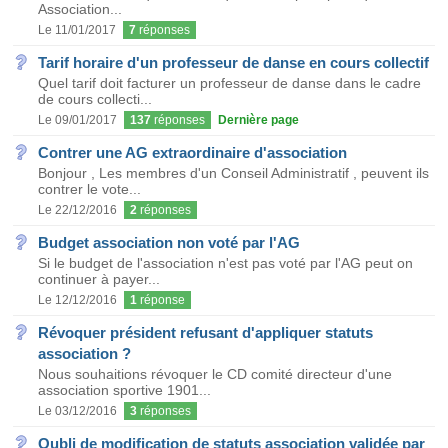
Association...
Le 11/01/2017
7
réponses
Tarif horaire d'un professeur de danse en cours collectif
Quel tarif doit facturer un professeur de danse dans le cadre
de cours collecti...
Le 09/01/2017
137
réponses
Dernière page
Contrer une AG extraordinaire d'association
Bonjour , Les membres d'un Conseil Administratif , peuvent ils
contrer le vote...
Le 22/12/2016
2
réponses
Budget association non voté par l'AG
Si le budget de l'association n'est pas voté par l'AG peut on
continuer à payer...
Le 12/12/2016
1
réponse
Révoquer président refusant d'appliquer statuts
association ?
Nous souhaitions révoquer le CD comité directeur d'une
association sportive 1901...
Le 03/12/2016
3
réponses
Oubli de modification de statuts association validée par