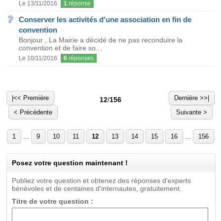
Le 13/11/2016
1
réponse
Conserver les activités d'une association en fin de
convention
Bonjour , La Mairie a décidé de ne pas reconduire la
convention et de faire so...
Le 10/11/2016
6
réponses
|<< Première
Dernière >>|
12
/
156
< Précédente
Suivante >
...
...
1
9
10
11
12
13
14
15
16
156
Posez votre question maintenant !
Publiez votre question et obtenez des réponses d'experts
bénévoles et de centaines d'internautes, gratuitement.
Titre de votre question :