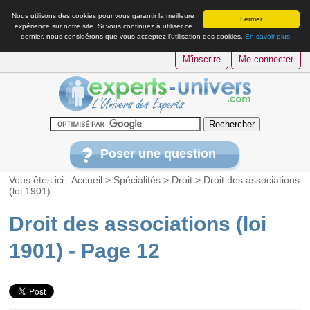
Nous utilisons des cookies pour vous garantir la meilleure
Fermer
expérience sur notre site. Si vous continuez à utiliser ce
dernier, nous considérons que vous acceptez l’utilisation des cookies.
En savoir plus
M'inscrire
Me connecter
Poser une question
Vous êtes ici :
Accueil
>
Spécialités
>
Droit
>
Droit des associations
(loi 1901)
Droit des associations (loi
1901) - Page 12