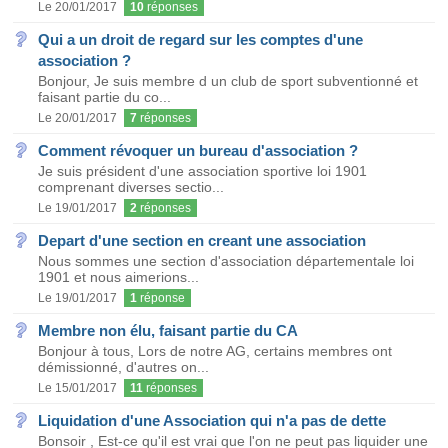
Le 20/01/2017
10
réponses
Qui a un droit de regard sur les comptes d'une
association ?
Bonjour, Je suis membre d un club de sport subventionné et
faisant partie du co...
Le 20/01/2017
7
réponses
Comment révoquer un bureau d'association ?
Je suis président d'une association sportive loi 1901
comprenant diverses sectio...
Le 19/01/2017
2
réponses
Depart d'une section en creant une association
Nous sommes une section d'association départementale loi
1901 et nous aimerions...
Le 19/01/2017
1
réponse
Membre non élu, faisant partie du CA
Bonjour à tous, Lors de notre AG, certains membres ont
démissionné, d'autres on...
Le 15/01/2017
11
réponses
Liquidation d'une Association qui n'a pas de dette
Bonsoir , Est-ce qu'il est vrai que l'on ne peut pas liquider une